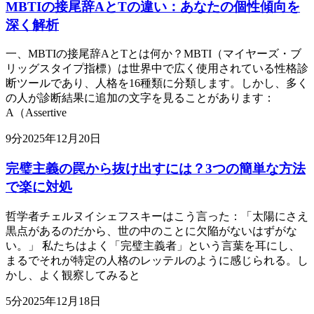
MBTIの接尾辞AとTの違い：あなたの個性傾向を
深く解析
一、MBTIの接尾辞AとTとは何か？MBTI（マイヤーズ・ブ
リッグスタイプ指標）は世界中で広く使用されている性格診
断ツールであり、人格を16種類に分類します。しかし、多く
の人が診断結果に追加の文字を見ることがあります：
A（Assertive
9
分
2025年12月20日
完璧主義の罠から抜け出すには？3つの簡単な方法
で楽に対処
哲学者チェルヌイシェフスキーはこう言った：「太陽にさえ
黒点があるのだから、世の中のことに欠陥がないはずがな
い。」 私たちはよく「完璧主義者」という言葉を耳にし、
まるでそれが特定の人格のレッテルのように感じられる。し
かし、よく観察してみると
5
分
2025年12月18日