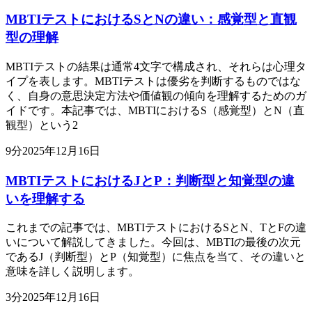
MBTIテストにおけるSとNの違い：感覚型と直観
型の理解
MBTIテストの結果は通常4文字で構成され、それらは心理タ
イプを表します。MBTIテストは優劣を判断するものではな
く、自身の意思決定方法や価値観の傾向を理解するためのガ
イドです。本記事では、MBTIにおけるS（感覚型）とN（直
観型）という2
9
分
2025年12月16日
MBTIテストにおけるJとP：判断型と知覚型の違
いを理解する
これまでの記事では、MBTIテストにおけるSとN、TとFの違
いについて解説してきました。今回は、MBTIの最後の次元
であるJ（判断型）とP（知覚型）に焦点を当て、その違いと
意味を詳しく説明します。
3
分
2025年12月16日