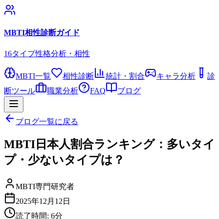
MBTI相性診断ガイド
16タイプ性格分析・相性
MBTI一覧
相性診断
統計・割合
キャラ分析
診
断ツール
職業分析
FAQ
ブログ
ブログ一覧に戻る
MBTI日本人割合ランキング：多いタイ
プ・少ないタイプは？
MBTI専門研究者
2025年12月12日
読了時間:
6
分