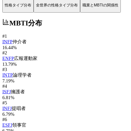
性格タイプ分布
全世界の性格タイプ分布
職業とMBTIの関係性
MBTI分布
#
1
INFP
仲介者
16.44
%
#
2
ENFP
広報運動家
13.79
%
#
3
INTP
論理学者
7.19
%
#
4
ISFJ
擁護者
6.81
%
#
5
INFJ
提唱者
6.79
%
#
6
ESFJ
領事官
6.75
%