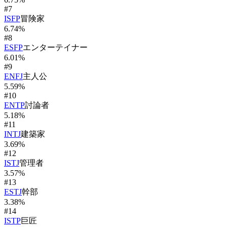
#
7
ISFP
冒険家
6.74
%
#
8
ESFP
エンターテイナー
6.01
%
#
9
ENFJ
主人公
5.59
%
#
10
ENTP
討論者
5.18
%
#
11
INTJ
建築家
3.69
%
#
12
ISTJ
管理者
3.57
%
#
13
ESTJ
幹部
3.38
%
#
14
ISTP
巨匠