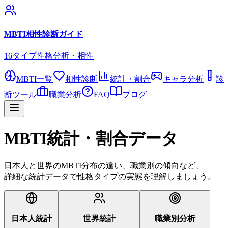
MBTI相性診断ガイド
16タイプ性格分析・相性
MBTI一覧
相性診断
統計・割合
キャラ分析
診
断ツール
職業分析
FAQ
ブログ
MBTI統計・割合データ
日本人と世界のMBTI分布の違い、職業別の傾向など、
詳細な統計データで性格タイプの実態を理解しましょう。
日本人統計
世界統計
職業別分析