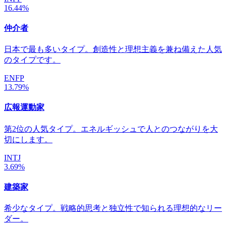
16.44%
仲介者
日本で最も多いタイプ。創造性と理想主義を兼ね備えた人気
のタイプです。
ENFP
13.79%
広報運動家
第2位の人気タイプ。エネルギッシュで人とのつながりを大
切にします。
INTJ
3.69%
建築家
希少なタイプ。戦略的思考と独立性で知られる理想的なリー
ダー。