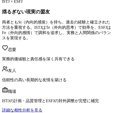
ISTJ × ESFJ
揺るぎない現実の盟友
両者ともSi（内向的感覚）を持ち、過去の経験と確立された
方法を重視する。ISTJはTe（外向的思考）で効率を、ESFJは
Fe（外向的感情）で調和を追求し、実務と人間関係のバラン
スを実現する。
恋愛
実務的価値観と責任感を深く共有できる
友人
信頼性の高い長期的な友情を築ける
職場
ISTJの計画・品質管理とESFJの対外調整が完璧に補完
詳細な相性分析を見る