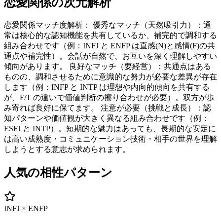
恋愛関係
の次元解析
恋愛関係マッチ度解析： 優秀なマッチ（天然吸引力）：通
常は核心的な認知機能を共有しているか、補完的で調和する
組み合わせです（例：INFJ と ENFP は直感(N)と感情(F)の共
通点や補完性）。会話が自然で、お互いを深く理解しやすい
傾向があります。 良好なマッチ（要経営）：共通点はある
ものの、調和させるために意識的な努力が必要な差異が存在
します（例：INFP と INTP は理想や内向的傾向を共有する
が、F/T の違いで価値判断の擦り合わせが必要）。双方が歩
み寄れば良好に保てます。 注意が必要（挑戦と成長）：認
知パターンや価値観が大きく異なる組み合わせです（例：
ESFJ と INTP）。短期的な魅力はあっても、長期的な安定に
は高い成熟度・コミュニケーション技術・相手の世界を理解
しようとする意志が求められます。
人気の相性パターン
INFJ × ENFP