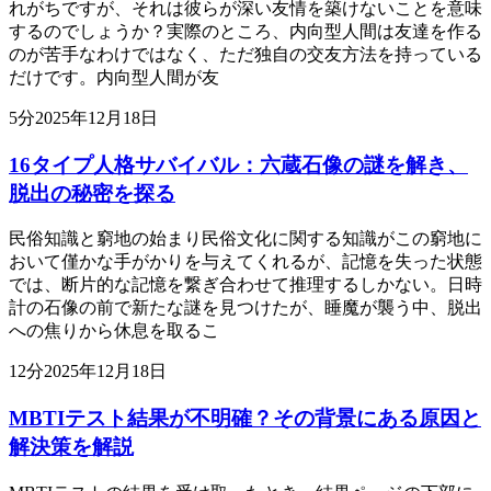
れがちですが、それは彼らが深い友情を築けないことを意味
するのでしょうか？実際のところ、内向型人間は友達を作る
のが苦手なわけではなく、ただ独自の交友方法を持っている
だけです。内向型人間が友
5
分
2025年12月18日
16タイプ人格サバイバル：六蔵石像の謎を解き、
脱出の秘密を探る
民俗知識と窮地の始まり民俗文化に関する知識がこの窮地に
おいて僅かな手がかりを与えてくれるが、記憶を失った状態
では、断片的な記憶を繋ぎ合わせて推理するしかない。日時
計の石像の前で新たな謎を見つけたが、睡魔が襲う中、脱出
への焦りから休息を取るこ
12
分
2025年12月18日
MBTIテスト結果が不明確？その背景にある原因と
解決策を解説