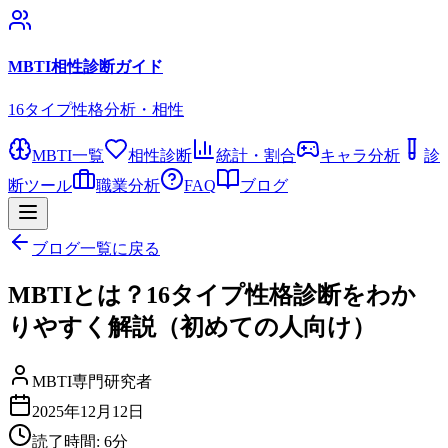
MBTI相性診断ガイド
16タイプ性格分析・相性
MBTI一覧
相性診断
統計・割合
キャラ分析
診
断ツール
職業分析
FAQ
ブログ
ブログ一覧に戻る
MBTIとは？16タイプ性格診断をわか
りやすく解説（初めての人向け）
MBTI専門研究者
2025年12月12日
読了時間:
6
分