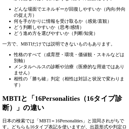
どんな場面でエネルギーが回復しやすいか（内向/外向
の捉え方）
何を手がかりに情報を受け取るか（感覚/直観）
どう判断しやすいか（思考/感情）
どう進め方を選びやすいか（判断/知覚）
一方で、MBTIだけでは説明できないものもあります。
性格のすべて（成育歴・環境・価値観・スキルなどは
別軸）
メンタルヘルスの診断や治療（医療的な用途ではあり
ません）
相性の「勝ち確」判定（相性は対話と状況で変わりま
す）
MBTIと「16Personalities（16タイプ診
断）」の違い
日本の検索では「MBTI＝16Personalities」と混同されがちで
す。どちらも16タイプ表記を使いますが、出題形式や判定ロ