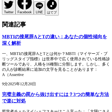
Twitter
Facebook
LINE
はてブ
関連記事
MBTIの接尾辞AとTの違い：あなたの個性傾向を
深く解析
一、MBTIの接尾辞AとTとは何か？MBTI（マイヤーズ・ブ
リッグスタイプ指標）は世界中で広く使用されている性格診
断ツールであり、人格を16種類に分類します。しかし、多く
の人が診断結果に追加の文字を見ることがあります：
A（Assertive
9
分
2025年12月20日
完璧主義の罠から抜け出すには？3つの簡単な方法
で楽に対処
哲学者チェルヌイシェフスキーはこう言った：「太陽にさえ