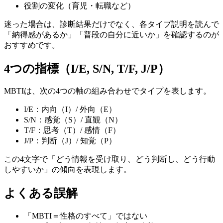
役割の変化（育児・転職など）
迷った場合は、診断結果だけでなく、各タイプ説明を読んで
「納得感があるか」「普段の自分に近いか」を確認するのが
おすすめです。
4つの指標（I/E, S/N, T/F, J/P）
MBTIは、次の4つの軸の組み合わせでタイプを表します。
I/E：内向（I）/ 外向（E）
S/N：感覚（S）/ 直観（N）
T/F：思考（T）/ 感情（F）
J/P：判断（J）/ 知覚（P）
この4文字で「どう情報を受け取り、どう判断し、どう行動
しやすいか」の傾向を表現します。
よくある誤解
「MBTI＝性格のすべて」ではない