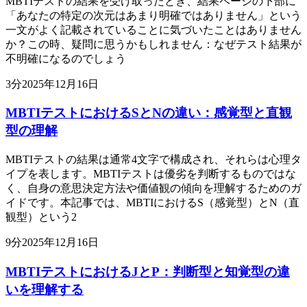
MBTIテストの結果を受け取ったとき、結果ページの下部に
「あなたの特定の次元はあまり明確ではありません」という
一文がよく記載されていることに気づいたことはありません
か？この時、疑問に思うかもしれません：なぜテスト結果が
不明確になるのでしょう
3
分
2025年12月16日
MBTIテストにおけるSとNの違い：感覚型と直観
型の理解
MBTIテストの結果は通常4文字で構成され、それらは心理タ
イプを表します。MBTIテストは優劣を判断するものではな
く、自身の意思決定方法や価値観の傾向を理解するためのガ
イドです。本記事では、MBTIにおけるS（感覚型）とN（直
観型）という2
9
分
2025年12月16日
MBTIテストにおけるJとP：判断型と知覚型の違
いを理解する