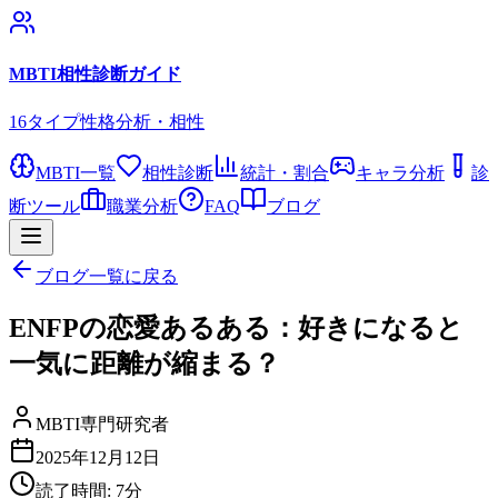
MBTI相性診断ガイド
16タイプ性格分析・相性
MBTI一覧
相性診断
統計・割合
キャラ分析
診
断ツール
職業分析
FAQ
ブログ
ブログ一覧に戻る
ENFPの恋愛あるある：好きになると
一気に距離が縮まる？
MBTI専門研究者
2025年12月12日
読了時間:
7
分