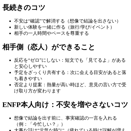
長続きのコツ
不安は“確認”で解消する（想像で結論を出さない）
新しい体験を一緒に作る（旅行/学び/イベント）
相手の一人時間やペースを尊重する
相手側（恋人）ができること
反応を“ゼロ”にしない：短文でも「見てるよ」がある
と安心しやすい
予定をざっくり共有する：次に会える目安があると落
ち着きやすい
否定より提案：熱量が高い時ほど、意見の言い方で受
け取り方が変わります
ENFP本人向け：不安を増やさないコツ
想像で結論を出す前に、事実確認の一言を入れる
（例：「今忙しい？」）
大事な話は“元気な時”に（疲れている時は誤解が増え