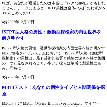
れば、あなたが遭遇したのは本当に「レアな存在」かもしれ
ません。データによると、INFP男性は全体の人口のわずか2-
3％を占めており
4
分
2025年12月30日
ISFPT型人格の男性：激動型探検家の内面世界を
解き明かす
ISFP-T型人格の男性：激動型探検家の内面世界を解き明かす
MBTI性格タイプシステムにおいて、ISFP-T型人格（激動型
探検家）の男性は、最も芸術的気質と感情の深さを持つ集団
の一つと見なされることが多い。彼らは敏感で創造性に富
み、同時に
8
分
2025年12月30日
MBTIテスト：あなたの個性タイプと人間関係を探
る
MBTIとは？MBTI（Myers–Briggs Type Indicator、マイヤー