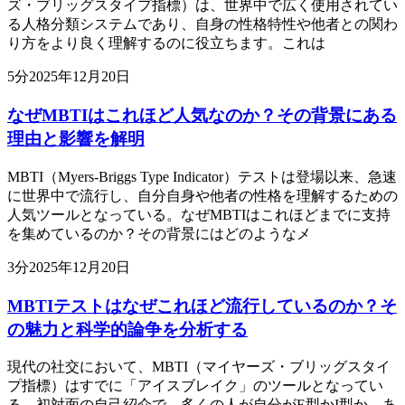
ズ・ブリッグスタイプ指標）は、世界中で広く使用されてい
る人格分類システムであり、自身の性格特性や他者との関わ
り方をより良く理解するのに役立ちます。これは
5
分
2025年12月20日
なぜMBTIはこれほど人気なのか？その背景にある
理由と影響を解明
MBTI（Myers-Briggs Type Indicator）テストは登場以来、急速
に世界中で流行し、自分自身や他者の性格を理解するための
人気ツールとなっている。なぜMBTIはこれほどまでに支持
を集めているのか？その背景にはどのようなメ
3
分
2025年12月20日
MBTIテストはなぜこれほど流行しているのか？そ
の魅力と科学的論争を分析する
現代の社交において、MBTI（マイヤーズ・ブリッグスタイ
プ指標）はすでに「アイスブレイク」のツールとなってい
る。初対面の自己紹介で、多くの人が自分がE型かI型か、あ