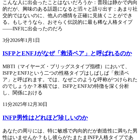
こんな人に出会ったことはないだろうか：普段は静かで内向
的だが、興味のある話題になると滔々と語り出す；あまり社
交的ではないのに、他人の感情を正確に見抜くことができ
る。もしそうなら、おそらく伝説的に最も稀な人格タイプ
——INFJに出会ったのだろ
3
分
2026年1月1日
ISFPとENFJがなぜ「救済ペア」と呼ばれるのか
MBTI（マイヤーズ・ブリッグスタイプ指標）において、
ISFPとENFJという二つの性格タイプはしばしば「救済ペ
ア」と呼ばれます。では、なぜこのような呼称がつけられた
のでしょうか？本稿では、ISFPとENFJの特徴を深く分析
し、関係における
11
分
2025年12月30日
INFP男性はどれほど珍しいのか
あなたの周りには、特に敏感で内向的だが創造性に満ちた男
性はいませんか？もし彼らがたまたまINFP人格タイプであ