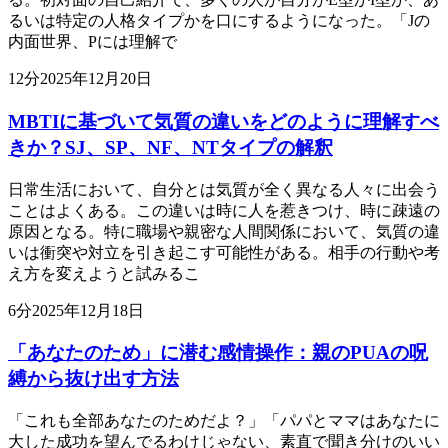
るいは特定の人格タイプかを口にするようになった。「Jの
内面世界、Pには理解で
12
分
2025年12月20日
MBTIに基づいて気質の違いをどのように理解すべ
きか？SJ、SP、NF、NTタイプの解釈
日常生活において、自分とは気質が全く異なる人々に出会う
ことはよくある。この違いは時に人を惹きつけ、時に疎遠の
原因となる。特に職場や親密な人間関係において、気質の違
いは衝突や対立を引き起こす可能性がある。相手の行動や考
え方を変えようと試みるこ
6
分
2025年12月18日
「あなたのため」に潜む感情操作：親のPUAの呪
縛から抜け出す方法
「これも全部あなたのためだよ？」「パパとママはあなたに
大した成功を望んでるわけじゃない、素直で聞き分けのいい