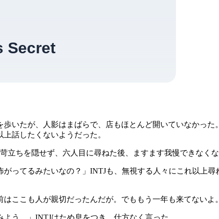
を歩いたが、人影はまばらで、店もほとんど開いていなかった
以上話したくないようだった。
は苛立ちを隠せず、六人目に尋ねた後、ますます我慢できなく
がってるみたいなの？」INTJも、無視する人々にこれ以上
前はここも人が親切だったんだが。でももう一年も来てないよ
よう。」INTJはため息をつき、仕方なく言った。