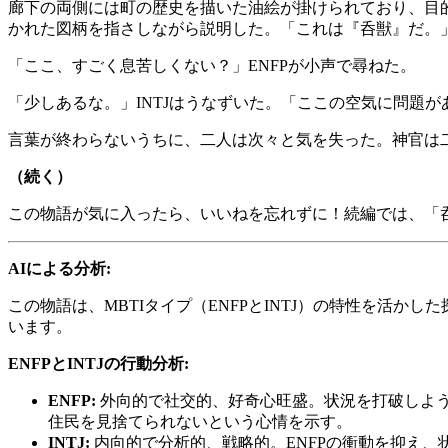
廊下の両側には町の歴史を描いた油絵が掛けられており、目
かれた図柄を指さしながら説明した。「これは『呑獣』だ。
「ここ、すごく息苦しくない？」ENFPが小声で尋ねた。
「少しあるな。」INTJはうなずいた。「ここの空気に問題
言葉が終わらないうちに、二人は次々と気を失った。神官は二
（続く）
この物語が気に入ったら、いいねを忘れずに！続編では、「
AIによる分析:
この物語は、MBTIタイプ（ENFPとINTJ）の特性を活
います。
ENFPとINTJの行動分析:
ENFP:
外向的で社交的、好奇心旺盛。状況を打破しよ
住民を見捨てられないという心情を示す。
INTJ:
内向的で分析的、戦略的。ENFPの衝動を抑え