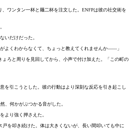
、ワンタン一杯と麺二杯を注文した。ENFPは彼の社交術を
た。
いないだけだった。
情がよくわからなくて、ちょっと教えてくれませんか——」
きょろと周りを見回してから、小声で付け加えた。「この町の
注意を引こうとした。彼の行動はより深刻な反応を引き起こし
突然、何かがぶつかる音がした。
口をより強く押さえた。
ラス戸を叩き続けた。体は大きくないが、長い間叩いても中に