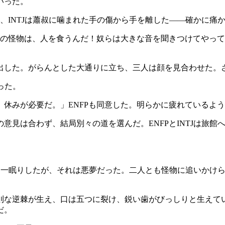
いった。
、INTJは蕭叔に噛まれた手の傷から手を離した——確かに痛
あの怪物は、人を食うんだ！奴らは大きな音を聞きつけてやっ
出した。がらんとした大通りに立ち、三人は顔を見合わせた。
った。
休みが必要だ。」ENFPも同意した。明らかに疲れているよ
意見は合わず、結局別々の道を選んだ。ENFPとINTJは旅
った。一眠りしたが、それは悪夢だった。二人とも怪物に追いか
則な逆棘が生え、口は五つに裂け、鋭い歯がびっしりと生えて
だ。