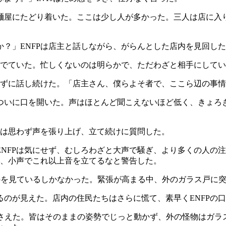
麺屋にたどり着いた。ここは少し人が多かった。三人は店に入り
？」ENFPは店主と話しながら、がらんとした店内を見回し
茹でていた。忙しくないのは明らかで、ただわざと相手にして
めずに話し続けた。「店主さん、僕らよそ者で、ここら辺の事
ついに口を開いた。声はほとんど聞こえないほど低く、きょろ
Pは思わず声を張り上げ、立て続けに質問した。
NFPは気にせず、むしろわざと大声で騒ぎ、より多くの人の
え、小声でこれ以上音を立てるなと警告した。
れるのを見ているしかなかった。緊張が高まる中、外のガラス戸に
のが見えた。店内の住民たちはさらに慌て、素早くENFPの
押さえた。皆はそのままの姿勢でじっと動かず、外の怪物はガ