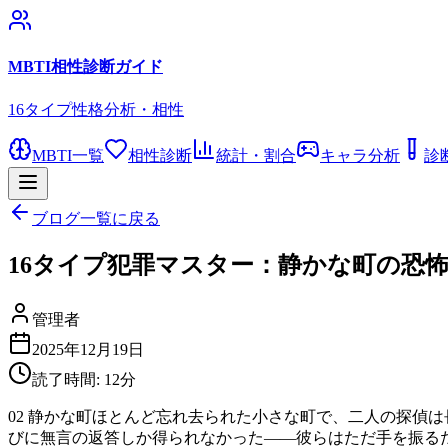
MBTI相性診断ガイド
16タイプ性格分析・相性
MBTI一覧
相性診断
統計・割合
キャラ分析
診
ブログ一覧に戻る
16タイプ犯罪マスター：静かな町の恐
管理者
2025年12月19日
読了時間:
12
分
02 静かな町ほとんど忘れ去られた小さな町で、二人の探偵
びに無言の返答しか得られなかった——彼らはただ手を振る