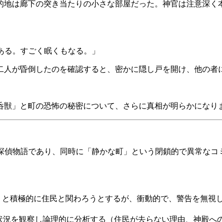
的地は廊下の突き当たりの小さな部屋だった。神官は注意深く
」
がある。すごく眠くもなる。」
人が昏倒したのを確認すると、密かに隠し戸を開け、他の者にEN
呑獣」と町の恐怖の秘密について、さらに真相が明らかになり
かした探偵物語であり、同時に「静かな町」という閉鎖的で異常
うと積極的に住民と関わろうとするが、衝動的で、警告を無視
、状況を観察し論理的に分析する（住民が去らない理由、神殿へ