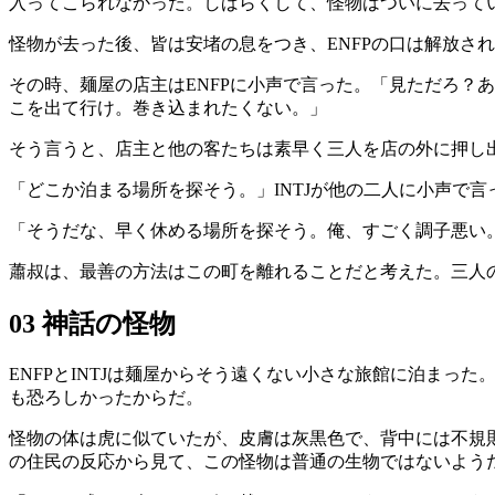
入ってこられなかった。しばらくして、怪物はついに去って
怪物が去った後、皆は安堵の息をつき、ENFPの口は解放され
その時、麺屋の店主はENFPに小声で言った。「見ただろ？
こを出て行け。巻き込まれたくない。」
そう言うと、店主と他の客たちは素早く三人を店の外に押し
「どこか泊まる場所を探そう。」INTJが他の二人に小声で言
「そうだな、早く休める場所を探そう。俺、すごく調子悪い。
蕭叔は、最善の方法はこの町を離れることだと考えた。三人の
03 神話の怪物
ENFPとINTJは麺屋からそう遠くない小さな旅館に泊ま
も恐ろしかったからだ。
怪物の体は虎に似ていたが、皮膚は灰黒色で、背中には不規
の住民の反応から見て、この怪物は普通の生物ではないよう