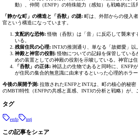
動）、仲間（ENFP）の特殊能力（感知）も戦略的に活
「静かな町」の構造と「呑獣」の謎:
町は、外部からの侵入者
官という構造になっています。
支配的な恐怖:
怪物（呑獣）は「音」に反応して襲来す
いる。
残留住民の心理:
INTJの推測通り、単なる「故郷愛」
神殿と神官の役割:
怪物についての記録を保管している
めの装置としての神殿の役割を示唆している。神官は住
「呑獣」の正体:
神話上の生物であると同時に、ENF
が住民の集合的無意識に由来するといった心理的ホラー
今後の展開予測:
拉致されたENFPとINTJは、町の核心的
のMBTI特性（ENFPの共感と直感、INTJの分析と戦略
タグ
enfp
intj
この記事をシェア