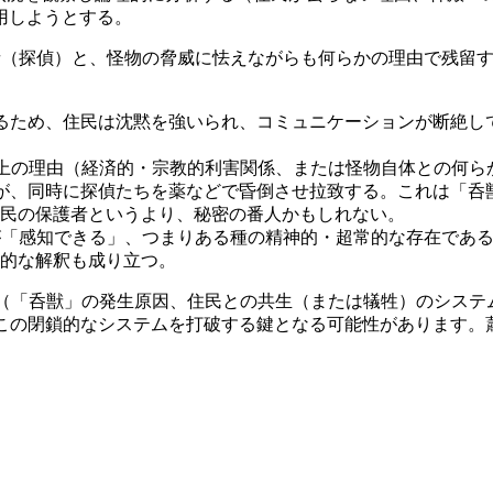
用しようとする。
（探偵）と、怪物の脅威に怯えながらも何らかの理由で残留す
るため、住民は沈黙を強いられ、コミュニケーションが断絶し
以上の理由（経済的・宗教的利害関係、または怪物自体との何
が、同時に探偵たちを薬などで昏倒させ拉致する。これは「呑
民の保護者というより、秘密の番人かもしれない。
Pが「感知できる」、つまりある種の精神的・超常的な存在であ
的な解釈も成り立つ。
秘密（「呑獣」の発生原因、住民との共生（または犠牲）のシス
）が、この閉鎖的なシステムを打破する鍵となる可能性がありま