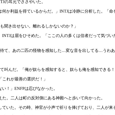
NTJの耳元でささやいた。
何か利益を得ているからだ。」INTJは冷静に分析した。「
何も聞き出せない。離れるしかないのか？」
INTJは眉をひそめた。「ここの人の多くは信者だって気づ
「待て、あの二匹の怪物を感知した…変な音を出してる…うわ
いて叫んだ。「俺が奴らを感知すると、奴らも俺を感知できる
。「これが最善の選択だ！」
い！」ENFPは忍びなかった。
伝えた。二人は町の反対側にある神殿へと歩いて向かった。
していた。その時、神官が小声で祈りを捧げており、二人が来