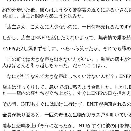
約30分歩いた後、彼らはようやく警察署の近くにある小さな
発揮し、店主と関係を築こうと試みた。
「店主さん、こんなに人少ないのに、一日何杯売れるんですか
しかし、店主はENFPと話したくないようで、無表情で麺を
ENFPは少し気まずそうに、へらへら笑ったが、それでも諦
「この町では大きな声を出さない方がいい。」麺屋の店主が
人はほとんど引っ越しちゃった。だってここは…」
「なにがだ？なんで大きな声出しちゃいけないんだ？」ENF
店主はびっくりして、急いで彼に黙るよう合図した。しかしE
た——店内の客たちが立ち上がり、すぐにENFPの口を押さ
その時、INTJもすぐには助けに行けず、ENFPが拘束さ
全員が振り返ると、一匹の奇怪な生物がガラス戸を叩いている
蕭叔は悲鳴を上げそうになったが、INTJがすぐに彼の口を