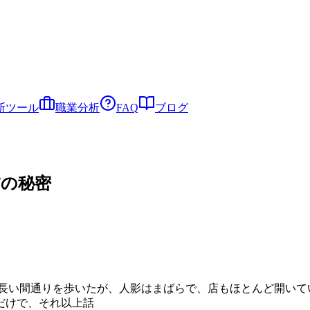
断ツール
職業分析
FAQ
ブログ
怖の秘密
は長い間通りを歩いたが、人影はまばらで、店もほとんど開い
だけで、それ以上話