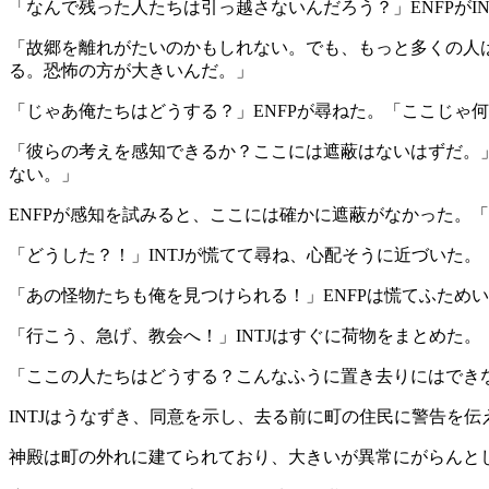
「なんで残った人たちは引っ越さないんだろう？」ENFPがI
「故郷を離れがたいのかもしれない。でも、もっと多くの人は
る。恐怖の方が大きいんだ。」
「じゃあ俺たちはどうする？」ENFPが尋ねた。「ここじゃ
「彼らの考えを感知できるか？ここには遮蔽はないはずだ。」
ない。」
ENFPが感知を試みると、ここには確かに遮蔽がなかった。
「どうした？！」INTJが慌てて尋ね、心配そうに近づいた。
「あの怪物たちも俺を見つけられる！」ENFPは慌てふため
「行こう、急げ、教会へ！」INTJはすぐに荷物をまとめた
「ここの人たちはどうする？こんなふうに置き去りにはできな
INTJはうなずき、同意を示し、去る前に町の住民に警告を
神殿は町の外れに建てられており、大きいが異常にがらんと