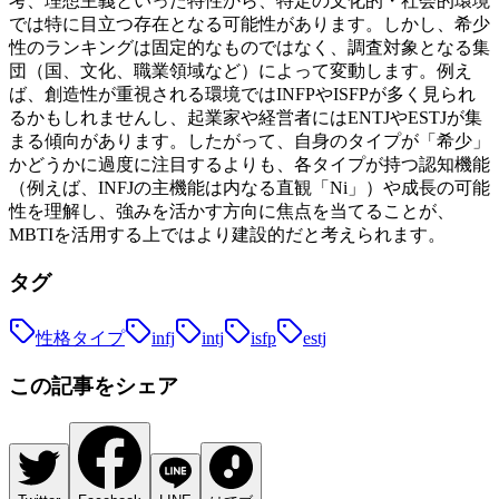
考、理想主義といった特性から、特定の文化的・社会的環境
では特に目立つ存在となる可能性があります。しかし、希少
性のランキングは固定的なものではなく、調査対象となる集
団（国、文化、職業領域など）によって変動します。例え
ば、創造性が重視される環境ではINFPやISFPが多く見られ
るかもしれませんし、起業家や経営者にはENTJやESTJが集
まる傾向があります。したがって、自身のタイプが「希少」
かどうかに過度に注目するよりも、各タイプが持つ認知機能
（例えば、INFJの主機能は内なる直観「Ni」）や成長の可能
性を理解し、強みを活かす方向に焦点を当てることが、
MBTIを活用する上ではより建設的だと考えられます。
タグ
性格タイプ
infj
intj
isfp
estj
この記事をシェア