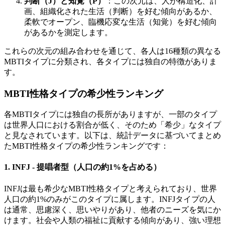
判断（J）と知覚（P）
：この次元は、人が構造化、計
画、組織化された生活（判断）を好む傾向があるか、
柔軟でオープン、臨機応変な生活（知覚）を好む傾向
があるかを測定します。
これらの次元の組み合わせを通じて、各人は16種類の異なる
MBTIタイプに分類され、各タイプには独自の特徴がありま
す。
MBTI性格タイプの希少性ランキング
各MBTIタイプには独自の長所がありますが、一部のタイプ
は世界人口における割合が低く、そのため「希少」なタイプ
と見なされています。以下は、統計データに基づいてまとめ
たMBTI性格タイプの希少性ランキングです：
1.
INFJ - 提唱者型（人口の約1%を占める）
INFJは最も希少なMBTI性格タイプと考えられており、世界
人口の約1%のみがこのタイプに属します。INFJタイプの人
は通常、思慮深く、思いやりがあり、他者のニーズを気にか
けます。社会や人類の福祉に貢献する傾向があり、強い理想