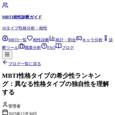
MBTI相性診断ガイド
16タイプ性格分析・相性
MBTI一覧
相性診断
統計・割合
キャラ分析
診
断ツール
職業分析
FAQ
ブログ
ブログ一覧に戻る
MBTI性格タイプの希少性ランキン
グ：異なる性格タイプの独自性を理解
する
管理者
2025年12月30日