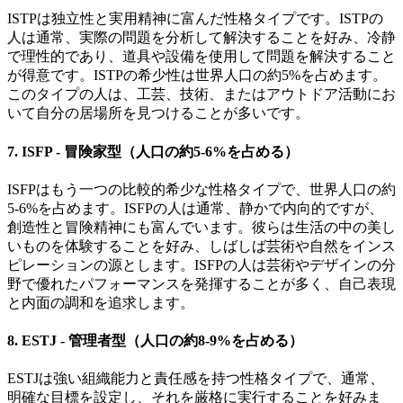
ISTPは独立性と実用精神に富んだ性格タイプです。ISTPの
人は通常、実際の問題を分析して解決することを好み、冷静
で理性的であり、道具や設備を使用して問題を解決すること
が得意です。ISTPの希少性は世界人口の約5%を占めます。
このタイプの人は、工芸、技術、またはアウトドア活動にお
いて自分の居場所を見つけることが多いです。
7.
ISFP - 冒険家型（人口の約5-6%を占める）
ISFPはもう一つの比較的希少な性格タイプで、世界人口の約
5-6%を占めます。ISFPの人は通常、静かで内向的ですが、
創造性と冒険精神にも富んでいます。彼らは生活の中の美し
いものを体験することを好み、しばしば芸術や自然をインス
ピレーションの源とします。ISFPの人は芸術やデザインの分
野で優れたパフォーマンスを発揮することが多く、自己表現
と内面の調和を追求します。
8.
ESTJ - 管理者型（人口の約8-9%を占める）
ESTJは強い組織能力と責任感を持つ性格タイプで、通常、
明確な目標を設定し、それを厳格に実行することを好みま