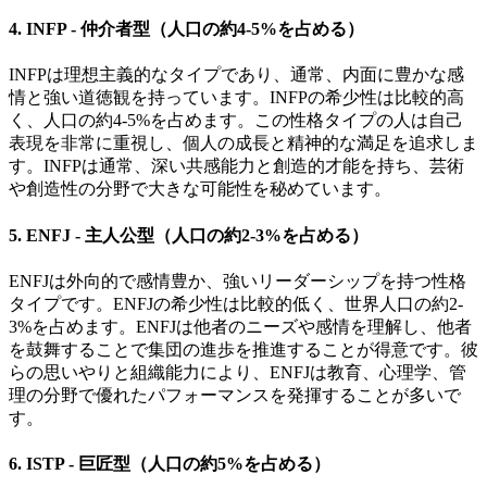
4.
INFP - 仲介者型（人口の約4-5%を占める）
INFPは理想主義的なタイプであり、通常、内面に豊かな感
情と強い道徳観を持っています。INFPの希少性は比較的高
く、人口の約4-5%を占めます。この性格タイプの人は自己
表現を非常に重視し、個人の成長と精神的な満足を追求しま
す。INFPは通常、深い共感能力と創造的才能を持ち、芸術
や創造性の分野で大きな可能性を秘めています。
5.
ENFJ - 主人公型（人口の約2-3%を占める）
ENFJは外向的で感情豊か、強いリーダーシップを持つ性格
タイプです。ENFJの希少性は比較的低く、世界人口の約2-
3%を占めます。ENFJは他者のニーズや感情を理解し、他者
を鼓舞することで集団の進歩を推進することが得意です。彼
らの思いやりと組織能力により、ENFJは教育、心理学、管
理の分野で優れたパフォーマンスを発揮することが多いで
す。
6.
ISTP - 巨匠型（人口の約5%を占める）