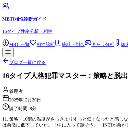
MBTI相性診断ガイド
16タイプ性格分析・相性
MBTI一覧
相性診断
統計・割合
キャラ分析
診
ブログ一覧に戻る
16タイプ人格犯罪マスター：策略と脱出
管理者
2025年12月20日
読了時間:
8
分
11. 策略「10階の温度がさっきよりずっと低くなったと感
は急激に低下していた。「中に入って話そう。」INTJが急か