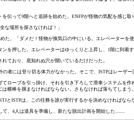
トを伝って9階へと追跡を始めた。ENFPが怪物の気配を感じ
安全な場所を探さなければ！」
を止めた。「ダメだ！怪物が換気口の中にいる。エレベーターを
タンを押した。エレベーターはゆっくりと上昇し、1階に到着
されており、底知れぬ穴が開いているだけだった。
以外の者には登り切る体力がなかった。そこで、ISTPはレーザ
げてロープを引っ掛け、それを引き下ろして滑車システムを作
には横棒を掴まなければならない。さもなければ落ちてしまう
STJとISTPは、この任務を誰が実行するかを決めなければな
うして、4人は道具を準備し、新たな脱出計画を開始した……