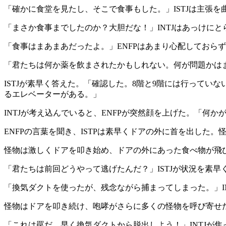
「確かに食堂を見たし、そこで食事もした。」ISTJは主張
「まさか食事までしたのか？大胆だな！」INTJはあっけに
「食事はまあまあだったよ。」ENFPはあまり心配しておら
「君たちは何か薬を飲まされたかもしれない。何が問題かはまだわ
ISTJが素早く答えた。「確認した。8階と9階には行って
るエレベーターがある。」
INTJが考え込んでいると、ENFPが突然顔を上げた。「何
ENFPの言葉を聞き、ISTPは素早くドアの外に首を出し
怪物は激しくドアを叩き始め、ドアの外にあった食べ物が飛び
「君たちは前回どうやって逃げたんだ？」ISTJが状況を素
「換気ダクトを使ったが、残念ながら捕まってしまった。」I
怪物はドアを叩き続け、咆哮がさらに多くの怪物を呼び寄せ
「これは罠だ。早く換気ダクトから脱出しよう！」INTJが焦