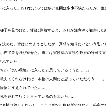
クトに入った。ISTPにとっては狭い空間は多少不快だったが、
梯子を見つけた。9階に到着すると、INTJが注意深く観察した
を決めた。皆は止めようとしたが、真相を知りたいという思いも
が小声で皆を呼び寄せた。紙には実験室の書類や政府の許可文
されていた：
ちが『良い環境』に入ったと思っているようだ……」
教えてくれなければ、本物の人間だと思っていただろう……」
怪物に変えられていた……」
私を連れて行くと言っているのを聞いた……」
ちの表情は険しくなった。ここは単なる刑務所ではなく、秘密