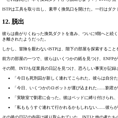
ISTPは工具を取り出し、素早く換気口を開けた。一行はダ
12. 脱出
彼らは曲がりくねった換気ダクトを進み、ついに9階へと続く
き離されたようだった。
しかし、冒険を厭わないISTPは、階下の部屋を探索すること
前方の部屋の一つで、彼らはいくつかの紙を見つけ、ENFP
その間、INTJも従業員の日記を見つけ、恐ろしい事実が記録
「今日も死刑囚が新しく連れてこられた。彼らは自分た
「今日、いくつかのロボットが運び込まれた……劉君が
「実験室で劉君に会った。彼はベッドに縛り付けられ、
「私ももうすぐ連れて行かれるかもしれない……彼らが
その後の日記の内容は破り取られていた。INTJと他の者た