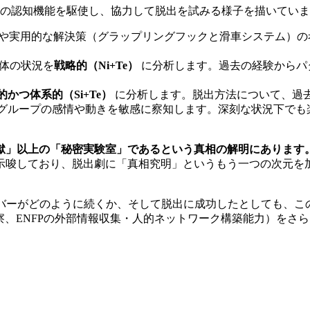
れの認知機能を駆使し、協力して脱出を試みる様子を描いてい
や実用的な解決策（グラップリングフックと滑車システム）の
全体の状況を
戦略的（Ni+Te）
に分析します。過去の経験からパ
的かつ体系的（Si+Te）
に分析します。脱出方法について、過去
グループの感情や動きを敏感に察知します。深刻な状況下でも
獄」以上の「秘密実験室」であるという真相の解明にあります
示唆しており、脱出劇に「真相究明」というもう一つの次元を
ンバーがどのように続くか、そして脱出に成功したとしても、
細観察、ENFPの外部情報収集・人的ネットワーク構築能力）を