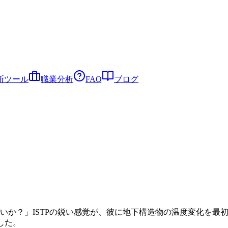
断ツール
職業分析
FAQ
ブログ
じないか？」ISTPの鋭い感覚が、彼に地下構造物の温度変化を
した。