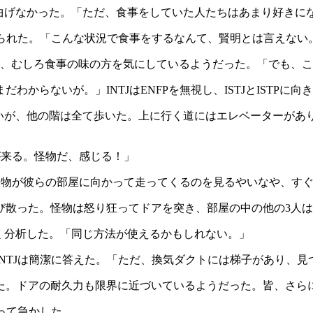
を曲げなかった。「ただ、食事をしていた人たちはあまり好きに
とられた。「こんな状況で食事をするなんて、賢明とは言えない
ず、むしろ食事の味の方を気にしているようだった。「でも、
からないが。」INTJはENFPを無視し、ISTJとISTP
いないが、他の階は全て歩いた。上に行く道にはエレベーターが
かが来る。怪物だ、感じる！」
た。怪物が彼らの部屋に向かって走ってくるのを見るやいなや、す
散った。怪物は怒り狂ってドアを突き、部屋の中の他の3人はI
早く分析した。「同じ方法が使えるかもしれない。」
NTJは簡潔に答えた。「ただ、換気ダクトには梯子があり、見
た。ドアの耐久力も限界に近づいているようだった。皆、さら
って急かした。