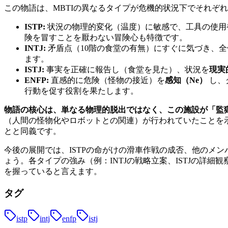
この物語は、MBTIの異なるタイプが危機的状況下でそれぞ
ISTP:
状況の物理的変化（温度）に敏感で、工具の使用
険を冒すことを厭わない冒険心も特徴です。
INTJ:
矛盾点（10階の食堂の有無）にすぐに気づき、
ます。
ISTJ:
事実を正確に報告し（食堂を見た）、状況を
現実
ENFP:
直感的に危険（怪物の接近）を
感知（Ne）
し、
行動を促す役割を果たします。
物語の核心は、単なる物理的脱出ではなく、この施設が「監
（人間の怪物化やロボットとの関連）が行われていたことを
とと同義です。
今後の展開では、ISTPの命がけの滑車作戦の成否、他のメ
ょう。各タイプの強み（例：INTJの戦略立案、ISTJの詳
を握っていると言えます。
タグ
istp
intj
enfp
istj