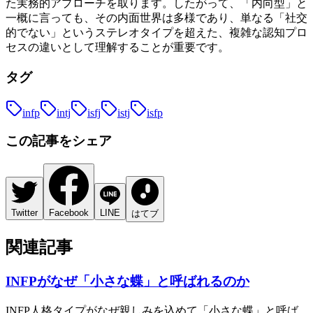
た実務的アプローチを取ります。したがって、「内向型」と
一概に言っても、その内面世界は多様であり、単なる「社交
的でない」というステレオタイプを超えた、複雑な認知プロ
セスの違いとして理解することが重要です。
タグ
infp
intj
isfj
istj
isfp
この記事をシェア
Twitter
Facebook
LINE
はてブ
関連記事
INFPがなぜ「小さな蝶」と呼ばれるのか
INFP人格タイプがなぜ親しみを込めて「小さな蝶」と呼ば