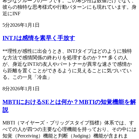
希少なグループの一つです。この希少性は数値だけでなく、
彼らの独特な思考様式や行動パターンにも現れています。身
近にINF
5
分
2026年1月1日
INTJは感情を素早く手放す
**理性が感性に出会うとき、INTJタイプはどのように独特
な方法で感情関係の終わりを処理するのか？** 多くの人
が、身近なINTJの友人やパートナーが異常な速さで感情か
ら距離を置くことができるように見えることに気づいてい
る。この一見「冷血」
8
分
2026年1月1日
MBTIにおけるSEとは何か？MBTIの知覚機能を解
説
MBTI（マイヤーズ・ブリッグスタイプ指標）体系では、す
べての人が四つの主要な心理機能を持っており、その中には
知覚（Perceiving）機能と判断（Judging）機能が含まれま