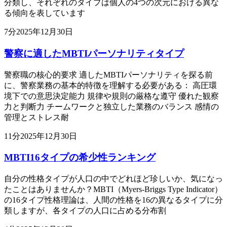
分類し、それぞれのタイプは個人の4つの次元における異な
る傾向を表しています
7
分
2025年12月30日
警察に適したMBTIパーソナリティタイプ
警察職の核心的要求 適したMBTIパーソナリティを探る前
に、警察業務の基本的特徴を理解する必要がある： 高圧環
境下での意思決定能力 規律や規則の厳格な遵守 優れた観察
力と判断力 チームワークと独立した業務のバランス 感情の
管理とストレス耐
11
分
2025年12月30日
MBTI16タイプの希少性ランキング
自分の性格タイプが人口の中でどれほど珍しいか、気になっ
たことはありませんか？MBTI（Myers-Briggs Type Indicator）
の16タイプ性格理論は、人間の性格を16の異なるタイプに分
類しますが、各タイプの人口に占める分布割