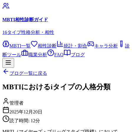
MBTI相性診断ガイド
16タイプ性格分析・相性
MBTI一覧
相性診断
統計・割合
キャラ分析
診
断ツール
職業分析
FAQ
ブログ
ブログ一覧に戻る
MBTIにおけるiタイプの人格分類
管理者
2025年12月20日
読了時間:
12
分
MBTI（マイヤーズ・ブリッグスタイプ指標）において、