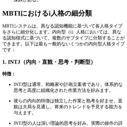
MBTIにおけるi人格の細分類
MBTIシステムは、異なる認知機能に基づいて各人格タイプ
をさらに細分化します。内向型（i）人格においては、異な
る認知様式に基づいて、複数のサブタイプに分類することが
できます。以下は最も一般的ないくつかの内向型人格タイプ
です：
1. INTJ（内向・直観・思考・判断型）
特徴：
INTJ型は通常、戦略家や計画立案者であり、体系的な
思考と高度に組織化された作業方法を好みます。
彼らの内向的特徴は独立した作業と熟考を好ませ、直
観は大局を見通し、将来のトレンドを予見する能力を
与えます。
INTJ型の人は深い理論的思考を好み、実際の操作の詳