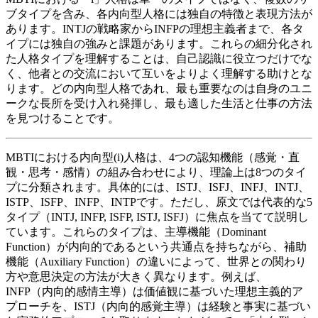
ブタイプを含み、各内向型人格には独自の特徴と表現方法が
あります。INTJの戦略家からINFPの理想主義者まで、各タ
イプには独自の強みと課題があります。これらの細分化され
た人格タイプを理解することは、自己認識に役立つだけでな
く、他者との交流において互いをよりよく理解する助けとな
ります。どの内向型人格であれ、最も重要なのは自身のユニ
ークな長所を受け入れ発揮し、最も適した生活と仕事の方法
を見つけることです。
MBTIにおける内向型(i)人格は、4つの認知機能（感覚・直
観・思考・感情）の組み合わせにより、理論上は8つのタイ
プに分類されます。具体的には、ISTJ、ISFJ、INFJ、INTJ、
ISTP、ISFP、INFP、INTPです。ただし、原文では代表的な5
タイプ（INTJ, INFP, ISFP, ISTJ, ISFJ）に焦点を当てて説明し
ています。これらのタイプは、主導機能（Dominant
Function）が内向的であるという共通点を持ちながら、補助
機能（Auxiliary Function）の違いによって、世界との関わり
方や意思決定の方法が大きく異なります。例えば、
INFP（内向的感情主導）は価値観に基づいた理想主義的ア
プローチを、ISTJ（内向的感覚主導）は経験と事実に基づい