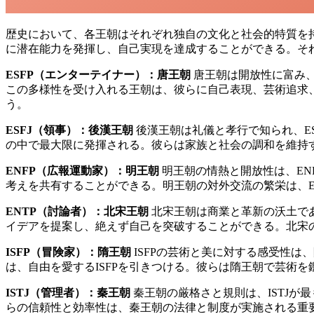
歴史において、各王朝はそれぞれ独自の文化と社会的特質を持
に潜在能力を発揮し、自己実現を達成することができる。それ
ESFP（エンターテイナー）：唐王朝
唐王朝は開放性に富み、
この多様性を受け入れる王朝は、彼らに自己表現、芸術追求、
う。
ESFJ（領事）：後漢王朝
後漢王朝は礼儀と孝行で知られ、E
の中で最大限に発揮される。彼らは家族と社会の調和を維持
ENFP（広報運動家）：明王朝
明王朝の情熱と開放性は、EN
考えを共有することができる。明王朝の対外交流の繁栄は、E
ENTP（討論者）：北宋王朝
北宋王朝は商業と革新の沃土であ
イデアを提案し、絶えず自己を突破することができる。北宋の
ISFP（冒険家）：隋王朝
ISFPの芸術と美に対する感受性
は、自由を愛するISFPを引きつける。彼らは隋王朝で芸術
ISTJ（管理者）：秦王朝
秦王朝の厳格さと規則は、ISTJ
らの信頼性と効率性は、秦王朝の法律と制度が実施される重