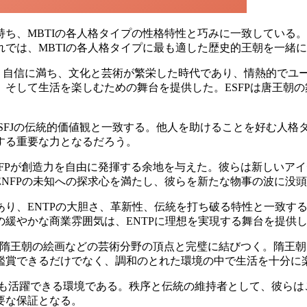
ち、MBTIの各人格タイプの性格特性と巧みに一致している
では、MBTIの各人格タイプに最も適した歴史的王朝を一緒
自信に満ち、文化と芸術が繁栄した時代であり、情熱的でユー
そして生活を楽しむための舞台を提供した。ESFPは唐王朝
SFJの伝統的価値観と一致する。他人を助けることを好む人格タ
する重要な力となるだろう。
FPが創造力を自由に発揮する余地を与えた。彼らは新しいア
NFPの未知への探求心を満たし、彼らを新たな物事の波に没
り、ENTPの大胆さ、革新性、伝統を打ち破る特性と一致す
緩やかな商業雰囲気は、ENTPに理想を実現する舞台を提供
は、隋王朝の絵画などの芸術分野の頂点と完璧に結びつく。隋王
を鑑賞できるだけでなく、調和のとれた環境の中で生活を十分に
が最も活躍できる環境である。秩序と伝統の維持者として、彼ら
要な保証となる。