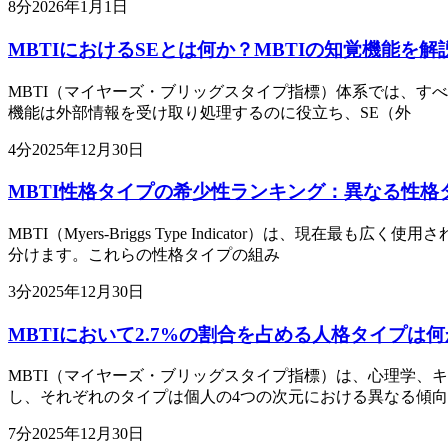
8
分
2026年1月1日
MBTIにおけるSEとは何か？MBTIの知覚機能を解
MBTI（マイヤーズ・ブリッグスタイプ指標）体系では、すべての
機能は外部情報を受け取り処理するのに役立ち、SE（外
4
分
2025年12月30日
MBTI性格タイプの希少性ランキング：異なる性格
MBTI（Myers-Briggs Type Indicator）は
分けます。これらの性格タイプの組み
3
分
2025年12月30日
MBTIにおいて2.7%の割合を占める人格タイプは何
MBTI（マイヤーズ・ブリッグスタイプ指標）は、心理学、
し、それぞれのタイプは個人の4つの次元における異なる傾
7
分
2025年12月30日