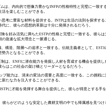
ムは、内向的で想像力豊かなINFPの性格特性と完璧に一致する
生活を楽しむことができる。
深い思考に豊富な材料を提供する。INTPは生活の法則を探求す
時代に、彼らの思想的革新は十分に発揮されるだろう。
険を好み活気に満ちたESTPの性格と完璧に一致する。彼ら
朝の急速な拡大理念と一脈通じる。
組織、構造、階層への追求と一致する。伝統主義者として、EST
堅勢力となることができる。
制は、ENFJに潜在能力を発掘し人材を育成する機会を提供し
彼らはこの社会の架け橋とリーダーとなるだろう。
シップ能力は、清末の変法の需要と高度に一致する。この挑戦に
に新たな力を注入することができる。
ISTPに才能を発揮する舞台を提供した。彼らが得意とする手
。
心は、彼らがどのような安定した農耕文明の中でも帰属感を見つ