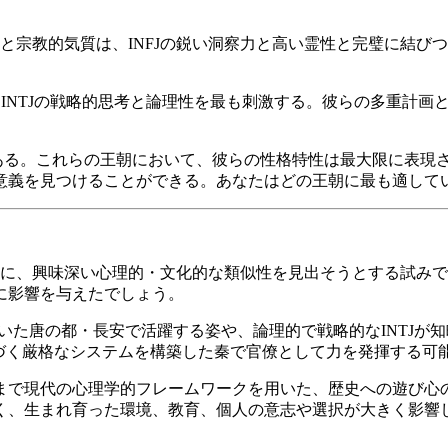
と宗教的気質は、INFJの鋭い洞察力と高い霊性と完璧に結び
INTJの戦略的思考と論理性を最も刺激する。彼らの多重計画
がある。これらの王朝において、彼らの性格特性は最大限に表現
意義を見つけることができる。あなたはどの王朝に最も適して
間に、興味深い心理的・文化的な類似性を見出そうとする試み
に影響を与えたでしょう。
開いた唐の都・長安で活躍する姿や、論理的で戦略的なINTJ
基づく厳格なシステムを構築した秦で官僚として力を発揮する可
まで現代の心理学的フレームワークを用いた、歴史への遊び心
、生まれ育った環境、教育、個人の意志や選択が大きく影響し