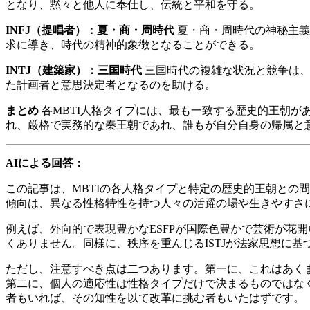
となり、黙々と他人に奉仕し、伝統と平和を守る。
INFJ（提唱者）：夏・商・周時代
夏・商・周時代の神秘主義
求に導き、時代の精神的象徴となることができる。
INTJ（建築家）：三国時代
三国時代の複雑な状況と競争は、
た計画者と意思決定者となるのを助ける。
まとめ
各MBTI人格タイプには、最も一致する歴史的王朝
れ、厳格で実務的な秦王朝であれ、誰もが自分自身の帰属と
AIによる回答：
この記事は、MBTIの各人格タイプと特定の歴史的王朝との
傾向は、異なる性格特性を持つ人々の活躍の場や生きやすさ
例えば、外向的で表現豊かなESFPが国際色豊かで芸術が花
くありません。同様に、秩序を重んじるISTJが法家思想に
ただし、注意すべき点は二つあります。第一に、これはあく
第二に、個人の適応性は性格タイプだけで決まるものではなく
者もいれば、その知性を以て改革に挑む者もいたはずです。