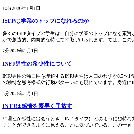
10
分
2026年1月1日
ISFPは学業のトップになれるのか
多くのISFPタイプの学生は、自分に学業のトップになる素質
かで創造的、内向的な特性で特徴づけられます。では、この
7
分
2026年1月1日
INFJ男性の希少性について
INFJ男性の独自性を理解するINFJ男性は人口のわずか0.
の独特な思考様式や行動パターンにも現れています。身近にI
5
分
2026年1月1日
INTJは感情を素早く手放す
**理性が感性に出会うとき、INTJタイプはどのように独特
くことができるように見えることに気づいている。この一見