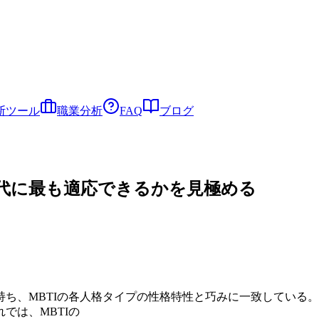
断ツール
職業分析
FAQ
ブログ
時代に最も適応できるかを見極める
ち、MBTIの各人格タイプの性格特性と巧みに一致している
では、MBTIの