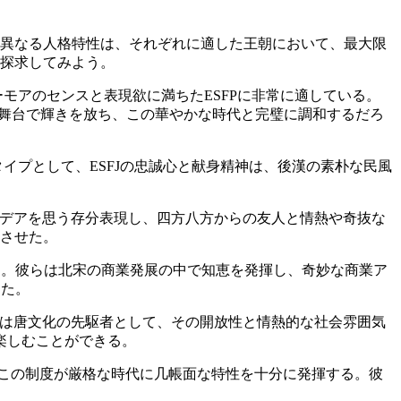
。異なる人格特性は、それぞれに適した王朝において、最大限
に探求してみよう。
モアのセンスと表現欲に満ちたESFPに非常に適している。
の舞台で輝きを放ち、この華やかな時代と完璧に調和するだろ
イプとして、ESFJの忠誠心と献身精神は、後漢の素朴な民風
イデアを思う存分表現し、四方八方からの友人と情熱や奇抜な
頭させた。
る。彼らは北宋の商業発展の中で知恵を発揮し、奇妙な商業ア
した。
朝は唐文化の先駆者として、その開放性と情熱的な社会雰囲気
楽しむことができる。
はこの制度が厳格な時代に几帳面な特性を十分に発揮する。彼