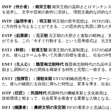
INFP（仲介者）：南宋王朝
南宋王朝の温和さとロマンチシズ
を追求し、文学や芸術の創作に没頭し、理想主義的な詩的な
INTP（論理学者）：明王朝
明王朝の哲学思想は、INTPの
に方向性を与えることができる。この思弁的な気質に満ちた
ESTP（起業家）：元王朝
元王朝の大胆さと進取の精神は、冒
ができる。この「今すぐ行動する」という思考様式は、元王
ESTJ（幹部）：前漢王朝
前漢王朝の礼楽制度は、ESTJの
され、彼らはチームを率いて共通の目標を達成し、社会の中
ENFJ（主人公）：魏晋南北朝時代
魏晋南北朝時代の九品中正
励まし調和のとれた関係を構築する特性と完璧に一致する。
ENTJ（指揮官）：清朝末期
ENTJの戦略的思考とリーダー
た。彼らの確固たる自信に満ちた特性は、変革を導き、社会
ISTP（巨匠）：民国時代
民国時代の機械革新と文化衝突は、
技術環境と相まって、社会変革を推進する重要な人物となる
ISFJ（擁護者）：農耕文明の安定期
ISFJの着実さと忠誠