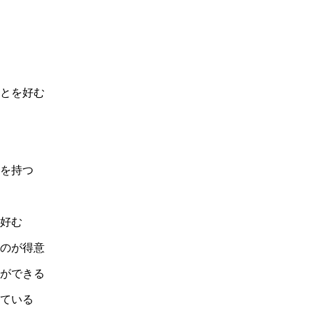
とを好む
を持つ
好む
のが得意
ができる
ている