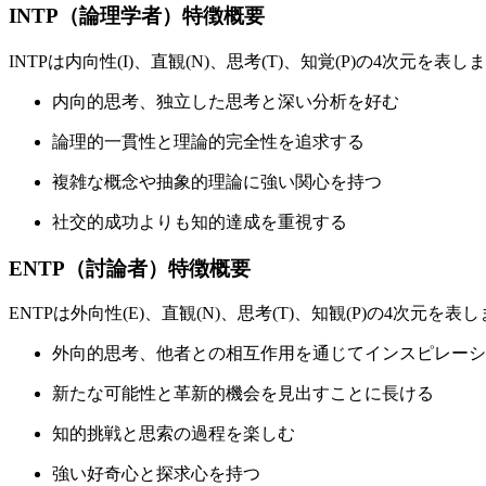
INTP（論理学者）特徴概要
INTPは内向性(I)、直観(N)、思考(T)、知覚(P)の4
内向的思考、独立した思考と深い分析を好む
論理的一貫性と理論的完全性を追求する
複雑な概念や抽象的理論に強い関心を持つ
社交的成功よりも知的達成を重視する
ENTP（討論者）特徴概要
ENTPは外向性(E)、直観(N)、思考(T)、知観(P)の4
外向的思考、他者との相互作用を通じてインスピレーシ
新たな可能性と革新的機会を見出すことに長ける
知的挑戦と思索の過程を楽しむ
強い好奇心と探求心を持つ