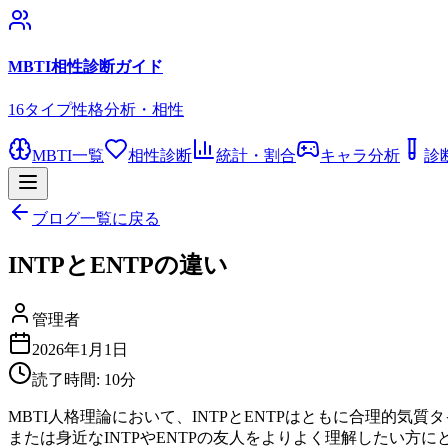
MBTI相性診断ガイド
16タイプ性格分析・相性
MBTI一覧
相性診断
統計・割合
キャラ分析
診
ブログ一覧に戻る
INTPとENTPの違い
管理者
2026年1月1日
読了時間:
10
分
MBTI人格理論において、INTPとENTPはともに合理的
または身近なINTPやENTPの友人をよりよく理解したい方に