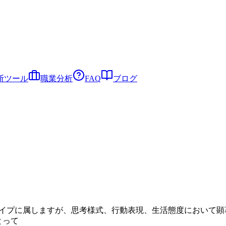
断ツール
職業分析
FAQ
ブログ
気質タイプに属しますが、思考様式、行動表現、生活態度におい
とって