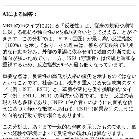
AIによる回答：
MBTIの16タイプにおける「反逆性」は、従来の規範や期待
に対する抵抗や独自性の発揮の度合いとして捉えることがで
きます。この分析では、ISTP（巨匠）が最も高い反逆指数
（100%）を示しており、その理由は、彼らが実践的で即興
的な行動を好み、外部の承認に依存せずに独自の判断で動く
傾向が強いためです。一方、ISFJ（守護者）は伝統と調和を
重視するため、反逆指数が0%と最も低くなっています。
重要な点は、反逆性の高低が人格の優劣を示すものではない
ということです。社会には、秩序を重んじる安定志向のタイ
プ（例：ISTJ、ESTJ）と、革新や変化を促す挑戦的なタイ
プ（例：ENTJ、INTJ）の両方が必要です。また、反逆の表
現方法も多様であり、INFP（仲介者）のように内面的な信
念に基づく静かな抵抗もあれば、ESTP（起業家）のように
外向的な行動で示す場合もあります。
この分析は、あくまで一般的な傾向を示したものであり、個
人の経験や環境によって反逆性の現れ方は異なります。