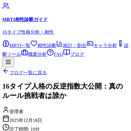
MBTI相性診断ガイド
16タイプ性格分析・相性
MBTI一覧
相性診断
統計・割合
キャラ分析
診
断ツール
職業分析
FAQ
ブログ
ブログ一覧に戻る
16タイプ人格の反逆指数大公開：真の
ルール挑戦者は誰か
管理者
2025年12月18日
読了時間:
10
分