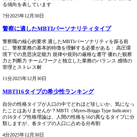
る傾向を表しています
7
分
2025年12月30日
警察に適したMBTIパーソナリティタイプ
警察職の核心的要求 適したMBTIパーソナリティを探る前
に、警察業務の基本的特徴を理解する必要がある： 高圧環
境下での意思決定能力 規律や規則の厳格な遵守 優れた観察
力と判断力 チームワークと独立した業務のバランス 感情の
管理とストレス耐
11
分
2025年12月30日
MBTI16タイプの希少性ランキング
自分の性格タイプが人口の中でどれほど珍しいか、気になっ
たことはありませんか？MBTI（Myers-Briggs Type Indicator）
の16タイプ性格理論は、人間の性格を16の異なるタイプに分
類しますが、各タイプの人口に占める分布割
4
分
2025年12月30日