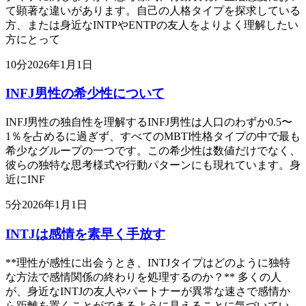
て顕著な違いがあります。自己の人格タイプを探求している
方、または身近なINTPやENTPの友人をよりよく理解したい
方にとって
10
分
2026年1月1日
INFJ男性の希少性について
INFJ男性の独自性を理解するINFJ男性は人口のわずか0.5〜
1％を占めるに過ぎず、すべてのMBTI性格タイプの中で最も
希少なグループの一つです。この希少性は数値だけでなく、
彼らの独特な思考様式や行動パターンにも現れています。身
近にINF
5
分
2026年1月1日
INTJは感情を素早く手放す
**理性が感性に出会うとき、INTJタイプはどのように独特
な方法で感情関係の終わりを処理するのか？** 多くの人
が、身近なINTJの友人やパートナーが異常な速さで感情か
ら距離を置くことができるように見えることに気づいてい