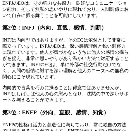
ENFJのEQは、その強力な共感力、良好なコミュニケーショ
ン能力、そして無私の思いやりに現れており、人間関係にお
いて自在に振る舞うことを可能にしています。
第2位：INFJ（内向、直観、感情、判断）
INFJは内向型ではありますが、そのEQは依然として非常に
際立っています。INFJのEQは、深い感情理解と鋭い洞察力
に現れています。他人が気づかないうちに他人の感情の揺ら
ぎを捉え、非常に思いやりがあり温かい方法で対応すること
ができます。INFJのEQは、単に外部の社交行動だけでな
く、人間の感情に対する深い理解と他人のニーズへの無私の
関心にこそ現れています。
内向的で言葉を巧みに操ることは得意ではありませんが、
INFJはしばしば他人の心の慰めとなり、沈黙の中で深いサポ
ートを与えることができます。
第3位：ENFP（外向、直観、感情、知覚）
ENFPの性格は活力と創造性に満ちており、常に独自の方法
で世界を見ることができます。ENFPは他人と深い感情的な