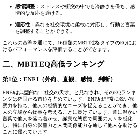
感情調整
：ストレスや衝突の中でも冷静さを保ち、感
情的な反応を避ける。
適応性
：異なる社交環境に柔軟に対応し、行動と言葉
を調整することができる。
これらの基準を通じて、16種類のMBTI性格タイプのEQにお
けるパフォーマンスを評価することができます。
二、MBTI EQ高低ランキング
第1位：ENFJ（外向、直観、感情、判断）
ENFJは典型的な「社交の天才」と見なされ、そのEQランキ
ングは確固たる首位を占めています。ENFJは非常に鋭い観
察力を持ち、他人の感情的なニーズを捉えることができ、他
人の立場から物事を考えることに長けています。常に温かい
言葉で他人を落ち着かせ、誠実な態度で周囲の人々を感化
し、特に自身の影響力と人間関係能力を通じて他人を助ける
ことに優れています。