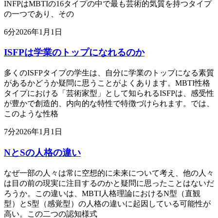
INFPはMBTIの16タイプの中で最も芸術的気質を持つタイプ
の一つであり、その
6
分
2026年1月1日
ISFPは学業のトップになれるのか
多くのISFPタイプの学生は、自分に学業のトップになる素質
があるかどうか疑問に思うことがよくあります。MBTI性格
タイプにおける「芸術家型」として知られるISFPは、感受性
が豊かで創造的、内向的な特性で特徴づけられます。では、
このような性格
7
分
2026年1月1日
NとSの人格の違い
なぜ一部の人々は常に空想的に未来について考え、他の人々
は目の前の現実に注目するのかと疑問に思ったことはないだ
ろうか。この違いは、MBTI人格理論におけるN型（直観
型）とS型（感覚型）の人格の違いに起因している可能性が
高い。この二つの認知様式