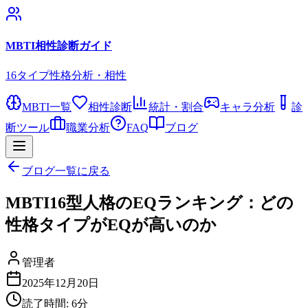
MBTI相性診断ガイド
16タイプ性格分析・相性
MBTI一覧
相性診断
統計・割合
キャラ分析
診
断ツール
職業分析
FAQ
ブログ
ブログ一覧に戻る
MBTI16型人格のEQランキング：どの
性格タイプがEQが高いのか
管理者
2025年12月20日
読了時間:
6
分