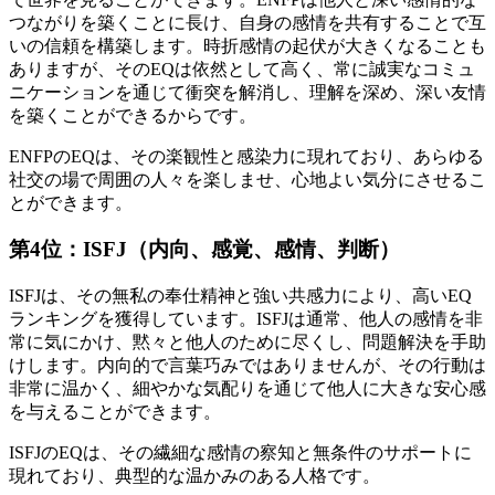
つながりを築くことに長け、自身の感情を共有することで互
いの信頼を構築します。時折感情の起伏が大きくなることも
ありますが、そのEQは依然として高く、常に誠実なコミュ
ニケーションを通じて衝突を解消し、理解を深め、深い友情
を築くことができるからです。
ENFPのEQは、その楽観性と感染力に現れており、あらゆる
社交の場で周囲の人々を楽しませ、心地よい気分にさせるこ
とができます。
第4位：ISFJ（内向、感覚、感情、判断）
ISFJは、その無私の奉仕精神と強い共感力により、高いEQ
ランキングを獲得しています。ISFJは通常、他人の感情を非
常に気にかけ、黙々と他人のために尽くし、問題解決を手助
けします。内向的で言葉巧みではありませんが、その行動は
非常に温かく、細やかな気配りを通じて他人に大きな安心感
を与えることができます。
ISFJのEQは、その繊細な感情の察知と無条件のサポートに
現れており、典型的な温かみのある人格です。