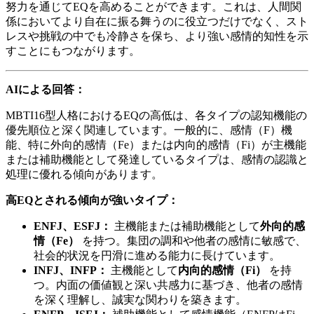
努力を通じてEQを高めることができます。これは、人間関
係においてより自在に振る舞うのに役立つだけでなく、スト
レスや挑戦の中でも冷静さを保ち、より強い感情的知性を示
すことにもつながります。
AIによる回答：
MBTI16型人格におけるEQの高低は、各タイプの認知機能の
優先順位と深く関連しています。一般的に、感情（F）機
能、特に外向的感情（Fe）または内向的感情（Fi）が主機能
または補助機能として発達しているタイプは、感情の認識と
処理に優れる傾向があります。
高EQとされる傾向が強いタイプ：
ENFJ、ESFJ：
主機能または補助機能として
外向的感
情（Fe）
を持つ。集団の調和や他者の感情に敏感で、
社会的状況を円滑に進める能力に長けています。
INFJ、INFP：
主機能として
内向的感情（Fi）
を持
つ。内面の価値観と深い共感力に基づき、他者の感情
を深く理解し、誠実な関わりを築きます。