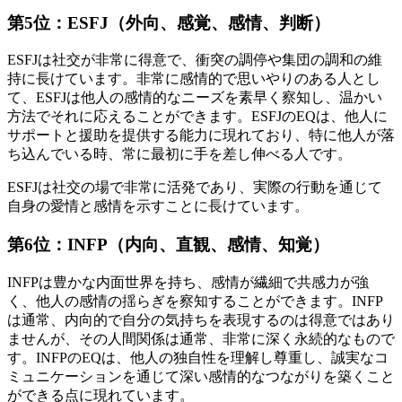
第5位：ESFJ（外向、感覚、感情、判断）
ESFJは社交が非常に得意で、衝突の調停や集団の調和の維
持に長けています。非常に感情的で思いやりのある人とし
て、ESFJは他人の感情的なニーズを素早く察知し、温かい
方法でそれに応えることができます。ESFJのEQは、他人に
サポートと援助を提供する能力に現れており、特に他人が落
ち込んでいる時、常に最初に手を差し伸べる人です。
ESFJは社交の場で非常に活発であり、実際の行動を通じて
自身の愛情と感情を示すことに長けています。
第6位：INFP（内向、直観、感情、知覚）
INFPは豊かな内面世界を持ち、感情が繊細で共感力が強
く、他人の感情の揺らぎを察知することができます。INFP
は通常、内向的で自分の気持ちを表現するのは得意ではあり
ませんが、その人間関係は通常、非常に深く永続的なもので
す。INFPのEQは、他人の独自性を理解し尊重し、誠実なコ
ミュニケーションを通じて深い感情的なつながりを築くこと
ができる点に現れています。