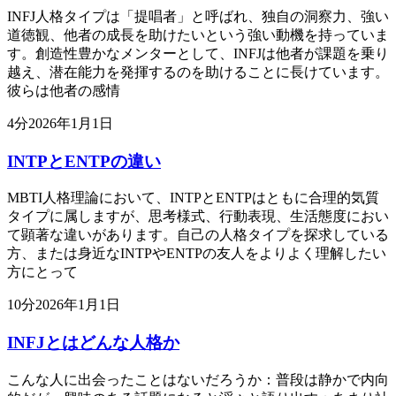
INFJ人格タイプは「提唱者」と呼ばれ、独自の洞察力、強い
道徳観、他者の成長を助けたいという強い動機を持っていま
す。創造性豊かなメンターとして、INFJは他者が課題を乗り
越え、潜在能力を発揮するのを助けることに長けています。
彼らは他者の感情
4
分
2026年1月1日
INTPとENTPの違い
MBTI人格理論において、INTPとENTPはともに合理的気質
タイプに属しますが、思考様式、行動表現、生活態度におい
て顕著な違いがあります。自己の人格タイプを探求している
方、または身近なINTPやENTPの友人をよりよく理解したい
方にとって
10
分
2026年1月1日
INFJとはどんな人格か
こんな人に出会ったことはないだろうか：普段は静かで内向