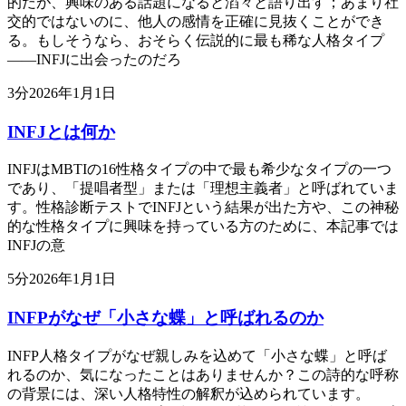
的だが、興味のある話題になると滔々と語り出す；あまり社
交的ではないのに、他人の感情を正確に見抜くことができ
る。もしそうなら、おそらく伝説的に最も稀な人格タイプ
——INFJに出会ったのだろ
3
分
2026年1月1日
INFJとは何か
INFJはMBTIの16性格タイプの中で最も希少なタイプの一つ
であり、「提唱者型」または「理想主義者」と呼ばれていま
す。性格診断テストでINFJという結果が出た方や、この神秘
的な性格タイプに興味を持っている方のために、本記事では
INFJの意
5
分
2026年1月1日
INFPがなぜ「小さな蝶」と呼ばれるのか
INFP人格タイプがなぜ親しみを込めて「小さな蝶」と呼ば
れるのか、気になったことはありませんか？この詩的な呼称
の背景には、深い人格特性の解釈が込められています。