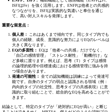
ENFP、ISFJ：
補助機能として感情機能（ENFPはFi、
ISFJはFe）を強く活用します。ENFPは他者との共感的
なつながりを、ISFJは実践的な気遣いと奉仕を通じ
て、高い対人スキルを発揮します。
重要な留意点：
個人差：
これはあくまで傾向です。同じタイプ内でも
個人の経験、成長、意識的な努力によりEQのレベルは
大きく異なります。
EQの多面性：
EQは「他者への共感」だけでなく、
「自己の感情管理」「ストレス耐性」「動機付け」な
ど多岐に渡ります。例えば、思考（T）タイプは感情
の論理的処理や目標達成における感情管理に強みを持
つ場合があります。
発達の可能性：
全ての認知機能は訓練によって発達可
能です。自身のタイプの弱点と認識される領域（例：
内向的タイプの社交性、思考タイプの共感表現）に意
識的に取り組むことで、総合的なEQを高めることがで
きます。
結論として、特定のタイプが「絶対的にEQが高い」と断じ
ることはできません。MBTIは、個人がどのような認知プロ