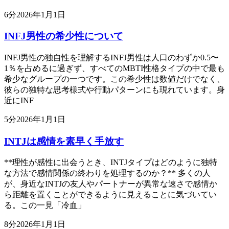
6
分
2026年1月1日
INFJ男性の希少性について
INFJ男性の独自性を理解するINFJ男性は人口のわずか0.5〜
1％を占めるに過ぎず、すべてのMBTI性格タイプの中で最も
希少なグループの一つです。この希少性は数値だけでなく、
彼らの独特な思考様式や行動パターンにも現れています。身
近にINF
5
分
2026年1月1日
INTJは感情を素早く手放す
**理性が感性に出会うとき、INTJタイプはどのように独特
な方法で感情関係の終わりを処理するのか？** 多くの人
が、身近なINTJの友人やパートナーが異常な速さで感情か
ら距離を置くことができるように見えることに気づいてい
る。この一見「冷血」
8
分
2026年1月1日