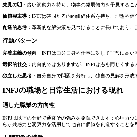
先見の明
：鋭い洞察力を持ち、物事の発展傾向を予見するこ
価値観主導
：INFJは確固たる内的価値体系を持ち、理想や
創造的思考
：革新的な解決策を見つけることに長けており、
行動パターン
完璧主義の傾向
：INFJは自分自身や仕事に対して非常に高
選択的社交
：内向的ではありますが、INFJは志を同じくす
独立した思考
：自分自身で問題を分析し、独自の見解を形成
INFJの職場と日常生活における現れ
適した職業の方向性
INFJは以下の分野で通常その強みを発揮できます：心理カ
らが共感力と洞察力を活用して他者に価値を創造することを