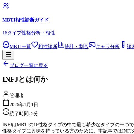
MBTI相性診断ガイド
16タイプ性格分析・相性
MBTI一覧
相性診断
統計・割合
キャラ分析
診
ブログ一覧に戻る
INFJとは何か
管理者
2026年1月1日
読了時間:
5
分
INFJはMBTIの16性格タイプの中で最も希少なタイプの
性格タイプに興味を持っている方のために、本記事ではINFJ