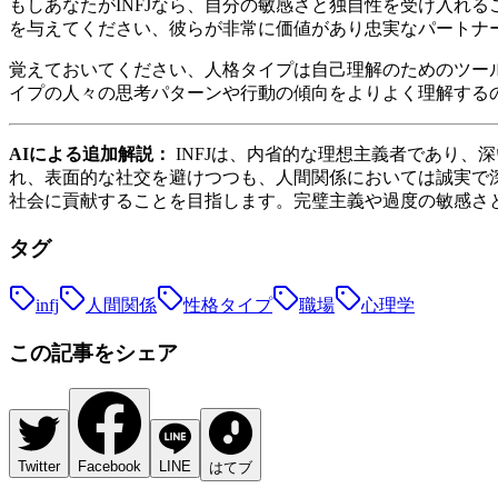
もしあなたがINFJなら、自分の敏感さと独自性を受け入れ
を与えてください、彼らが非常に価値があり忠実なパートナ
覚えておいてください、人格タイプは自己理解のためのツール
イプの人々の思考パターンや行動の傾向をよりよく理解する
AIによる追加解説：
INFJは、内省的な理想主義者であり、
れ、表面的な社交を避けつつも、人間関係においては誠実で
社会に貢献することを目指します。完璧主義や過度の敏感さ
タグ
infj
人間関係
性格タイプ
職場
心理学
この記事をシェア
Twitter
Facebook
LINE
はてブ