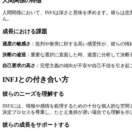
人間関係の特徴
人間関係において、INFJは深さと意味を求めます。彼らは
ん。
成長における課題
過度の敏感さ
：批判や衝突に対する高い感受性が、彼らの情
決断の逡巡
：重要な選択に直面した時、過度に分析して決断
自己要求の高さ
：完璧主義の傾向が不安や自己不信を引き起
INFJとの付き合い方
彼らのニーズを理解する
INFJには、情報や感情を処理するための十分な個人的な空
決定プロセスを尊重し、たとえ進捗が遅い場合でも理解を示
彼らの成長をサポートする