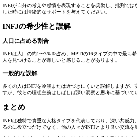
INFJが自分の考えや感情を表現することを奨励し、批判で
した時には情緒的なサポートを与えてください。
INFJの希少性と誤解
人口に占める割合
INFJは人口の約1〜3％を占め、MBTIの16タイプの中で
人を見つけることが難しいと感じることがあります。
一般的な誤解
多くの人はINFJを冷淡または近づきにくいと誤解しますが
すが、彼らの理想主義はしばしば深い洞察と思考に基づいて
まとめ
INFJは独特で貴重な人格タイプを代表しており、深い共感
るのに役立つだけでなく、他の人々がINFJとより良い交流