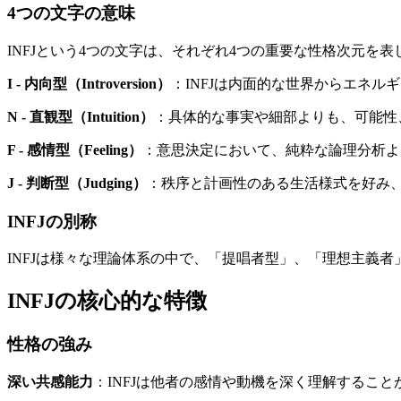
4つの文字の意味
INFJという4つの文字は、それぞれ4つの重要な性格次元を表
I - 内向型（Introversion）
：INFJは内面的な世界からエネ
N - 直観型（Intuition）
：具体的な事実や細部よりも、可能性
F - 感情型（Feeling）
：意思決定において、純粋な論理分析よ
J - 判断型（Judging）
：秩序と計画性のある生活様式を好み
INFJの別称
INFJは様々な理論体系の中で、「提唱者型」、「理想主義
INFJの核心的な特徴
性格の強み
深い共感能力
：INFJは他者の感情や動機を深く理解するこ