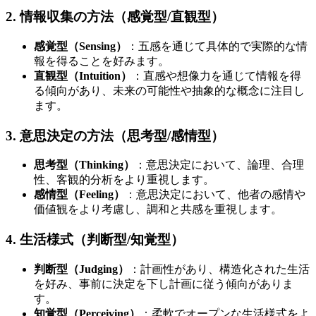
2. 情報収集の方法（感覚型/直観型）
感覚型（Sensing）
：五感を通じて具体的で実際的な情
報を得ることを好みます。
直観型（Intuition）
：直感や想像力を通じて情報を得
る傾向があり、未来の可能性や抽象的な概念に注目し
ます。
3. 意思決定の方法（思考型/感情型）
思考型（Thinking）
：意思決定において、論理、合理
性、客観的分析をより重視します。
感情型（Feeling）
：意思決定において、他者の感情や
価値観をより考慮し、調和と共感を重視します。
4. 生活様式（判断型/知覚型）
判断型（Judging）
：計画性があり、構造化された生活
を好み、事前に決定を下し計画に従う傾向がありま
す。
知覚型（Perceiving）
：柔軟でオープンな生活様式をよ