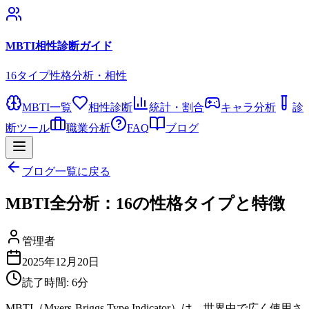
MBTI相性診断ガイド
16タイプ性格分析・相性
MBTI一覧
相性診断
統計・割合
キャラ分析
診
断ツール
職業分析
FAQ
ブログ
ブログ一覧に戻る
MBTI全分析：16の性格タイプと特徴
管理者
2025年12月20日
読了時間:
6
分
MBTI（Myers-Briggs Type Indicator）は、世界中で広く使用さ