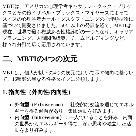
MBTIは、アメリカの心理学者キャサリン・クック・ブリッ
グスとその娘イザベル・ブリッグス・マイヤーズによって、
スイスの心理学者カール・グスタフ・ユングの心理類型論に
基づいて開発されました。50年以上の発展を経て、MBTIは
現在、世界で最も権威ある性格診断の一つとなり、キャリア
プランニング、人間関係構築、チームビルディングなど、
様々な分野で広く応用されています。
二、MBTIの4つの次元
MBTIは、個人が以下の4つの次元において示す傾向に基づい
て、16種類の異なる性格タイプに分類します。
1. 指向性（外向性/内向性）
外向型（Extraversion）
：社交的な交流を通じてエネル
ギーを得る傾向があり、集団活動を好みます。
内向型（Introversion）
：一人でいることを好み、内面
の世界からエネルギーを得て、深い思考や独立した活
動をより好みます。