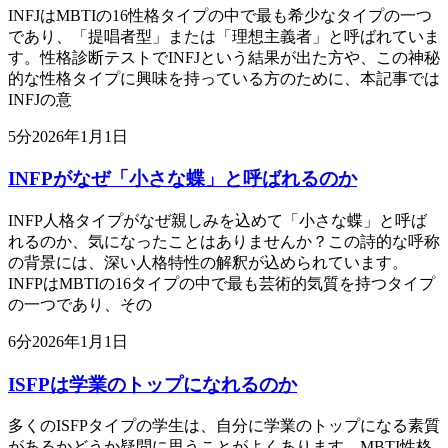
INFJはMBTIの16性格タイプの中で最も希少なタイプの一つ
であり、「提唱者型」または「理想主義者」と呼ばれていま
す。性格診断テストでINFJという結果が出た方や、この神秘
的な性格タイプに興味を持っている方のために、本記事では
INFJの意
5
分
2026年1月1日
INFPがなぜ「小さな蝶」と呼ばれるのか
INFP人格タイプがなぜ親しみを込めて「小さな蝶」と呼ば
れるのか、気になったことはありませんか？この詩的な呼称
の背景には、深い人格特性の解釈が込められています。
INFPはMBTIの16タイプの中で最も芸術的気質を持つタイプ
の一つであり、その
6
分
2026年1月1日
ISFPは学業のトップになれるのか
多くのISFPタイプの学生は、自分に学業のトップになる素質
があるかどうか疑問に思うことがよくあります。MBTI性格