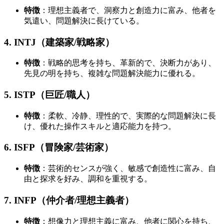
特徴
：理想主義者で、洞察力と創造力に富み、他者を
気遣い、問題解決に長けている。
4. INTJ（建築家/戦略家）
特徴
：戦略的思考を持ち、革新的で、決断力があり、
先見の明を持ち、複雑な問題解決能力に優れる。
5. ISTP（巨匠/職人）
特徴
：柔軟、冷静、理性的で、実際的な問題解決に長
け、優れた操作スキルと適応能力を持つ。
6. ISFP（冒険家/芸術家）
特徴
：芸術的センスが強く、敏感で創造性に富み、自
由と探求を好み、調和を重視する。
7. INFP（仲介者/理想主義者）
特徴
：想像力と理想主義に富み、他者に関心を持ち、