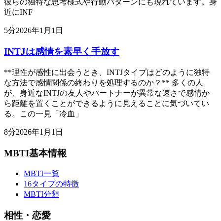
彼らの独特な思考様式や行動パターンにも現れています。身
近にINF
5
分
2026年1月1日
INTJは感情を素早く手放す
**理性が感性に出会うとき、INTJタイプはどのように独特
な方法で感情関係の終わりを処理するのか？** 多くの人
が、身近なINTJの友人やパートナーが異常な速さで感情か
ら距離を置くことができるように見えることに気づいてい
る。この一見「冷血」
8
分
2026年1月1日
MBTI基本情報
MBTI一覧
16タイプの特徴
MBTI分類
相性・恋愛