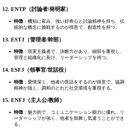
12. ENTP（討論者/発明家）
特徴
：機知に富み、強い好奇心と討論精神を持ち、伝
統的な概念に挑戦するのが得意で、創造性を持つ。
13. ESTJ（管理者/幹部）
特徴
：現実主義者で、決断力があり、細部を重視し、
管理と組織化に長け、リーダーシップを持つ。
14. ESFJ（領事官/世話役）
特徴
：愛情深く、他者の世話をするのが得意で、協調
精神が強く、調和のとれた社交環境を重視する。
15. ENFJ（主人公/教師）
特徴
：魅力的で、コミュニケーション能力に優れ、リ
ーダーシップが強く、他者を鼓舞し気遣うことができ
る。