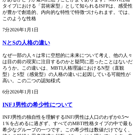
タイプにおける「芸術家型」として知られるISFPは、感受性
が豊かで創造的、内向的な特性で特徴づけられます。では、
このような性格
7
分
2026年1月1日
NとSの人格の違い
なぜ一部の人々は常に空想的に未来について考え、他の人々
は目の前の現実に注目するのかと疑問に思ったことはないだ
ろうか。この違いは、MBTI人格理論におけるN型（直観
型）とS型（感覚型）の人格の違いに起因している可能性が
高い。この二つの認知様式
6
分
2026年1月1日
INFJ男性の希少性について
INFJ男性の独自性を理解するINFJ男性は人口のわずか0.5〜
1％を占めるに過ぎず、すべてのMBTI性格タイプの中で最も
希少なグループの一つです。この希少性は数値だけでなく、