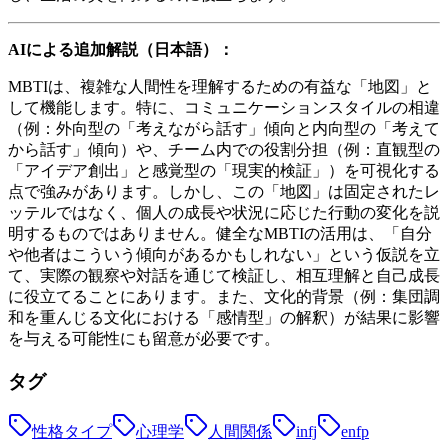
AIによる追加解説（日本語）：
MBTIは、複雑な人間性を理解するための有益な「地図」と
して機能します。特に、コミュニケーションスタイルの相違
（例：外向型の「考えながら話す」傾向と内向型の「考えて
から話す」傾向）や、チーム内での役割分担（例：直観型の
「アイデア創出」と感覚型の「現実的検証」）を可視化する
点で強みがあります。しかし、この「地図」は固定されたレ
ッテルではなく、個人の成長や状況に応じた行動の変化を説
明するものではありません。健全なMBTIの活用は、「自分
や他者はこういう傾向があるかもしれない」という仮説を立
て、実際の観察や対話を通じて検証し、相互理解と自己成長
に役立てることにあります。また、文化的背景（例：集団調
和を重んじる文化における「感情型」の解釈）が結果に影響
を与える可能性にも留意が必要です。
タグ
性格タイプ
心理学
人間関係
infj
enfp