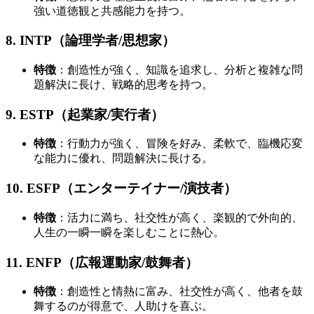
強い道徳観と共感能力を持つ。
8. INTP（論理学者/思想家）
特徴
：創造性が強く、知識を追求し、分析と複雑な問
題解決に長け、戦略的思考を持つ。
9. ESTP（起業家/実行者）
特徴
：行動力が強く、冒険を好み、柔軟で、臨機応変
な能力に優れ、問題解決に長ける。
10. ESFP（エンターテイナー/演技者）
特徴
：活力に満ち、社交性が高く、楽観的で外向的、
人生の一瞬一瞬を楽しむことに熱心。
11. ENFP（広報運動家/鼓舞者）
特徴
：創造性と情熱に富み、社交性が高く、他者を鼓
舞するのが得意で、人助けを喜ぶ。