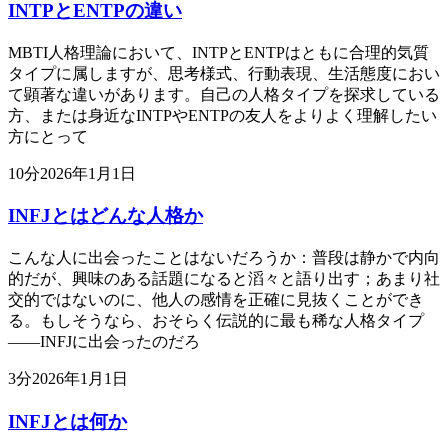
INTPとENTPの違い
MBTI人格理論において、INTPとENTPはともに合理的気質
タイプに属しますが、思考様式、行動表現、生活態度におい
て顕著な違いがあります。自己の人格タイプを探求している
方、または身近なINTPやENTPの友人をよりよく理解したい
方にとって
10
分
2026年1月1日
INFJとはどんな人格か
こんな人に出会ったことはないだろうか：普段は静かで内向
的だが、興味のある話題になると滔々と語り出す；あまり社
交的ではないのに、他人の感情を正確に見抜くことができ
る。もしそうなら、おそらく伝説的に最も稀な人格タイプ
——INFJに出会ったのだろ
3
分
2026年1月1日
INFJとは何か