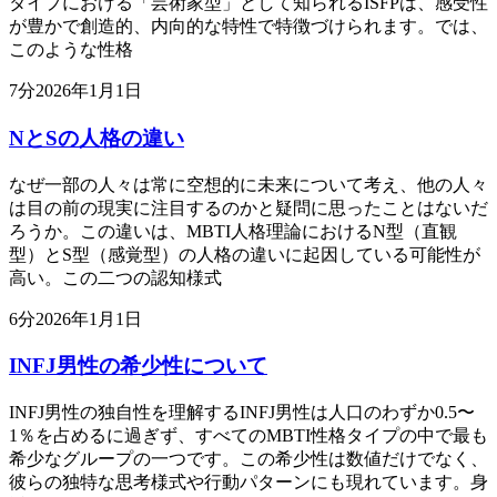
タイプにおける「芸術家型」として知られるISFPは、感受性
が豊かで創造的、内向的な特性で特徴づけられます。では、
このような性格
7
分
2026年1月1日
NとSの人格の違い
なぜ一部の人々は常に空想的に未来について考え、他の人々
は目の前の現実に注目するのかと疑問に思ったことはないだ
ろうか。この違いは、MBTI人格理論におけるN型（直観
型）とS型（感覚型）の人格の違いに起因している可能性が
高い。この二つの認知様式
6
分
2026年1月1日
INFJ男性の希少性について
INFJ男性の独自性を理解するINFJ男性は人口のわずか0.5〜
1％を占めるに過ぎず、すべてのMBTI性格タイプの中で最も
希少なグループの一つです。この希少性は数値だけでなく、
彼らの独特な思考様式や行動パターンにも現れています。身