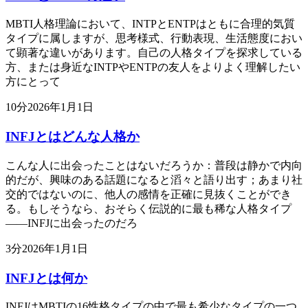
MBTI人格理論において、INTPとENTPはともに合理的気質
タイプに属しますが、思考様式、行動表現、生活態度におい
て顕著な違いがあります。自己の人格タイプを探求している
方、または身近なINTPやENTPの友人をよりよく理解したい
方にとって
10
分
2026年1月1日
INFJとはどんな人格か
こんな人に出会ったことはないだろうか：普段は静かで内向
的だが、興味のある話題になると滔々と語り出す；あまり社
交的ではないのに、他人の感情を正確に見抜くことができ
る。もしそうなら、おそらく伝説的に最も稀な人格タイプ
——INFJに出会ったのだろ
3
分
2026年1月1日
INFJとは何か
INFJはMBTIの16性格タイプの中で最も希少なタイプの一つ