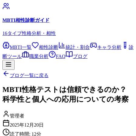
MBTI相性診断ガイド
16タイプ性格分析・相性
MBTI一覧
相性診断
統計・割合
キャラ分析
診
断ツール
職業分析
FAQ
ブログ
ブログ一覧に戻る
MBTI性格テストは信頼できるのか？
科学性と個人への応用についての考察
管理者
2025年12月20日
読了時間:
12
分