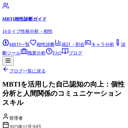
MBTI相性診断ガイド
16タイプ性格分析・相性
MBTI一覧
相性診断
統計・割合
キャラ分析
診
断ツール
職業分析
FAQ
ブログ
ブログ一覧に戻る
MBTIを活用した自己認知の向上：個性
分析と人間関係のコミュニケーション
スキル
管理者
2025年12月20日