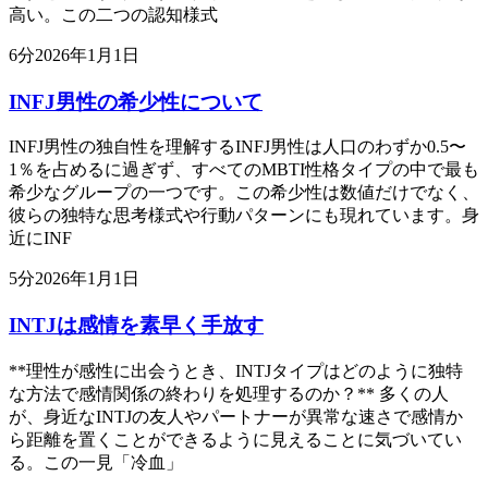
高い。この二つの認知様式
6
分
2026年1月1日
INFJ男性の希少性について
INFJ男性の独自性を理解するINFJ男性は人口のわずか0.5〜
1％を占めるに過ぎず、すべてのMBTI性格タイプの中で最も
希少なグループの一つです。この希少性は数値だけでなく、
彼らの独特な思考様式や行動パターンにも現れています。身
近にINF
5
分
2026年1月1日
INTJは感情を素早く手放す
**理性が感性に出会うとき、INTJタイプはどのように独特
な方法で感情関係の終わりを処理するのか？** 多くの人
が、身近なINTJの友人やパートナーが異常な速さで感情か
ら距離を置くことができるように見えることに気づいてい
る。この一見「冷血」