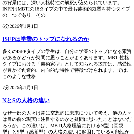
の背景には、深い人格特性の解釈が込められています。
INFPはMBTIの16タイプの中で最も芸術的気質を持つタイプ
の一つであり、その
6
分
2026年1月1日
ISFPは学業のトップになれるのか
多くのISFPタイプの学生は、自分に学業のトップになる素質
があるかどうか疑問に思うことがよくあります。MBTI性格
タイプにおける「芸術家型」として知られるISFPは、感受性
が豊かで創造的、内向的な特性で特徴づけられます。では、
このような性格
7
分
2026年1月1日
NとSの人格の違い
なぜ一部の人々は常に空想的に未来について考え、他の人々
は目の前の現実に注目するのかと疑問に思ったことはないだ
ろうか。この違いは、MBTI人格理論におけるN型（直観
型）とS型（感覚型）の人格の違いに起因している可能性が