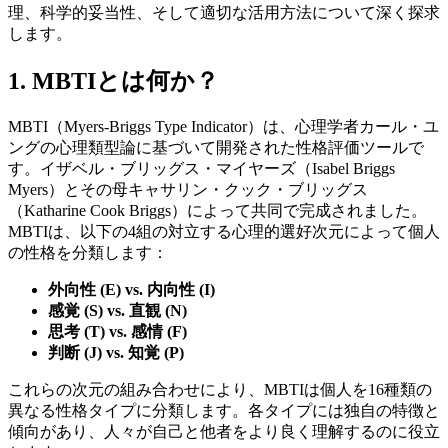
理、科学的妥当性、そして適切な活用方法について深く探求
します。
1. MBTIとは何か？
MBTI（Myers-Briggs Type Indicator）は、心理学者カール・ユ
ングの心理類型論に基づいて開発された性格評価ツールで
す。イザベル・ブリッグス・マイヤーズ（Isabel Briggs
Myers）とその母キャサリン・クック・ブリッグス
（Katharine Cook Briggs）によって共同で完成されました。
MBTIは、以下の4組の対立する心理的選好次元によって個人
の性格を分類します：
外向性 (E) vs. 内向性 (I)
感覚 (S) vs. 直観 (N)
思考 (T) vs. 感情 (F)
判断 (J) vs. 知覚 (P)
これらの次元の組み合わせにより、MBTIは個人を16種類の
異なる性格タイプに分類します。各タイプには独自の特徴と
傾向があり、人々が自己と他者をより良く理解するのに役立