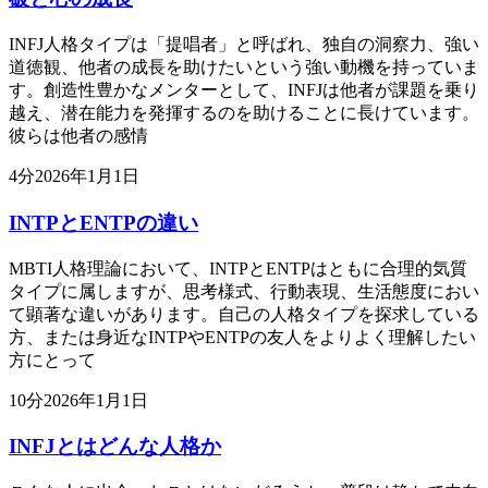
INFJ人格タイプは「提唱者」と呼ばれ、独自の洞察力、強い
道徳観、他者の成長を助けたいという強い動機を持っていま
す。創造性豊かなメンターとして、INFJは他者が課題を乗り
越え、潜在能力を発揮するのを助けることに長けています。
彼らは他者の感情
4
分
2026年1月1日
INTPとENTPの違い
MBTI人格理論において、INTPとENTPはともに合理的気質
タイプに属しますが、思考様式、行動表現、生活態度におい
て顕著な違いがあります。自己の人格タイプを探求している
方、または身近なINTPやENTPの友人をよりよく理解したい
方にとって
10
分
2026年1月1日
INFJとはどんな人格か