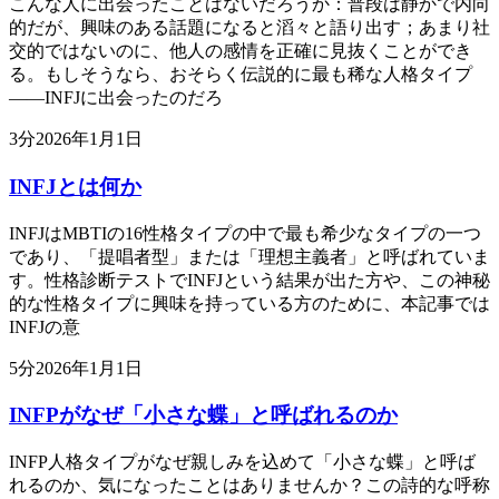
こんな人に出会ったことはないだろうか：普段は静かで内向
的だが、興味のある話題になると滔々と語り出す；あまり社
交的ではないのに、他人の感情を正確に見抜くことができ
る。もしそうなら、おそらく伝説的に最も稀な人格タイプ
——INFJに出会ったのだろ
3
分
2026年1月1日
INFJとは何か
INFJはMBTIの16性格タイプの中で最も希少なタイプの一つ
であり、「提唱者型」または「理想主義者」と呼ばれていま
す。性格診断テストでINFJという結果が出た方や、この神秘
的な性格タイプに興味を持っている方のために、本記事では
INFJの意
5
分
2026年1月1日
INFPがなぜ「小さな蝶」と呼ばれるのか
INFP人格タイプがなぜ親しみを込めて「小さな蝶」と呼ば
れるのか、気になったことはありませんか？この詩的な呼称