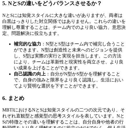
5. NとSの違いをどうバランスさせるか？
NとSには知覚スタイルに大きな違いがありますが、両者は
白黒はっきりした対立関係ではありません。これらの違いを
理解し尊重することは、チーム内でのより良い協力、意思決
定、問題解決に役立ちます。
補完的な協力
：N型とS型はチーム内で補完し合うこと
ができます。N型は創造性と未来へのビジョンを提供
し、S型は実際の実行と実現を担当します。この方法
により、チームは革新性と現実性を両立させ、より良
い成果を上げることができます。
自己認識の向上
：自分がN型かS型かを理解すること
で、自身の強みと限界をより良く認識し、生活におい
てより賢明な選択を下すことができます。
6. まとめ
MBTIにおけるNとSは知覚スタイルの二つの次元であり、そ
れぞれ直観型と感覚型の思考スタイルを表しています。Nと
Sの特徴とその違いを理解することは、自分自身や他者の行
動習慣をより良く理解するのに役立つだけでなく、個人生活