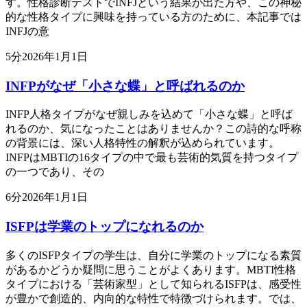
す。性格診断テストでINFJという結果が出た方や、この神秘
的な性格タイプに興味を持っている方のために、本記事では
INFJの意
5
分
2026年1月1日
INFPがなぜ「小さな蝶」と呼ばれるのか
INFP人格タイプがなぜ親しみを込めて「小さな蝶」と呼ば
れるのか、気になったことはありませんか？この詩的な呼称
の背景には、深い人格特性の解釈が込められています。
INFPはMBTIの16タイプの中で最も芸術的気質を持つタイプ
の一つであり、その
6
分
2026年1月1日
ISFPは学業のトップになれるのか
多くのISFPタイプの学生は、自分に学業のトップになる素質
があるかどうか疑問に思うことがよくあります。MBTI性格
タイプにおける「芸術家型」として知られるISFPは、感受性
が豊かで創造的、内向的な特性で特徴づけられます。では、