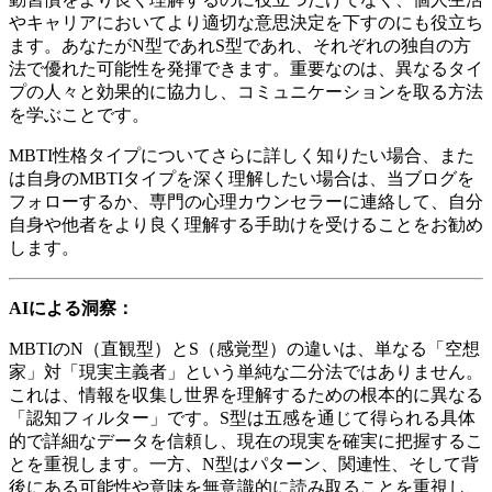
やキャリアにおいてより適切な意思決定を下すのにも役立ち
ます。あなたがN型であれS型であれ、それぞれの独自の方
法で優れた可能性を発揮できます。重要なのは、異なるタイ
プの人々と効果的に協力し、コミュニケーションを取る方法
を学ぶことです。
MBTI性格タイプについてさらに詳しく知りたい場合、また
は自身のMBTIタイプを深く理解したい場合は、当ブログを
フォローするか、専門の心理カウンセラーに連絡して、自分
自身や他者をより良く理解する手助けを受けることをお勧め
します。
AIによる洞察：
MBTIのN（直観型）とS（感覚型）の違いは、単なる「空想
家」対「現実主義者」という単純な二分法ではありません。
これは、情報を収集し世界を理解するための根本的に異なる
「認知フィルター」です。S型は五感を通じて得られる具体
的で詳細なデータを信頼し、現在の現実を確実に把握するこ
とを重視します。一方、N型はパターン、関連性、そして背
後にある可能性や意味を無意識的に読み取ることを重視し、