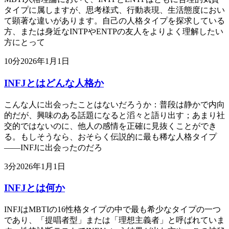
タイプに属しますが、思考様式、行動表現、生活態度におい
て顕著な違いがあります。自己の人格タイプを探求している
方、または身近なINTPやENTPの友人をよりよく理解したい
方にとって
10
分
2026年1月1日
INFJとはどんな人格か
こんな人に出会ったことはないだろうか：普段は静かで内向
的だが、興味のある話題になると滔々と語り出す；あまり社
交的ではないのに、他人の感情を正確に見抜くことができ
る。もしそうなら、おそらく伝説的に最も稀な人格タイプ
——INFJに出会ったのだろ
3
分
2026年1月1日
INFJとは何か
INFJはMBTIの16性格タイプの中で最も希少なタイプの一つ
であり、「提唱者型」または「理想主義者」と呼ばれていま