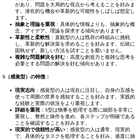
があり、問題を大局的な視点から考えることを好みま
す。潜在的な機会や革新的な可能性をしばしば想定し
ます。
抽象と理論を重視
：具体的な情報よりも、抽象的な概
念、アイデア、理論を探求する傾向があります。
革新性と柔軟性
：直観型の人は既存の枠組みに挑戦
し、革新的な解決策を求めることを好みます。伝統に
固執せず、新しい方法を試すことを厭いません。
複雑な問題解決を好む
：高度な創造力と複雑な思考を
必要とする問題の解決を好む傾向があります。
S（感覚型）の特徴：
現実志向
：感覚型の人は現在に注目し、自身の五感を
使って周囲の世界を感知することを好みます。実践的
な経験と実際の状況をより重視します。
詳細を重視
：S型は物事を処理する際に細部を非常に
重視し、整然と操作を進め、各ステップが明確である
ことを確認することを好みます。
現実的で信頼性が高い
：感覚型の人は通常、現実的
で、具体的なタスクを処理することを好み、過度に抽