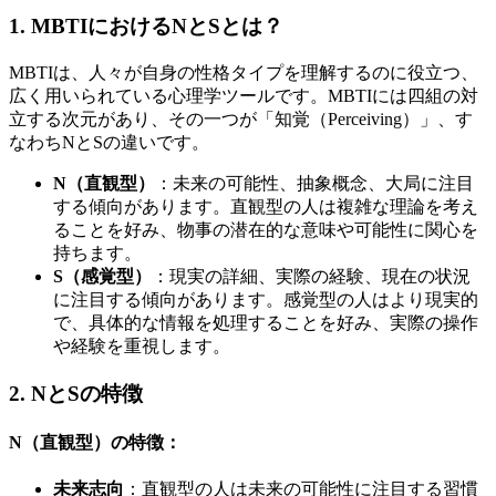
1. MBTIにおけるNとSとは？
MBTIは、人々が自身の性格タイプを理解するのに役立つ、
広く用いられている心理学ツールです。MBTIには四組の対
立する次元があり、その一つが「知覚（Perceiving）」、す
なわちNとSの違いです。
N（直観型）
：未来の可能性、抽象概念、大局に注目
する傾向があります。直観型の人は複雑な理論を考え
ることを好み、物事の潜在的な意味や可能性に関心を
持ちます。
S（感覚型）
：現実の詳細、実際の経験、現在の状況
に注目する傾向があります。感覚型の人はより現実的
で、具体的な情報を処理することを好み、実際の操作
や経験を重視します。
2. NとSの特徴
N（直観型）の特徴：
未来志向
：直観型の人は未来の可能性に注目する習慣