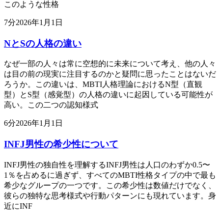
このような性格
7
分
2026年1月1日
NとSの人格の違い
なぜ一部の人々は常に空想的に未来について考え、他の人々
は目の前の現実に注目するのかと疑問に思ったことはないだ
ろうか。この違いは、MBTI人格理論におけるN型（直観
型）とS型（感覚型）の人格の違いに起因している可能性が
高い。この二つの認知様式
6
分
2026年1月1日
INFJ男性の希少性について
INFJ男性の独自性を理解するINFJ男性は人口のわずか0.5〜
1％を占めるに過ぎず、すべてのMBTI性格タイプの中で最も
希少なグループの一つです。この希少性は数値だけでなく、
彼らの独特な思考様式や行動パターンにも現れています。身
近にINF