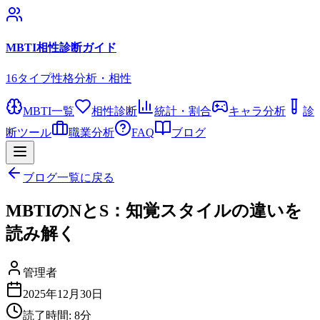
MBTI相性診断ガイド
16タイプ性格分析・相性
MBTI一覧
相性診断
統計・割合
キャラ分析
診
断ツール
職業分析
FAQ
ブログ
ブログ一覧に戻る
MBTIのNとS：知覚スタイルの違いを
読み解く
管理者
2025年12月30日
読了時間:
8
分