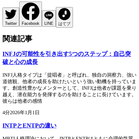
Twitter
Facebook
LINE
はてブ
関連記事
INFJの可能性を引き出す5つのステップ：自己突
破と心の成長
INFJ人格タイプは「提唱者」と呼ばれ、独自の洞察力、強い
道徳観、他者の成長を助けたいという強い動機を持っていま
す。創造性豊かなメンターとして、INFJは他者が課題を乗り
越え、潜在能力を発揮するのを助けることに長けています。
彼らは他者の感情
4
分
2026年1月1日
INTPとENTPの違い
MBTI人格理論において、INTPとENTPはともに合理的気質