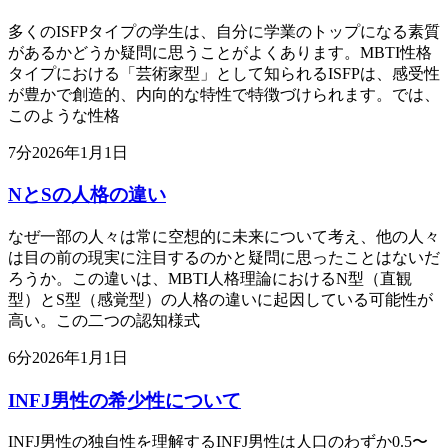
多くのISFPタイプの学生は、自分に学業のトップになる素質
があるかどうか疑問に思うことがよくあります。MBTI性格
タイプにおける「芸術家型」として知られるISFPは、感受性
が豊かで創造的、内向的な特性で特徴づけられます。では、
このような性格
7
分
2026年1月1日
NとSの人格の違い
なぜ一部の人々は常に空想的に未来について考え、他の人々
は目の前の現実に注目するのかと疑問に思ったことはないだ
ろうか。この違いは、MBTI人格理論におけるN型（直観
型）とS型（感覚型）の人格の違いに起因している可能性が
高い。この二つの認知様式
6
分
2026年1月1日
INFJ男性の希少性について
INFJ男性の独自性を理解するINFJ男性は人口のわずか0.5〜