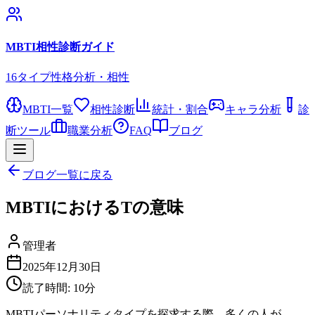
MBTI相性診断ガイド
16タイプ性格分析・相性
MBTI一覧
相性診断
統計・割合
キャラ分析
診
断ツール
職業分析
FAQ
ブログ
ブログ一覧に戻る
MBTIにおけるTの意味
管理者
2025年12月30日
読了時間:
10
分
MBTIパーソナリティタイプを探求する際、多くの人が