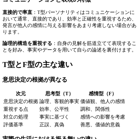
直接的で率直
：T型パーソナリティはコミュニケーションに
おいて通常、直接的であり、効率と正確性を重視するため、
発言が他人の感情に与える影響をあまり考慮しない場合があ
ります。
論理的構造を重視する
：自身の見解を筋道立てて表現するこ
とを好み、事実やデータを用いて自らの論述を裏付けます。
T型とF型の主な違い
意思決定の根拠が異なる
次元
思考型（T）
感情型（F）
意思決定の根拠
論理、客観的事実
価値観、他人の感情
重視する点
効率、公平性
調和、関係性
対立の処理
事実に基づく
感情への影響を考慮
評価基準
正誤、真偽
善悪、価値的意義
実際の生活における振る舞いの違い