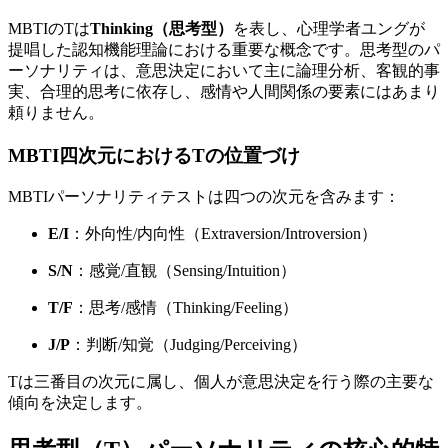
MBTIのTは
Thinking（思考型）
を表し、心理学者ユングが
提唱した認知機能理論における重要な概念です。思考型のパ
ーソナリティは、意思決定において主に論理分析、客観的事
実、合理的思考に依存し、感情や人間関係の要素にはあまり
頼りません。
MBTI四次元におけるTの位置づけ
MBTIパーソナリティテストは四つの次元を含みます：
E/I
：外向性/内向性（Extraversion/Introversion）
S/N
：感覚/直観（Sensing/Intuition）
T/F
：思考/感情（Thinking/Feeling）
J/P
：判断/知覚（Judging/Perceiving）
Tは三番目の次元に属し、個人が意思決定を行う際の主要な
傾向を決定します。