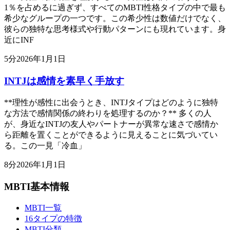
1％を占めるに過ぎず、すべてのMBTI性格タイプの中で最も
希少なグループの一つです。この希少性は数値だけでなく、
彼らの独特な思考様式や行動パターンにも現れています。身
近にINF
5
分
2026年1月1日
INTJは感情を素早く手放す
**理性が感性に出会うとき、INTJタイプはどのように独特
な方法で感情関係の終わりを処理するのか？** 多くの人
が、身近なINTJの友人やパートナーが異常な速さで感情か
ら距離を置くことができるように見えることに気づいてい
る。この一見「冷血」
8
分
2026年1月1日
MBTI基本情報
MBTI一覧
16タイプの特徴
MBTI分類