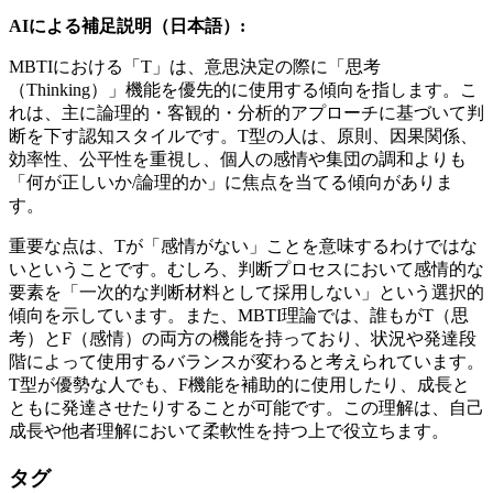
AIによる補足説明（日本語）:
MBTIにおける「T」は、意思決定の際に「思考
（Thinking）」機能を優先的に使用する傾向を指します。こ
れは、主に論理的・客観的・分析的アプローチに基づいて判
断を下す認知スタイルです。T型の人は、原則、因果関係、
効率性、公平性を重視し、個人の感情や集団の調和よりも
「何が正しいか/論理的か」に焦点を当てる傾向がありま
す。
重要な点は、Tが「感情がない」ことを意味するわけではな
いということです。むしろ、判断プロセスにおいて感情的な
要素を「一次的な判断材料として採用しない」という選択的
傾向を示しています。また、MBTI理論では、誰もがT（思
考）とF（感情）の両方の機能を持っており、状況や発達段
階によって使用するバランスが変わると考えられています。
T型が優勢な人でも、F機能を補助的に使用したり、成長と
ともに発達させたりすることが可能です。この理解は、自己
成長や他者理解において柔軟性を持つ上で役立ちます。
タグ