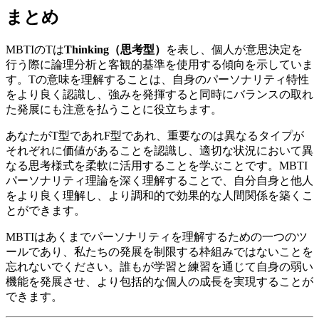
まとめ
MBTIのTは
Thinking（思考型）
を表し、個人が意思決定を
行う際に論理分析と客観的基準を使用する傾向を示していま
す。Tの意味を理解することは、自身のパーソナリティ特性
をより良く認識し、強みを発揮すると同時にバランスの取れ
た発展にも注意を払うことに役立ちます。
あなたがT型であれF型であれ、重要なのは異なるタイプが
それぞれに価値があることを認識し、適切な状況において異
なる思考様式を柔軟に活用することを学ぶことです。MBTI
パーソナリティ理論を深く理解することで、自分自身と他人
をより良く理解し、より調和的で効果的な人間関係を築くこ
とができます。
MBTIはあくまでパーソナリティを理解するための一つのツ
ールであり、私たちの発展を制限する枠組みではないことを
忘れないでください。誰もが学習と練習を通じて自身の弱い
機能を発展させ、より包括的な個人の成長を実現することが
できます。