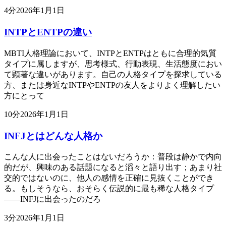
4
分
2026年1月1日
INTPとENTPの違い
MBTI人格理論において、INTPとENTPはともに合理的気質
タイプに属しますが、思考様式、行動表現、生活態度におい
て顕著な違いがあります。自己の人格タイプを探求している
方、または身近なINTPやENTPの友人をよりよく理解したい
方にとって
10
分
2026年1月1日
INFJとはどんな人格か
こんな人に出会ったことはないだろうか：普段は静かで内向
的だが、興味のある話題になると滔々と語り出す；あまり社
交的ではないのに、他人の感情を正確に見抜くことができ
る。もしそうなら、おそらく伝説的に最も稀な人格タイプ
——INFJに出会ったのだろ
3
分
2026年1月1日