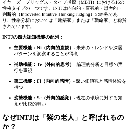
イヤーズ・ブリッグス・タイプ指標（MBTI）における16の
性格タイプの一つです。INTJは内向的・直観的・思考的・
判断的（Introverted Intuitive Thinking Judging）の略称であ
り、性格分析においては「建築家」または「戦略家」と称賛
されています。
INTJの四大認知機能の配列：
主要機能：Ni（内向的直観）
- 未来のトレンドや深層
パターンを洞察することが得意
補助機能：Te（外向的思考）
- 論理的分析と目標の実
行を重視
第三機能：Fi（内向的感情）
- 深い価値観と感情体験を
持つ
劣勢機能：Se（外向的感覚）
- 現在の環境に対する知
覚が比較的弱い
なぜINTJは「紫の老人」と呼ばれるの
か？