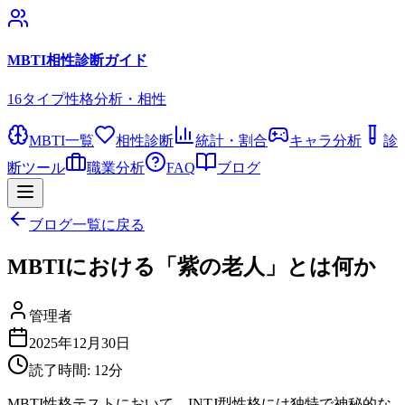
MBTI相性診断ガイド
16タイプ性格分析・相性
MBTI一覧
相性診断
統計・割合
キャラ分析
診
断ツール
職業分析
FAQ
ブログ
ブログ一覧に戻る
MBTIにおける「紫の老人」とは何か
管理者
2025年12月30日
読了時間:
12
分
MBTI性格テストにおいて、INTJ型性格には独特で神秘的な