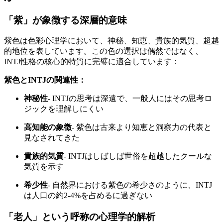
「紫」が象徴する深層的意味
紫色は色彩心理学において、神秘、知恵、貴族的気質、超越
的地位を表しています。この色の選択は偶然ではなく、
INTJ性格の核心的特質に完璧に適合しています：
紫色とINTJの関連性：
神秘性
- INTJの思考は深遠で、一般人にはその思考ロ
ジックを理解しにくい
高知能の象徴
- 紫色は古来より知恵と洞察力の代表と
見なされてきた
貴族的気質
- INTJはしばしば世俗を超越したクールな
気質を示す
希少性
- 自然界における紫色の希少さのように、INTJ
は人口の約2-4%を占めるに過ぎない
「老人」という呼称の心理学的解析