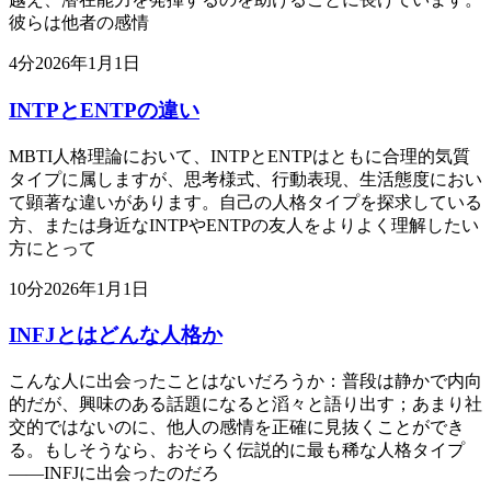
彼らは他者の感情
4
分
2026年1月1日
INTPとENTPの違い
MBTI人格理論において、INTPとENTPはともに合理的気質
タイプに属しますが、思考様式、行動表現、生活態度におい
て顕著な違いがあります。自己の人格タイプを探求している
方、または身近なINTPやENTPの友人をよりよく理解したい
方にとって
10
分
2026年1月1日
INFJとはどんな人格か
こんな人に出会ったことはないだろうか：普段は静かで内向
的だが、興味のある話題になると滔々と語り出す；あまり社
交的ではないのに、他人の感情を正確に見抜くことができ
る。もしそうなら、おそらく伝説的に最も稀な人格タイプ
——INFJに出会ったのだろ