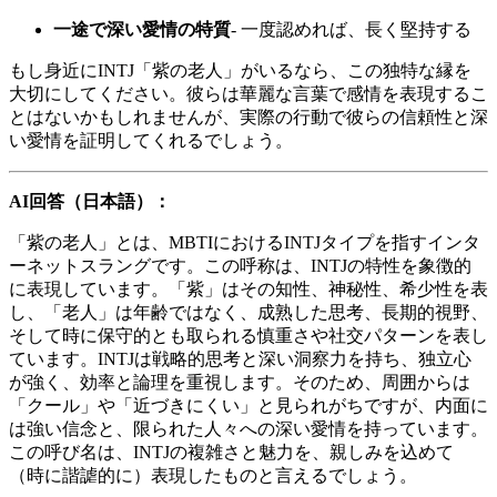
一途で深い愛情の特質
- 一度認めれば、長く堅持する
もし身近にINTJ「紫の老人」がいるなら、この独特な縁を
大切にしてください。彼らは華麗な言葉で感情を表現するこ
とはないかもしれませんが、実際の行動で彼らの信頼性と深
い愛情を証明してくれるでしょう。
AI回答（日本語）：
「紫の老人」とは、MBTIにおけるINTJタイプを指すインタ
ーネットスラングです。この呼称は、INTJの特性を象徴的
に表現しています。「紫」はその知性、神秘性、希少性を表
し、「老人」は年齢ではなく、成熟した思考、長期的視野、
そして時に保守的とも取られる慎重さや社交パターンを表し
ています。INTJは戦略的思考と深い洞察力を持ち、独立心
が強く、効率と論理を重視します。そのため、周囲からは
「クール」や「近づきにくい」と見られがちですが、内面に
は強い信念と、限られた人々への深い愛情を持っています。
この呼び名は、INTJの複雑さと魅力を、親しみを込めて
（時に諧謔的に）表現したものと言えるでしょう。