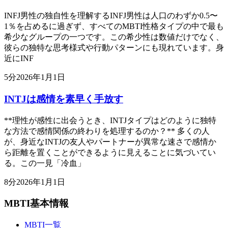
INFJ男性の独自性を理解するINFJ男性は人口のわずか0.5〜
1％を占めるに過ぎず、すべてのMBTI性格タイプの中で最も
希少なグループの一つです。この希少性は数値だけでなく、
彼らの独特な思考様式や行動パターンにも現れています。身
近にINF
5
分
2026年1月1日
INTJは感情を素早く手放す
**理性が感性に出会うとき、INTJタイプはどのように独特
な方法で感情関係の終わりを処理するのか？** 多くの人
が、身近なINTJの友人やパートナーが異常な速さで感情か
ら距離を置くことができるように見えることに気づいてい
る。この一見「冷血」
8
分
2026年1月1日
MBTI基本情報
MBTI一覧