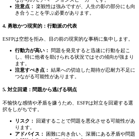
注意点：
楽観性は強みですが、人生の影の部分にも向
き合うことを学ぶ必要があります。
4. 勇敢かつ現実的：行動派の代表
ESFPは空想を拒み、目の前の現実的な事柄に集中します。
行動力が高い：
問題を発見すると迅速に行動を起こ
し、特に他者を助けられる状況ではその傾向が強まり
ます。
注意すべき点：
結果への切迫した期待が忍耐力不足に
つながる可能性があります。
5. 対立回避：問題から逃げる弱点
不愉快な感情や矛盾を嫌うため、ESFPは対立を回避する選
択をしがちです。
リスク：
回避することで問題を悪化させる可能性があ
ります。
アドバイス：
困難に向き合い、深層にある矛盾や問題