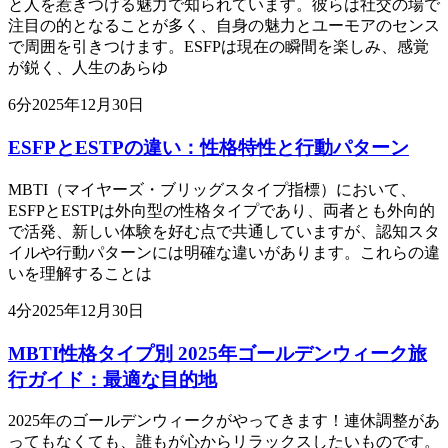
と人を惹きつける魅力で知られています。彼らは社交の場で
注目の的となることが多く、自身の魅力とユーモアのセンス
で周囲を引きつけます。ESFPは現在の瞬間を楽しみ、感覚
が鋭く、人生のあらゆ
6
分
2025年12月30日
ESFPとESTPの違い：性格特性と行動パターン
MBTI（マイヤーズ・ブリッグスタイプ指標）において、
ESFPとESTPは外向型の性格タイプであり、両者とも外向的
で活発、新しい体験を好む点で共通していますが、認知スタ
イルや行動パターンには明確な違いがあります。これらの違
いを理解することは
4
分
2025年12月30日
MBTI性格タイプ別 2025年ゴールデンウィーク旅
行ガイド：最適な目的地
2025年のゴールデンウィークがやってきます！連休調整があ
ってもなくても、誰もが心からリラックスしたいものです。