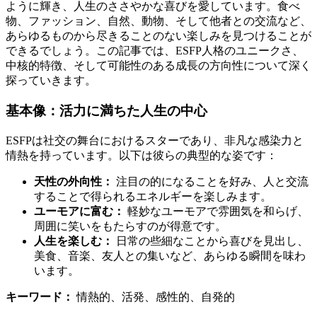
ように輝き、人生のささやかな喜びを愛しています。食べ
物、ファッション、自然、動物、そして他者との交流など、
あらゆるものから尽きることのない楽しみを見つけることが
できるでしょう。この記事では、ESFP人格のユニークさ、
中核的特徴、そして可能性のある成長の方向性について深く
探っていきます。
基本像：活力に満ちた人生の中心
ESFPは社交の舞台におけるスターであり、非凡な感染力と
情熱を持っています。以下は彼らの典型的な姿です：
天性の外向性：
注目の的になることを好み、人と交流
することで得られるエネルギーを楽しみます。
ユーモアに富む：
軽妙なユーモアで雰囲気を和らげ、
周囲に笑いをもたらすのが得意です。
人生を楽しむ：
日常の些細なことから喜びを見出し、
美食、音楽、友人との集いなど、あらゆる瞬間を味わ
います。
キーワード：
情熱的、活発、感性的、自発的