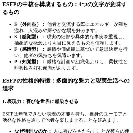
ESFPの中核を構成するもの：4つの文字が意味す
るもの
E（外向型）：
他者と交流する際にエネルギーが満ち
溢れ、人混みや賑やかな場を好みます。
S（感覚型）：
現実の細部や具体的な事実を重視し、
抽象的な概念よりも目に見えるものを信頼します。
F（感情型）：
感情や価値観に基づいて意思決定を行
い、他者の気持ちを気遣います。
P（知覚型）：
厳格な計画や組織化よりも、柔軟性と
即興性を好む傾向があります。
ESFPの性格的特徴：多面的な魅力と現実生活への
追求
1. 表現力：喜びを世界に感染させる
ESFPは無視できない表現の才能を持ち、自身のユーモアと
活発な性格を通じて他者を楽しませることを好みます。
なぜ特別なのか：
人に喜びをもたらすことが彼らの使