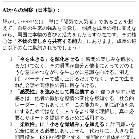
AIからの洞察（日本語）:
輝かしいESFPとは、単に「陽気で人気者」であることを超
えて、自身の生来の強みを自覚し、弱点を成長の糧に変えな
がら、周囲に本物の喜びと活力をもたらす存在です。その核
心は「
本物の楽しさを共有する能力
」にあります。成長の鍵
は以下の点に集約されるでしょう：
「今を生きる」を深化させる：
瞬間の楽しみを追求す
るだけでなく、その瞬間が自分と他者にとってどのよ
うな意味やつながりを生むかに意識を向ける。例え
ば、パーティーで盛り上げるだけでなく、そこで生ま
れた会話や関係性の質に目を向ける。
「感受性」を強みとして再定義する：
傷つきやすい敏
感さは、他者の微妙な感情の変化を察知する「社会的
レーダー」でもあります。この能力を、単に評価を気
にするためではなく、人々をより深く理解し、真に必
要なサポートを提供するために活用する。
「柔軟性」に「小さな骨組み」を加える：
計画嫌いを
完全に変える必要はありません。代わりに、大きな長
期目標を、ESFPが得意とする「短期的で具体的で楽し