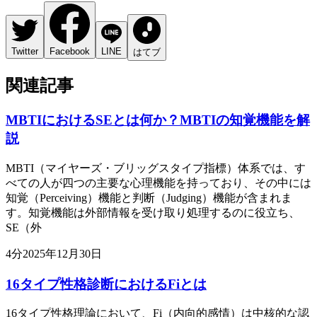
Twitter
Facebook
LINE
はてブ
関連記事
MBTIにおけるSEとは何か？MBTIの知覚機能を解
説
MBTI（マイヤーズ・ブリッグスタイプ指標）体系では、す
べての人が四つの主要な心理機能を持っており、その中には
知覚（Perceiving）機能と判断（Judging）機能が含まれま
す。知覚機能は外部情報を受け取り処理するのに役立ち、
SE（外
4
分
2025年12月30日
16タイプ性格診断におけるFiとは
16タイプ性格理論において、Fi（内向的感情）は中核的な認