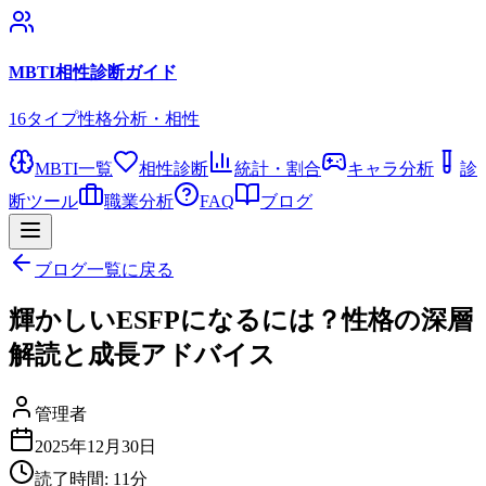
MBTI相性診断ガイド
16タイプ性格分析・相性
MBTI一覧
相性診断
統計・割合
キャラ分析
診
断ツール
職業分析
FAQ
ブログ
ブログ一覧に戻る
輝かしいESFPになるには？性格の深層
解読と成長アドバイス
管理者
2025年12月30日
読了時間:
11
分