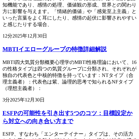
知機能であり、感情の処理、価値観の形成、世界との関わり
方に影響を与えます。「情緒的価値」や「感覚至上主義」と
いった言葉をよく耳にしたり、感情の起伏に影響されやすい
と感じたりする場合、
12
分
2025年12月30日
MBTIイエローグループの特徴詳細解説
MBTI四大気質分類概要心理学のMBTI性格理論において、16
の性格タイプは四つの気質グループに分類され、それぞれが
独自の代表色と中核的特徴を持っています：NTタイプ（合
理主義者）：代表色は紫、論理的思考で知られるNFタイプ
（理想主義者）：
3
分
2025年12月30日
ESFPの可能性を引き出す5つのコツ：目標設定か
ら対立への向き合い方まで
ESFP、すなわち「エンターテイナー」タイプは、その活力