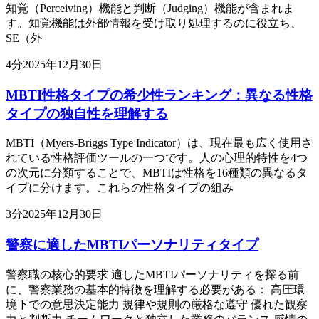
知覚（Perceiving）機能と判断（Judging）機能が含まれま
す。知覚機能は外部情報を受け取り処理するのに役立ち、
SE（外
4
分
2025年12月30日
MBTI性格タイプの希少性ランキング：異なる性格
タイプの独自性を理解する
MBTI（Myers-Briggs Type Indicator）は、現在最も広く使用さ
れている性格評価ツールの一つです。人の心理的特性を4つ
の次元に分類することで、MBTIは性格を16種類の異なるタ
イプに分けます。これらの性格タイプの組み
3
分
2025年12月30日
警察に適したMBTIパーソナリティタイプ
警察職の核心的要求 適したMBTIパーソナリティを探る前
に、警察業務の基本的特徴を理解する必要がある： 高圧環
境下での意思決定能力 規律や規則の厳格な遵守 優れた観察