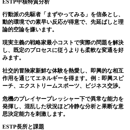
ESTP中核特質分析
行動派の先駆者
「まずやってみる」を信条とし、
動的環境での素早い反応が得意で、先延ばしと理
論的空論を嫌います。
現実主義の戦略家
最小コストで実際の問題を解決
し、既定のプロセスに従うよりも柔軟な変通を好
みます。
社交的冒険家
新鮮な体験を熱愛し、即興的な相互
作用を通じてエネルギーを得ます。例：即興スピ
ーチ、エクストリームスポーツ、ビジネス交渉。
危機のプレイヤー
プレッシャー下で異常な能力を
発揮し、混乱した状況ほど冷静な分析と果断な意
思決定能力を刺激します。
ESTP長所と課題