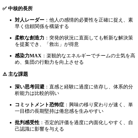
✅ 中核的長所
対人レーダー
：他人の感情的必要性を正確に捉え、素
早く信頼関係を構築する
柔軟な創造力
：突発的状況に直面しても斬新な解決策
を提案でき、「救出」が得意
感染力MAX
：楽観的なエネルギーでチームの士気を高
め、集団の行動力を向上させる
⚠️ 主な課題
深い思考回避
：直感と経験に過度に依存し、体系的分
析能力は比較的弱い
コミットメント恐怖症
：興味の移り変わりが速く、単
一目標の長期堅持は倦怠感を生みやすい
批判感受性
：否定的評価を過度に内面化しやすく、自
己認識に影響を与える