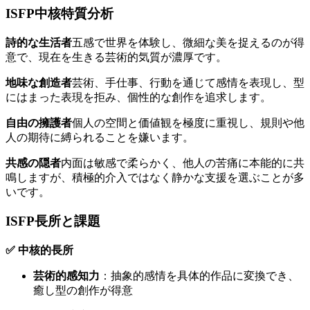
ISFP中核特質分析
詩的な生活者
五感で世界を体験し、微細な美を捉えるのが得
意で、現在を生きる芸術的気質が濃厚です。
地味な創造者
芸術、手仕事、行動を通じて感情を表現し、型
にはまった表現を拒み、個性的な創作を追求します。
自由の擁護者
個人の空間と価値観を極度に重視し、規則や他
人の期待に縛られることを嫌います。
共感の隠者
内面は敏感で柔らかく、他人の苦痛に本能的に共
鳴しますが、積極的介入ではなく静かな支援を選ぶことが多
いです。
ISFP長所と課題
✅ 中核的長所
芸術的感知力
：抽象的感情を具体的作品に変換でき、
癒し型の創作が得意