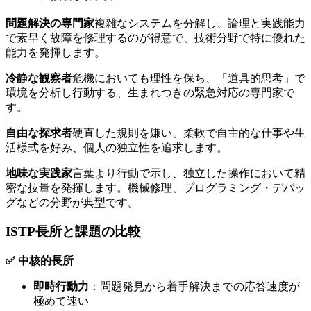
問題解決の専門家
複雑なシステムを分解し、論理と実践能力
で素早く故障を修理するのが得意で、技術分野で特に優れた
能力を発揮します。
冷静な観察者
危機においても理性を保ち、「道具的思考」で
環境を分析し行動する、生まれつきの緊急対応の専門家で
す。
自由な探求者
硬直した規則を嫌い、柔軟で自主的な仕事や生
活様式を好み、個人の独立性を追求します。
地味な実践家
言葉より行動で示し、独立した操作において精
密な技量を発揮します。機械修理、プログラミング・デバッ
グなどの分野が典型です。
ISTP長所と課題の比較
✅ 中核的長所
即時行動力
：問題発見から着手解決までの応答速度が
極めて速い