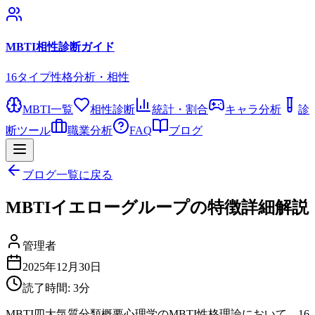
MBTI相性診断ガイド
16タイプ性格分析・相性
MBTI一覧
相性診断
統計・割合
キャラ分析
診
断ツール
職業分析
FAQ
ブログ
ブログ一覧に戻る
MBTIイエローグループの特徴詳細解説
管理者
2025年12月30日
読了時間:
3
分
MBTI四大気質分類概要心理学のMBTI性格理論において、16