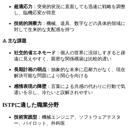
超適応力
：突発的状況に直面しても迅速に戦略を調整
し、臨機応変が得意
技術的洞察力
：機械、道具、数字などの具体的領域に
対して生来的な支配感を持つ
⚠️ 主な課題
社交的省エネモード
：個人の世界に没頭しすぎると疎
遠に見えやすく、親密な関係構築は比較的遅い
長期計画の弱点
：抽象的な未来に忍耐力がなく、現在
解決可能な問題により関心を向ける
感情表現の障壁
：言葉による共感の代わりに行動で気
遣いを示し、冷たいと誤解されやすい
ISTPに適した職業分野
技術実践型
：機械エンジニア、ソフトウェアテスタ
ー、パイロット、外科医