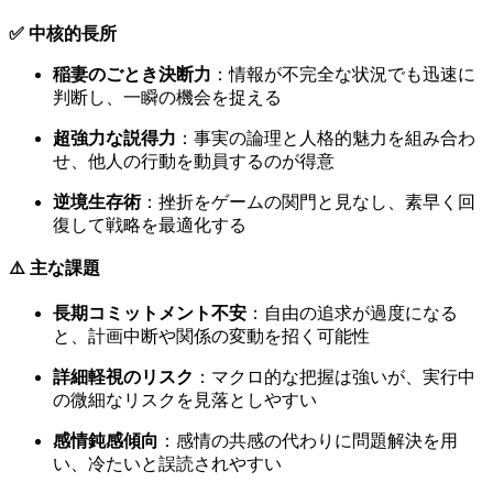
✅ 中核的長所
稲妻のごとき決断力
：情報が不完全な状況でも迅速に
判断し、一瞬の機会を捉える
超強力な説得力
：事実の論理と人格的魅力を組み合わ
せ、他人の行動を動員するのが得意
逆境生存術
：挫折をゲームの関門と見なし、素早く回
復して戦略を最適化する
⚠️ 主な課題
長期コミットメント不安
：自由の追求が過度になる
と、計画中断や関係の変動を招く可能性
詳細軽視のリスク
：マクロ的な把握は強いが、実行中
の微細なリスクを見落としやすい
感情鈍感傾向
：感情の共感の代わりに問題解決を用
い、冷たいと誤読されやすい