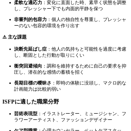
柔軟な適応力
：変化に直面した時、素早く状態を調整
し、プレッシャー下でも内面的平静を保つ
非審判的包容力
：個人の独自性を尊重し、プレッシャ
ーのない包容的環境を作り出す
⚠️ 主な課題
決断先延ばし症
：他人の気持ちと可能性を過度に考慮
し、断固とした行動が取りにくい
衝突回避傾向
：調和を維持するために自己の要求を抑
圧し、潜在的な感情の蓄積を招く
長期目標の曖昧さ
：即時の体験に没頭し、マクロ的な
計画能力は比較的弱い
ISFPに適した職業分野
芸術表現型
：イラストレーター、ミュージシャン、フ
ラワーアーティスト、ファッションデザイナー
ケア型職業
：心理カウンセラー、ペットケアスタッ