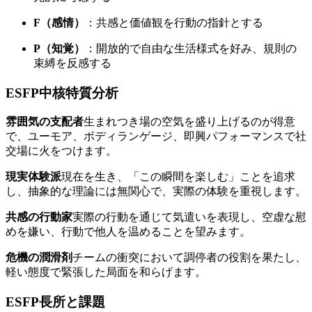
F（感情）
：共感と価値観を行動の指針とする
P（知覚）
：開放的で自由な生活様式を好み、規則の
束縛を反感する
ESFP中核特質分析
雰囲気の支配者
生まれつき場の空気を盛り上げるのが得意
で、ユーモア、ボディランゲージ、即興パフォーマンスで社
交場に火をつけます。
現実体験派
現在を生き、「この瞬間を楽しむ」ことを追求
し、抽象的な理論には無関心で、実際の体験を重視します。
共感の行動家
実際の行動を通じて気遣いを表現し、空虚な慰
めを嫌い、行動で他人を温めることを望みます。
危機の潤滑剤
チームの衝突において調停者の役割を果たし、
軽い態度で緊張した局面を和らげます。
ESFP長所と課題