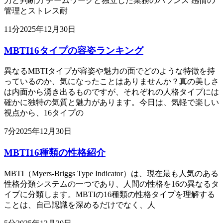
力と判断力 チームワークと独立した業務のバランス 感情の
管理とストレス耐
11
分
2025年12月30日
MBTI16タイプの容姿ランキング
異なるMBTIタイプが容姿や魅力の面でどのような特徴を持
っているのか、気になったことはありませんか？真の美しさ
は内面から湧き出るものですが、それぞれの人格タイプには
確かに独特の気質と魅力があります。今日は、気軽で楽しい
視点から、16タイプの
7
分
2025年12月30日
MBTI16種類の性格紹介
MBTI（Myers-Briggs Type Indicator）は、現在最も人気のある
性格分類システムの一つであり、人間の性格を16の異なるタ
イプに分類します。MBTIの16種類の性格タイプを理解する
ことは、自己認識を深めるだけでなく、人