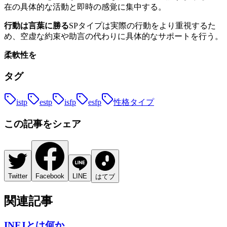
在の具体的な活動と即時の感覚に集中する。
行動は言葉に勝る
SPタイプは実際の行動をより重視するた
め、空虚な約束や助言の代わりに具体的なサポートを行う。
柔軟性を
タグ
istp
estp
isfp
esfp
性格タイプ
この記事をシェア
Twitter
Facebook
LINE
はてブ
関連記事
INFJとは何か