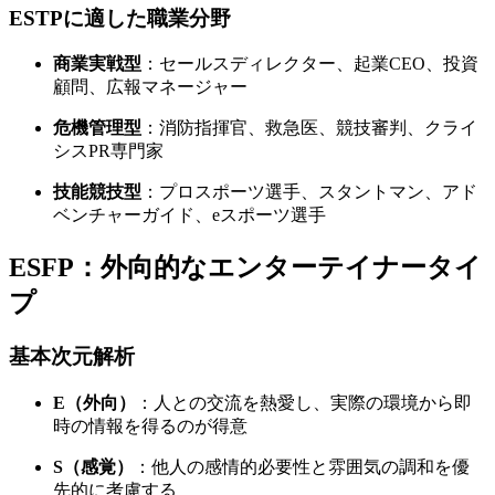
ESTPに適した職業分野
商業実戦型
：セールスディレクター、起業CEO、投資
顧問、広報マネージャー
危機管理型
：消防指揮官、救急医、競技審判、クライ
シスPR専門家
技能競技型
：プロスポーツ選手、スタントマン、アド
ベンチャーガイド、eスポーツ選手
ESFP：外向的なエンターテイナータイ
プ
基本次元解析
E（外向）
：人との交流を熱愛し、実際の環境から即
時の情報を得るのが得意
S（感覚）
：他人の感情的必要性と雰囲気の調和を優
先的に考慮する