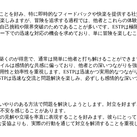
することを好み、特に即時的なフィードバックや快楽を提供する
楽しみますが、冒険を追求する過程では、他者とこれらの体験
は自己挑戦や限界突破のためであることが多いです。ESTPは
ー下での迅速な対応の機会を求めており、単に冒険を楽しむこ
を築くのが得意で、通常は簡単に他者と打ち解けることができま
イルは感情的な共感に偏っており、他者との深いつながりを強
実用性と効率性を重視します。ESTPは迅速かつ実用的なつな
STPは迅速な交流と問題解決を楽しみ、必ずしも感情的な深い
で思いやりのある方法で問題を解決しようとします。対立を好ま
不安を感じることがあります。
自身の見解や立場を率直に表現することを好みます。彼らにとっ
的な妥協よりも、実際の行動を通じて対立を解消することを重視