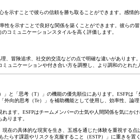
や関心を示すことで彼らの信頼を勝ち取ることができます。感情
や効率性を示すことで良好な関係を築くことができます。彼らの
志向のコミュニケーションスタイルを高く評価します。
感情処理、冒険追求、社交的交流などの点で明確な違いがありま
コミュニケーションや付き合い方を調整し、より調和のとれた
（F）」と「思考（T）」の機能の優先順位にあります。ESFPは
は「外向的思考（Te）」を補助機能として使用し、効率性、論
れます。ESFPはチームメンバーの士気や人間関係を気にかけ
もあります。
め、現在の具体的な現実を生き、五感を通じた体験を重視する点
がもたらす課題やリスクを克服すること（ESTP）」に重きを置