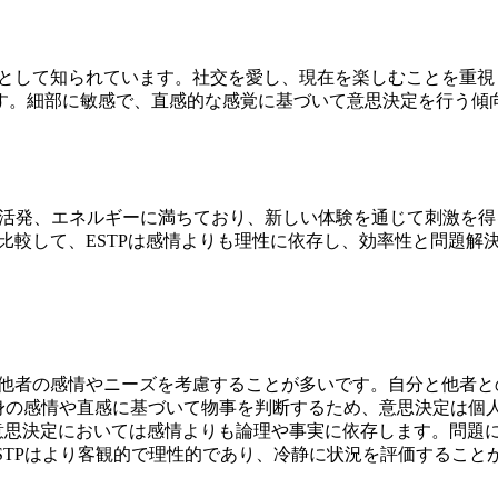
」として知られています。社交を愛し、現在を楽しむことを重視
す。細部に敏感で、直感的な感覚に基づいて意思決定を行う傾
で活発、エネルギーに満ちており、新しい体験を通じて刺激を得
と比較して、ESTPは感情よりも理性に依存し、効率性と問題解
いて他者の感情やニーズを考慮することが多いです。自分と他者
自身の感情や直感に基づいて物事を判断するため、意思決定は個
す。意思決定においては感情よりも論理や事実に依存します。問
STPはより客観的で理性的であり、冷静に状況を評価すること