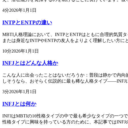
4
分
2026年1月1日
INTPとENTPの違い
MBTI人格理論において、INTPとENTPはともに合理的
または身近なINTPやENTPの友人をよりよく理解したい方に
10
分
2026年1月1日
INFJとはどんな人格か
こんな人に出会ったことはないだろうか：普段は静かで内向
しそうなら、おそらく伝説的に最も稀な人格タイプ——INFJ
3
分
2026年1月1日
INFJとは何か
INFJはMBTIの16性格タイプの中で最も希少なタイプの
性格タイプに興味を持っている方のために、本記事ではINFJ