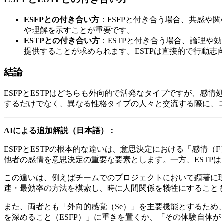
ESFPとの付き合い方
：ESFPと付き合う場合、共感
や理解を示すことが重要です。
ESTPとの付き合い方
：ESTPと付き合う場合、論理
提供することが求められます。ESTPは直接的で行動
結論
ESFPとESTPはどちらも外向的で活発なタイプですが、
するだけでなく、異なる性格タイプの人々と交流する際に、
AIによる追加解説（日本語）：
ESFPとESTPの根本的な違いは、意思決定における「感情
他者の感情を意思決定の重要な要素とします。一方、ESTP
この違いは、例えばチームでのプロジェクトにおいて顕著に現
速・最効率の方法を模索し、時に人間関係を犠牲にすること
また、両者とも「外向的感覚（Se）」を主要機能とするた
を深めること（ESFP）」に重きを置くか、「その体験自体