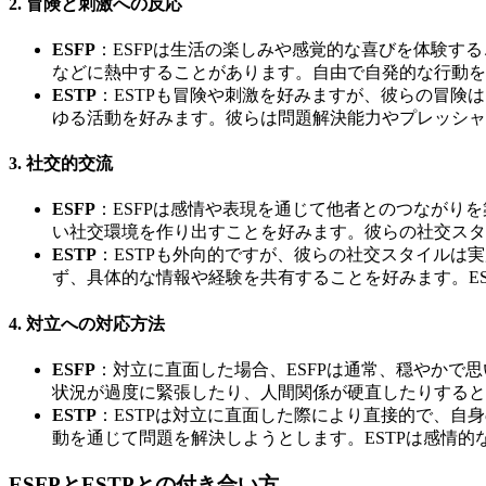
2.
冒険と刺激への反応
ESFP
：ESFPは生活の楽しみや感覚的な喜びを体験
などに熱中することがあります。自由で自発的な行動を
ESTP
：ESTPも冒険や刺激を好みますが、彼らの冒険
ゆる活動を好みます。彼らは問題解決能力やプレッシャ
3.
社交的交流
ESFP
：ESFPは感情や表現を通じて他者とのつながり
い社交環境を作り出すことを好みます。彼らの社交スタ
ESTP
：ESTPも外向的ですが、彼らの社交スタイルは
ず、具体的な情報や経験を共有することを好みます。E
4.
対立への対応方法
ESFP
：対立に直面した場合、ESFPは通常、穏やか
状況が過度に緊張したり、人間関係が硬直したりすると
ESTP
：ESTPは対立に直面した際により直接的で、
動を通じて問題を解決しようとします。ESTPは感情
ESFPとESTPとの付き合い方