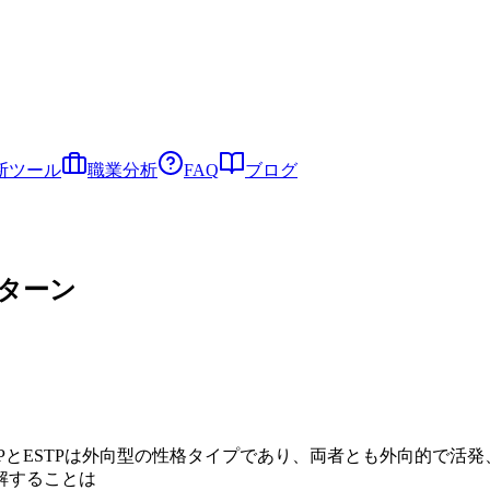
断ツール
職業分析
FAQ
ブログ
パターン
FPとESTPは外向型の性格タイプであり、両者とも外向的で
解することは