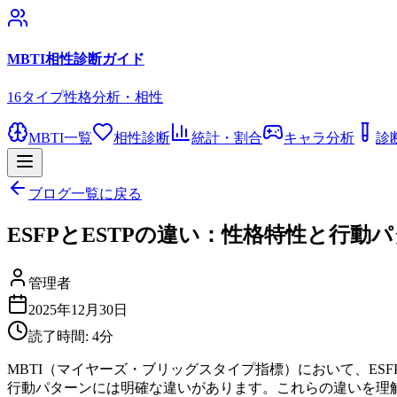
MBTI相性診断ガイド
16タイプ性格分析・相性
MBTI一覧
相性診断
統計・割合
キャラ分析
診
ブログ一覧に戻る
ESFPとESTPの違い：性格特性と行動
管理者
2025年12月30日
読了時間:
4
分
MBTI（マイヤーズ・ブリッグスタイプ指標）において、ES
行動パターンには明確な違いがあります。これらの違いを理