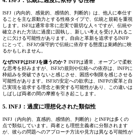
4.
ISFJ：伝統に過度に依存する性格
ISFJ（内向的、感覚的、感情的、判断的）は、他人に奉仕す
ることを主な原動力とする性格タイプで、伝統と規範を重視
します。ISFJは通常非常に忠実で親切な人々ですが、伝統や
確立された方法に過度に固執し、新しい考えを受け入れるこ
とに欠ける可能性があります。自由と革新を追求するINFP
にとって、ISFJの保守的で伝統に依存する態度は束縛的に映
るかもしれません。
なぜINFPはISFJを嫌うのか？
INFPは通常、オープンで柔軟
な思考を好みますが、ISFJの規則や伝統への依存は、INFPに
枠組みを突破できないと感じさせ、困惑や制限を感じさせる
可能性があります。ISFJの安定への欲求は、INFPの変革と自
己実現を追求する理念と衝突する可能性があり、この違いは
しばしば両者の間の摩擦を引き起こします。
5.
INFJ：過度に理想化された類似性
INFJ（内向的、直感的、感情的、判断的）とINFPは多くの
点で類似しています。両者とも理想主義者に分類されます
が、彼らの問題へのアプローチ方法や見方は異なる可能性が