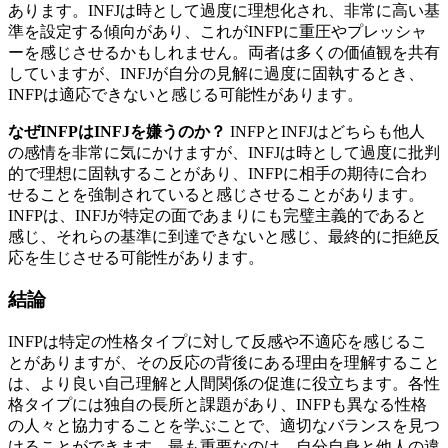
あります。INFJは時として過度に理想化され、非常に高い基
準を設定する傾向があり、これがINFPに重圧やプレッシャ
ーを感じさせるかもしれません。両者は多くの価値観を共有
していますが、INFJが自分の見解に過度に固執するとき、
INFPは適応できないと感じる可能性があります。
なぜINFPはINFJを嫌うのか？
INFPとINFJはどちらも他人
の感情を非常に気にかけますが、INFJは時として過度に批判
的で理想に固執することがあり、INFPに相手の期待に合わ
せることを強制されていると感じさせることがあります。
INFPは、INFJが特定の面であまりにも完璧主義的であると
感じ、それらの基準に到達できないと感じ、最終的に拒絶反
応を生じさせる可能性があります。
結論
INFPは特定の性格タイプに対して反感や不適応を感じるこ
とがありますが、その反応の背後にある理由を理解すること
は、より良い自己理解と人間関係の促進に役立ちます。各性
格タイプには独自の長所と課題があり、INFPも異なる性格
の人々と協力することを学ぶことで、適切なバランスを見つ
けることができます。最も重要なのは、自分自身と他人の違