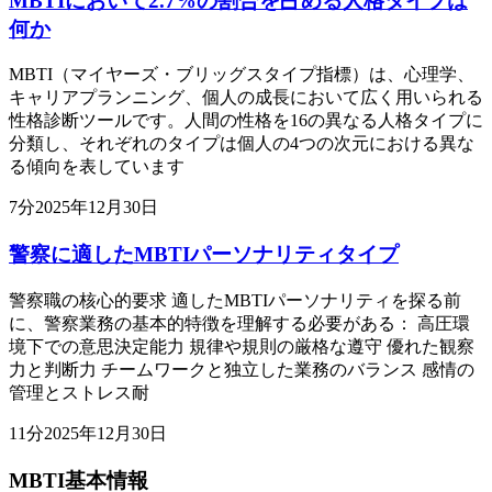
MBTIにおいて2.7%の割合を占める人格タイプは
何か
MBTI（マイヤーズ・ブリッグスタイプ指標）は、心理学、
キャリアプランニング、個人の成長において広く用いられる
性格診断ツールです。人間の性格を16の異なる人格タイプに
分類し、それぞれのタイプは個人の4つの次元における異な
る傾向を表しています
7
分
2025年12月30日
警察に適したMBTIパーソナリティタイプ
警察職の核心的要求 適したMBTIパーソナリティを探る前
に、警察業務の基本的特徴を理解する必要がある： 高圧環
境下での意思決定能力 規律や規則の厳格な遵守 優れた観察
力と判断力 チームワークと独立した業務のバランス 感情の
管理とストレス耐
11
分
2025年12月30日
MBTI基本情報