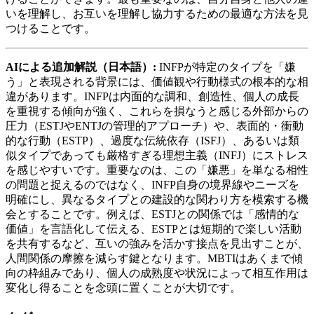
いを理解し、お互いを理解し協力するための最適な方法を見
つけることです。
AIによる追加解説（日本語）:
INFPが特定のタイプを「嫌
う」と表現される背景には、価値観や行動様式の根本的な相
違があります。INFPは内面的な調和、創造性、個人の成長
を重視する傾向が強く、これらを損なうと感じる外部からの
圧力（ESTJやENTJの管理的アプローチ）や、表面的・衝動
的な行動（ESTP）、過度な伝統依存（ISFJ）、あるいは類
似タイプであっても厳格すぎる理想主義（INFJ）にストレス
を感じやすいです。重要なのは、この「嫌悪」を単なる相性
の問題と捉えるのではなく、INFP自身の境界線やニーズを
明確にし、異なるタイプとの建設的な関わり方を模索する機
会とすることです。例えば、ESTJとの関係では「感情的な
価値」を言語化して伝える、ESTPとは短期的で楽しい活動
を共有するなど、互いの強みを活かす接点を見出すことが、
人間関係の摩擦を減らす鍵となります。MBTIはあくまで傾
向の枠組みであり、個人の成熟度や状況によって相互作用は
変化し得ることを念頭に置くことが大切です。