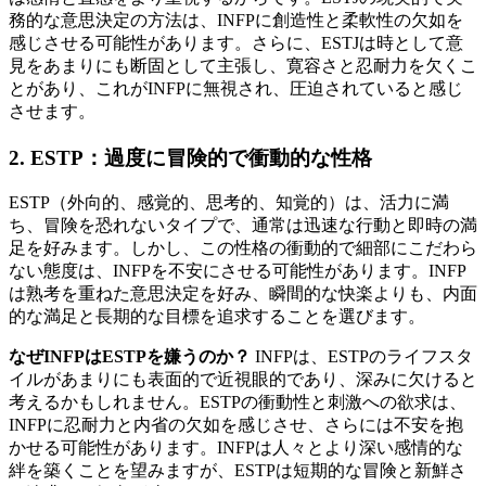
務的な意思決定の方法は、INFPに創造性と柔軟性の欠如を
感じさせる可能性があります。さらに、ESTJは時として意
見をあまりにも断固として主張し、寛容さと忍耐力を欠くこ
とがあり、これがINFPに無視され、圧迫されていると感じ
させます。
2.
ESTP：過度に冒険的で衝動的な性格
ESTP（外向的、感覚的、思考的、知覚的）は、活力に満
ち、冒険を恐れないタイプで、通常は迅速な行動と即時の満
足を好みます。しかし、この性格の衝動的で細部にこだわら
ない態度は、INFPを不安にさせる可能性があります。INFP
は熟考を重ねた意思決定を好み、瞬間的な快楽よりも、内面
的な満足と長期的な目標を追求することを選びます。
なぜINFPはESTPを嫌うのか？
INFPは、ESTPのライフスタ
イルがあまりにも表面的で近視眼的であり、深みに欠けると
考えるかもしれません。ESTPの衝動性と刺激への欲求は、
INFPに忍耐力と内省の欠如を感じさせ、さらには不安を抱
かせる可能性があります。INFPは人々とより深い感情的な
絆を築くことを望みますが、ESTPは短期的な冒険と新鮮さ