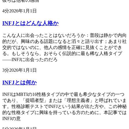
彼らは他者の感情
4
分
2026年1月1日
INFJとはどんな人格か
こんな人に出会ったことはないだろうか：普段は静かで内向
的だが、興味のある話題になると滔々と語り出す；あまり社
交的ではないのに、他人の感情を正確に見抜くことができ
る。もしそうなら、おそらく伝説的に最も稀な人格タイプ
——INFJに出会ったのだろ
3
分
2026年1月1日
INFJとは何か
INFJはMBTIの16性格タイプの中で最も希少なタイプの一つ
であり、「提唱者型」または「理想主義者」と呼ばれていま
す。性格診断テストでINFJという結果が出た方や、この神秘
的な性格タイプに興味を持っている方のために、本記事では
INFJの意