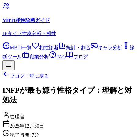
MBTI相性診断ガイド
16タイプ性格分析・相性
MBTI一覧
相性診断
統計・割合
キャラ分析
診
断ツール
職業分析
FAQ
ブログ
ブログ一覧に戻る
INFPが最も嫌う性格タイプ：理解と対
処法
管理者
2025年12月30日
読了時間:
7
分