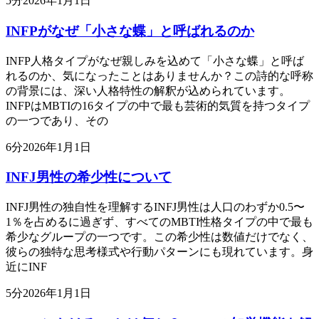
5
分
2026年1月1日
INFPがなぜ「小さな蝶」と呼ばれるのか
INFP人格タイプがなぜ親しみを込めて「小さな蝶」と呼ば
れるのか、気になったことはありませんか？この詩的な呼称
の背景には、深い人格特性の解釈が込められています。
INFPはMBTIの16タイプの中で最も芸術的気質を持つタイプ
の一つであり、その
6
分
2026年1月1日
INFJ男性の希少性について
INFJ男性の独自性を理解するINFJ男性は人口のわずか0.5〜
1％を占めるに過ぎず、すべてのMBTI性格タイプの中で最も
希少なグループの一つです。この希少性は数値だけでなく、
彼らの独特な思考様式や行動パターンにも現れています。身
近にINF
5
分
2026年1月1日