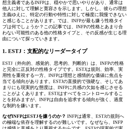
想主義者であるINFPは、穏やかで思いやりがあり、通常は
他人に対して理解と寛容さを示します。しかし、彼らの理想
主義ゆえに、特定の行動や特性に対して極度に我慢できない
と感じることがあります。では、INFPが最も嫌う性格タイ
プは何でしょうか？この記事では、INFPの性格とあまり合
わない可能性のある他の性格タイプと、その反感が生じる理
由について探っていきます。
1.
ESTJ：支配的なリーダータイプ
ESTJ（外向的、感覚的、思考的、判断的）は、INFPの性格
と完全に正反対の性格タイプです。ESTJは規則、効率、実
用性を重視する一方、INFPは理想と感情的な価値に焦点を
当てる傾向があります。ESTJの直接的で強硬な、そしてあ
まりにも現実的な態度は、INFPに共感の欠如を感じさせる
ことがよくあります。ESTJはすべてをコントロールするこ
とを好みますが、INFPは自由を追求する傾向が強く、過度
な制約を嫌います。
なぜINFPはESTJを嫌うのか？
INFPは通常、ESTJの規則へ
の極端な依存を理解するのが難しいです。なぜなら、INFP
は感情と直感をより重視するからです。ESTJの現実的で実