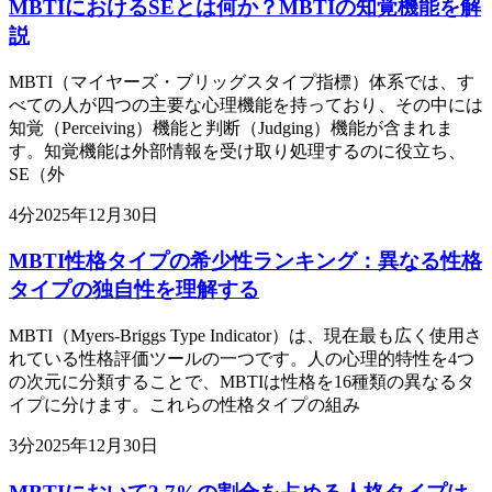
MBTIにおけるSEとは何か？MBTIの知覚機能を解
説
MBTI（マイヤーズ・ブリッグスタイプ指標）体系では、す
べての人が四つの主要な心理機能を持っており、その中には
知覚（Perceiving）機能と判断（Judging）機能が含まれま
す。知覚機能は外部情報を受け取り処理するのに役立ち、
SE（外
4
分
2025年12月30日
MBTI性格タイプの希少性ランキング：異なる性格
タイプの独自性を理解する
MBTI（Myers-Briggs Type Indicator）は、現在最も広く使用さ
れている性格評価ツールの一つです。人の心理的特性を4つ
の次元に分類することで、MBTIは性格を16種類の異なるタ
イプに分けます。これらの性格タイプの組み
3
分
2025年12月30日