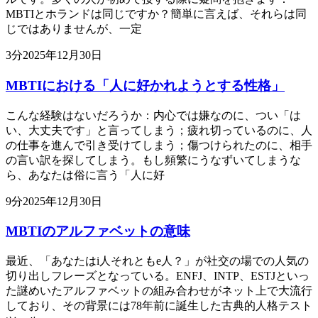
MBTIとホランドは同じですか？簡単に言えば、それらは同
じではありませんが、一定
3
分
2025年12月30日
MBTIにおける「人に好かれようとする性格」
こんな経験はないだろうか：内心では嫌なのに、つい「は
い、大丈夫です」と言ってしまう；疲れ切っているのに、人
の仕事を進んで引き受けてしまう；傷つけられたのに、相手
の言い訳を探してしまう。もし頻繁にうなずいてしまうな
ら、あなたは俗に言う「人に好
9
分
2025年12月30日
MBTIのアルファベットの意味
最近、「あなたはi人それともe人？」が社交の場での人気の
切り出しフレーズとなっている。ENFJ、INTP、ESTJといっ
た謎めいたアルファベットの組み合わせがネット上で大流行
しており、その背景には78年前に誕生した古典的人格テスト