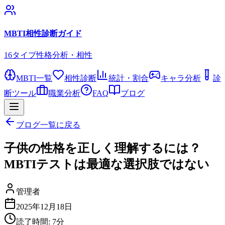
MBTI相性診断ガイド
16タイプ性格分析・相性
MBTI一覧
相性診断
統計・割合
キャラ分析
診
断ツール
職業分析
FAQ
ブログ
ブログ一覧に戻る
子供の性格を正しく理解するには？
MBTIテストは最適な選択肢ではない
管理者
2025年12月18日
読了時間:
7
分