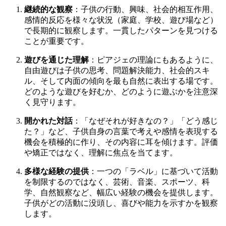
継続的な観察
：子供の行動、興味、社会的相互作用、
感情的反応を様々な状況（家庭、学校、遊び場など）
で長期的に観察します。一貫したパターンを見つける
ことが重要です。
遊びを通じた理解
：ピアジェの理論にもあるように、
自由遊びは子供の思考、問題解決能力、社会的スキ
ル、そして内面の傾向を最も自然に表出する場です。
どのような遊びを好むか、どのように遊ぶかを注意深
く見守ります。
開かれた対話
：「なぜそれが好きなの？」「どう感じ
た？」など、子供自身の言葉で考えや感情を表現する
機会を積極的に作り、その内容に耳を傾けます。評価
や矯正ではなく、理解に焦点を当てます。
多様な経験の提供
：一つの「ラベル」に基づいて活動
を制限するのではなく、芸術、音楽、スポーツ、科
学、自然観察など、幅広い経験の機会を提供します。
子供がどの活動に没頭し、喜びや能力を示すかを観察
します。