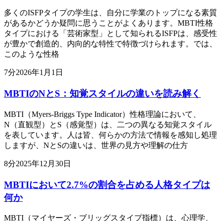
多くのISFPタイプの学生は、自分に学業のトップになる素質
があるかどうか疑問に思うことがよくあります。MBTI性格
タイプにおける「芸術家型」として知られるISFPは、感受性
が豊かで創造的、内向的な特性で特徴づけられます。では、
このような性格
7
分
2026年1月1日
MBTIのNとS：知覚スタイルの違いを読み解く
MBTI（Myers-Briggs Type Indicator）性格理論において、
N（直観型）とS（感覚型）は、二つの異なる知覚スタイル
を表しています。人は皆、何らかの方法で情報を感知し処理
しますが、NとSの違いは、世界の見方や理解の仕方
8
分
2025年12月30日
MBTIにおいて2.7%の割合を占める人格タイプは
何か
MBTI（マイヤーズ・ブリッグスタイプ指標）は、心理学、