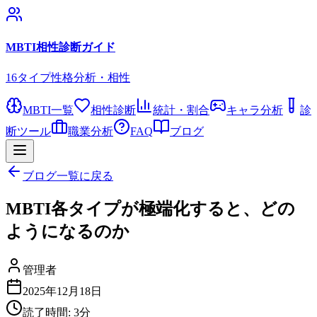
MBTI相性診断ガイド
16タイプ性格分析・相性
MBTI一覧
相性診断
統計・割合
キャラ分析
診
断ツール
職業分析
FAQ
ブログ
ブログ一覧に戻る
MBTI各タイプが極端化すると、どの
ようになるのか
管理者
2025年12月18日
読了時間:
3
分