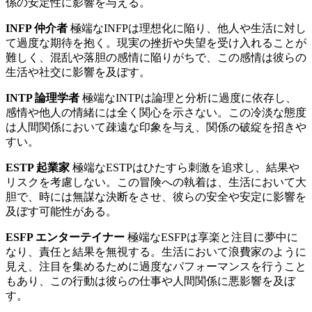
係の安定性に影響を与える。
INFP 仲介者
極端なINFPは理想化に陥り、他人や生活に対し
て過度な期待を抱く。現実の挫折や失望を受け入れることが
難しく、混乱や落胆の感情に陥りがちで、この感情は彼らの
生活や社交に影響を及ぼす。
INTP 論理学者
極端なINTPは論理と分析に過度に依存し、
感情や他人の情緒には全く関心を示さない。この冷淡な態度
は人間関係において疎遠な印象を与え、関係の破綻を招きや
すい。
ESTP 起業家
極端なESTPはひたすら刺激を追求し、結果や
リスクを考慮しない。この冒険への執着は、生活において大
胆で、時には無謀な決断をさせ、彼らの安全や安定に影響を
及ぼす可能性がある。
ESFP エンターテイナー
極端なESFPは享楽と注目に夢中に
なり、責任と結果を無視する。生活において浪費家のように
見え、注目を集めるために過度なパフォーマンスを行うこと
もあり、この行動は彼らの仕事や人間関係に悪影響を及ぼ
す。