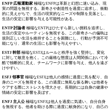
ENFP 広報運動家
極端なENFPは革新と幻想に迷い込み、現
実の問題を無視する。新奇さや創造性を過度に追求し、衝動
的に見えがちで、生活の現実的なニーズや制限を見落とし、
生活の安定に影響を与える可能性がある。
ENTP 討論者
極端なENTPはひたすら新しい挑戦を追求し、
生活の安定やルーティンを無視する。この新奇さへの偏執は
規則正しい生活を維持することを困難にし、行動が予測不可
能になり、通常の生活にも影響を与えやすい。
ESTJ 幹部
極端なESTJはルールと秩序を強く堅持し、変化
に対して敵意を抱く。この厳格な態度は人間関係において冷
酷で独断的に見え、チームワークに影響を与え、他人を遠ざ
けやすい。
ESFJ 領事官
極端なESFJは他人の感情に過度に気を配り、自
身のニーズを無視する。この過度に無私な振る舞いは他者を
ケアする際にストレスを増大させ、長期的には自身の健康や
情緒の安定に影響を及ぼす。
ENFJ 主人公
極端なENFJは他人を過度に気遣い、自分自身
を無視する。他者を助ける際に過度に献身的になり、自己の