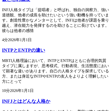
INFJ人格タイプは「提唱者」と呼ばれ、独自の洞察力、強い
道徳観、他者の成長を助けたいという強い動機を持っていま
す。創造性豊かなメンターとして、INFJは他者が課題を乗り
越え、潜在能力を発揮するのを助けることに長けています。
彼らは他者の感情
4
分
2026年1月1日
INTPとENTPの違い
MBTI人格理論において、INTPとENTPはともに合理的気質
タイプに属しますが、思考様式、行動表現、生活態度におい
て顕著な違いがあります。自己の人格タイプを探求している
方、または身近なINTPやENTPの友人をよりよく理解したい
方にとって
10
分
2026年1月1日
INFJとはどんな人格か