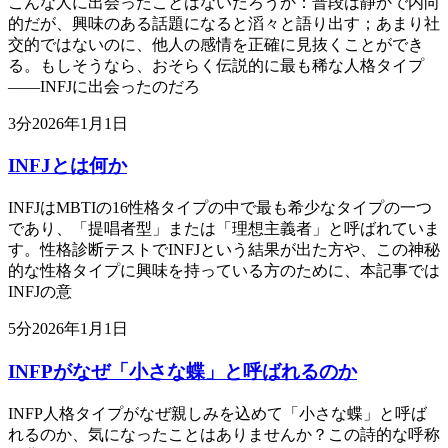
こんな人に出会ったことはないだろうか：普段は静かで内向
的だが、興味のある話題になると滔々と語り出す；あまり社
交的ではないのに、他人の感情を正確に見抜くことができ
る。もしそうなら、おそらく伝説的に最も稀な人格タイプ
——INFJに出会ったのだろ
3
分
2026年1月1日
INFJとは何か
INFJはMBTIの16性格タイプの中で最も希少なタイプの一つ
であり、「提唱者型」または「理想主義者」と呼ばれていま
す。性格診断テストでINFJという結果が出た方や、この神秘
的な性格タイプに興味を持っている方のために、本記事では
INFJの意
5
分
2026年1月1日
INFPがなぜ「小さな蝶」と呼ばれるのか
INFP人格タイプがなぜ親しみを込めて「小さな蝶」と呼ば
れるのか、気になったことはありませんか？この詩的な呼称