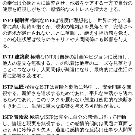
の奉仕は心身ともに疲弊させ、他者をケアする一方で自分の
健康を軽視しがちで、感情的なストレスを増大させる。
INFJ 提唱者
極端なINFJは過度に理想化し、世界に対して非
常に高い期待を抱くが、現実の複雑さを見落とす。完璧さへ
の追求が満たされないことに落胆し、絶えず挫折感を覚え、
この心理状態は彼らのキャリアや人間関係にも影響を与え
る。
INTJ 建築家
極端なINTJは自身の計画やビジョンに没頭し、
他人の意見を無視する。この執着は他者のニーズを見落とす
ことにつながり、人間関係が疎遠になり、最終的には生活の
質に影響を及ぼす。
ISTP 巨匠
極端なISTPは冒険と刺激に熱中し、安全問題を無
視する。新鮮さを追求するためであれ、平凡な生活から逃れ
るためであれ、このリスクを厭わない態度は衝動的な決断を
引き起こし、生活に重大な影響を与える可能性が高い。
ISFP 冒険家
極端なISFPは完全に自分の感情に従って行動
し、論理と現実を無視する。この感情的傾向は問題に直面し
たときに冷静さを欠き、過度に感情的な反応は仕事や人間関