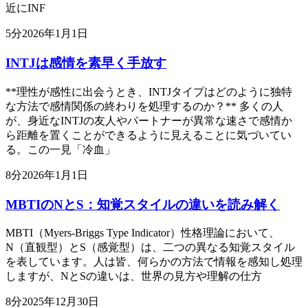
近にINF
5
分
2026年1月1日
INTJは感情を素早く手放す
**理性が感性に出会うとき、INTJタイプはどのように独特
な方法で感情関係の終わりを処理するのか？** 多くの人
が、身近なINTJの友人やパートナーが異常な速さで感情か
ら距離を置くことができるように見えることに気づいてい
る。この一見「冷血」
8
分
2026年1月1日
MBTIのNとS：知覚スタイルの違いを読み解く
MBTI（Myers-Briggs Type Indicator）性格理論において、
N（直観型）とS（感覚型）は、二つの異なる知覚スタイル
を表しています。人は皆、何らかの方法で情報を感知し処理
しますが、NとSの違いは、世界の見方や理解の仕方
8
分
2025年12月30日