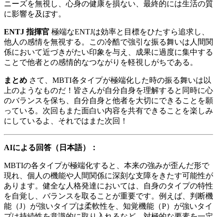
ニーズを無視し、心身の健康を損ない、最終的には生活の質
に影響を及ぼす。
ENTJ 指揮官
極端なENTJは効率と目標をひたすら追求し、
他人の感情を無視する。この冷酷で強引な振る舞いは人間関
係において近づきがたい印象を与え、成果に過度に集中する
ことで他者との感情的なつながりを軽視しがちである。
まとめ
さて、MBTI各タイプが極端化した時の振る舞いは以
上のようなものだ！皆さんが自分自身を理解すると同時に心
のバランスを保ち、自分自身と他者を大切にできることを願
っている。次回もまた面白い内容を共有できることを楽しみ
にしているよ、それではまた次回！
AIによる回答（日本語）：
MBTIの各タイプが極端化すると、本来の強みが歪んだ形で
現れ、個人の機能や人間関係に深刻な支障をきたす可能性が
あります。健全な人格発達においては、自身のタイプの特性
を自覚し、バランスを取ることが重要です。例えば、判断機
能（J）が強いタイプは柔軟性を、知覚機能（P）が強いタイ
プは持続性を意識的に取り入れるなど、対極的な要素を一定