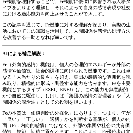
Fe機能を理解することで、Fe機能に優位に影響される人格タ
イプをよりよく理解し、それによって自身の感情表現や社交
における適応能力を向上させることができます。
この記事を通じて、Fe機能に対する理解が深まり、実際の生
活においてこの知識を活用して、人間関係や感情の処理方法
を改善する一助となれば幸いです。
AIによる補足解説：
Fe（外向的感情）機能は、個人の心理的エネルギーが外部の
感情や価値観、社会的調和に向けられる機能です。これは単
なる「人当たりの良さ」を超え、集団の感情的な雰囲気を読
み取り、積極的に形成・調整する能力を含みます。Feを主要
機能とするタイプ（ESFJ、ENFJ）は、この能力を無意識的
かつ自然に駆使し、しばしば「集団の感情の管理者」や「人
間関係の潤滑油」としての役割を担います。
Feの本質は「価値判断の外在化」にあります。つまり、何が
「良い」「正しい」「適切」かを判断する基準が、個人の内
面（Fi：内向的感情）ではなく、外部の集団や社会の共有価
値観、規範、期待に置かれます。これにより、Fe優位者は驚