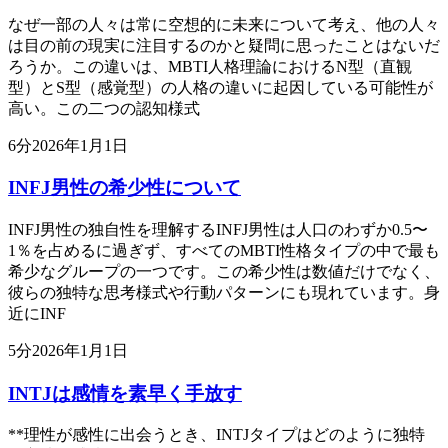
なぜ一部の人々は常に空想的に未来について考え、他の人々
は目の前の現実に注目するのかと疑問に思ったことはないだ
ろうか。この違いは、MBTI人格理論におけるN型（直観
型）とS型（感覚型）の人格の違いに起因している可能性が
高い。この二つの認知様式
6
分
2026年1月1日
INFJ男性の希少性について
INFJ男性の独自性を理解するINFJ男性は人口のわずか0.5〜
1％を占めるに過ぎず、すべてのMBTI性格タイプの中で最も
希少なグループの一つです。この希少性は数値だけでなく、
彼らの独特な思考様式や行動パターンにも現れています。身
近にINF
5
分
2026年1月1日
INTJは感情を素早く手放す
**理性が感性に出会うとき、INTJタイプはどのように独特