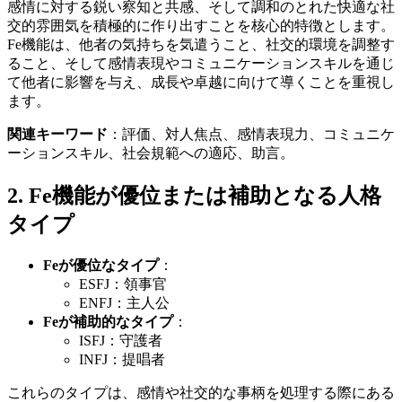
感情に対する鋭い察知と共感、そして調和のとれた快適な社
交的雰囲気を積極的に作り出すことを核心的特徴とします。
Fe機能は、他者の気持ちを気遣うこと、社交的環境を調整す
ること、そして感情表現やコミュニケーションスキルを通じ
て他者に影響を与え、成長や卓越に向けて導くことを重視し
ます。
関連キーワード
：評価、対人焦点、感情表現力、コミュニケ
ーションスキル、社会規範への適応、助言。
2. Fe機能が優位または補助となる人格
タイプ
Feが優位なタイプ
：
ESFJ：領事官
ENFJ：主人公
Feが補助的なタイプ
：
ISFJ：守護者
INFJ：提唱者
これらのタイプは、感情や社交的な事柄を処理する際にある