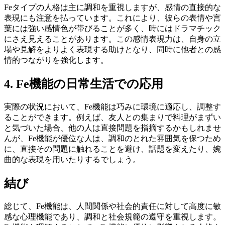
Feタイプの人格は主に調和を重視しますが、感情の直接的な
表現にも注意を払っています。これにより、彼らの表情や言
葉には強い感情色が帯びることが多く、時にはドラマチック
にさえ見えることがあります。この感情表現力は、自身の立
場や見解をよりよく表現する助けとなり、同時に他者との感
情的つながりを強化します。
4. Fe機能の日常生活での応用
実際の状況において、Fe機能は巧みに環境に適応し、調整す
ることができます。例えば、友人との集まりで料理がまずい
と気づいた場合、他の人は直接問題を指摘するかもしれませ
んが、Fe機能が優位な人は、調和のとれた雰囲気を保つため
に、直接その問題に触れることを避け、話題を変えたり、婉
曲的な表現を用いたりするでしょう。
結び
総じて、Fe機能は、人間関係や社会的責任に対して高度に敏
感な心理機能であり、調和と社会規範の遵守を重視します。