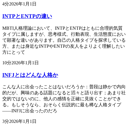
4
分
2026年1月1日
INTPとENTPの違い
MBTI人格理論において、INTPとENTPはともに合理的気質
タイプに属しますが、思考様式、行動表現、生活態度におい
て顕著な違いがあります。自己の人格タイプを探求している
方、または身近なINTPやENTPの友人をよりよく理解したい
方にとって
10
分
2026年1月1日
INFJとはどんな人格か
こんな人に出会ったことはないだろうか：普段は静かで内向
的だが、興味のある話題になると滔々と語り出す；あまり社
交的ではないのに、他人の感情を正確に見抜くことができ
る。もしそうなら、おそらく伝説的に最も稀な人格タイプ
——INFJに出会ったのだろ
3
分
2026年1月1日