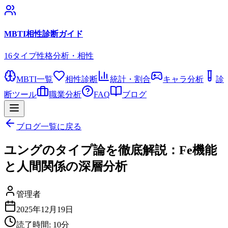
MBTI相性診断ガイド
16タイプ性格分析・相性
MBTI一覧
相性診断
統計・割合
キャラ分析
診
断ツール
職業分析
FAQ
ブログ
ブログ一覧に戻る
ユングのタイプ論を徹底解説：Fe機能
と人間関係の深層分析
管理者
2025年12月19日
読了時間:
10
分