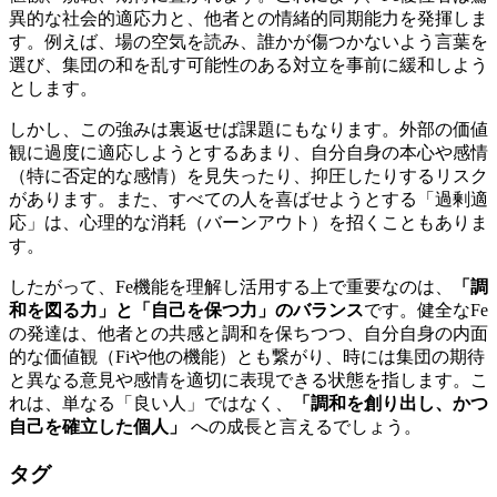
異的な社会的適応力と、他者との情緒的同期能力を発揮しま
す。例えば、場の空気を読み、誰かが傷つかないよう言葉を
選び、集団の和を乱す可能性のある対立を事前に緩和しよう
とします。
しかし、この強みは裏返せば課題にもなります。外部の価値
観に過度に適応しようとするあまり、自分自身の本心や感情
（特に否定的な感情）を見失ったり、抑圧したりするリスク
があります。また、すべての人を喜ばせようとする「過剰適
応」は、心理的な消耗（バーンアウト）を招くこともありま
す。
したがって、Fe機能を理解し活用する上で重要なのは、
「調
和を図る力」と「自己を保つ力」のバランス
です。健全なFe
の発達は、他者との共感と調和を保ちつつ、自分自身の内面
的な価値観（Fiや他の機能）とも繋がり、時には集団の期待
と異なる意見や感情を適切に表現できる状態を指します。こ
れは、単なる「良い人」ではなく、
「調和を創り出し、かつ
自己を確立した個人」
への成長と言えるでしょう。
タグ