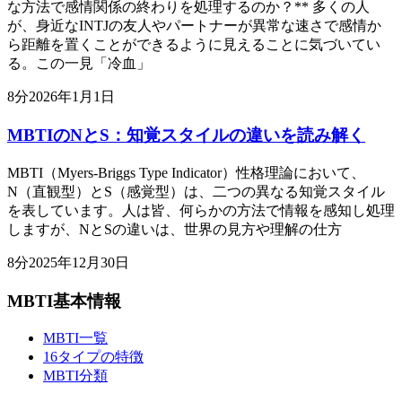
な方法で感情関係の終わりを処理するのか？** 多くの人
が、身近なINTJの友人やパートナーが異常な速さで感情か
ら距離を置くことができるように見えることに気づいてい
る。この一見「冷血」
8
分
2026年1月1日
MBTIのNとS：知覚スタイルの違いを読み解く
MBTI（Myers-Briggs Type Indicator）性格理論において、
N（直観型）とS（感覚型）は、二つの異なる知覚スタイル
を表しています。人は皆、何らかの方法で情報を感知し処理
しますが、NとSの違いは、世界の見方や理解の仕方
8
分
2025年12月30日
MBTI基本情報
MBTI一覧
16タイプの特徴
MBTI分類