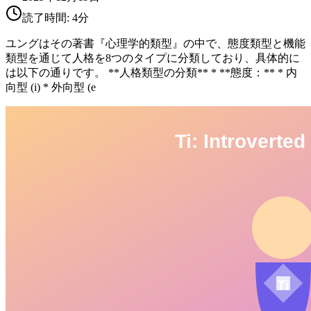
読了時間:
4
分
ユングはその著書『心理学的類型』の中で、態度類型と機能
類型を通じて人格を8つのタイプに分類しており、具体的に
は以下の通りです。 **人格類型の分類** * **態度：** * 内
向型 (i) * 外向型 (e