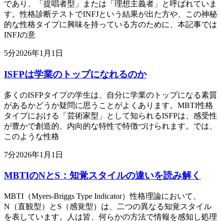
であり、「提唱者型」または「理想主義者」と呼ばれていま
す。性格診断テストでINFJという結果が出た方や、この神秘
的な性格タイプに興味を持っている方のために、本記事では
INFJの意
5
分
2026年1月1日
ISFPは学業のトップになれるのか
多くのISFPタイプの学生は、自分に学業のトップになる素質
があるかどうか疑問に思うことがよくあります。MBTI性格
タイプにおける「芸術家型」として知られるISFPは、感受性
が豊かで創造的、内向的な特性で特徴づけられます。では、
このような性格
7
分
2026年1月1日
MBTIのNとS：知覚スタイルの違いを読み解く
MBTI（Myers-Briggs Type Indicator）性格理論において、
N（直観型）とS（感覚型）は、二つの異なる知覚スタイル
を表しています。人は皆、何らかの方法で情報を感知し処理