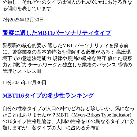
分類し、それぞれのタイプは個人の4つの次元における異な
る傾向を表しています
7
分
2025年12月30日
警察に適したMBTIパーソナリティタイプ
警察職の核心的要求 適したMBTIパーソナリティを探る前
に、警察業務の基本的特徴を理解する必要がある： 高圧環
境下での意思決定能力 規律や規則の厳格な遵守 優れた観察
力と判断力 チームワークと独立した業務のバランス 感情の
管理とストレス耐
11
分
2025年12月30日
MBTI16タイプの希少性ランキング
自分の性格タイプが人口の中でどれほど珍しいか、気になっ
たことはありませんか？MBTI（Myers-Briggs Type Indicator）
の16タイプ性格理論は、人間の性格を16の異なるタイプに分
類しますが、各タイプの人口に占める分布割