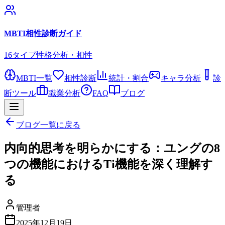
MBTI相性診断ガイド
16タイプ性格分析・相性
MBTI一覧
相性診断
統計・割合
キャラ分析
診
断ツール
職業分析
FAQ
ブログ
ブログ一覧に戻る
内向的思考を明らかにする：ユングの8
つの機能におけるTi機能を深く理解す
る
管理者
2025年12月19日