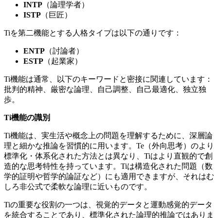
INTP
（論理学者）
ISTP
（巨匠）
Tiを第二機能とする人格タイプは以下の通りです：
ENTP
（討論者）
ESTP
（起業家）
Ti機能は通常、以下のキーワードと密接に関連しています：
批判的精神、厳密な論理、自己調整、自己最適化、独立独
歩。
Ti機能の識別
Ti機能は、実生活や概念上の問題を理解するために、深層論
理と細かな推論を習慣的に用います。Te（外向思考）のより
標準化・体系化された方法とは異なり、Tiはより直観的で創
造的な思考特性を持っています。Tiは構造化された問題（数
学的証明や哲学的論証など）にも適用できますが、それはむ
しろ非公式で柔軟な論理に近いものです。
Tiの重要な役割の一つは、視覚的データと運動感覚的データ
を統合することであり、標準化された論理的推論ではありま