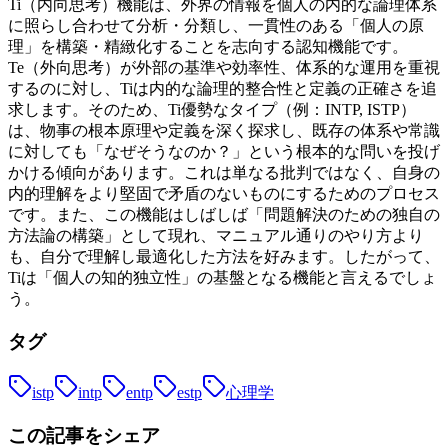
Ti（内向思考）機能は、外界の情報を個人の内的な論理体系
に照らし合わせて分析・分類し、一貫性のある「個人の原
理」を構築・精緻化することを志向する認知機能です。
Te（外向思考）が外部の基準や効率性、体系的な運用を重視
するのに対し、Tiは内的な論理的整合性と定義の正確さを追
求します。そのため、Ti優勢なタイプ（例：INTP, ISTP）
は、物事の根本原理や定義を深く探求し、既存の体系や常識
に対しても「なぜそうなのか？」という根本的な問いを投げ
かける傾向があります。これは単なる批判ではなく、自身の
内的理解をより堅固で矛盾のないものにするためのプロセス
です。また、この機能はしばしば「問題解決のための独自の
方法論の構築」として現れ、マニュアル通りのやり方より
も、自分で理解し最適化した方法を好みます。したがって、
Tiは「個人の知的独立性」の基盤となる機能と言えるでしょ
う。
タグ
istp
intp
entp
estp
心理学
この記事をシェア