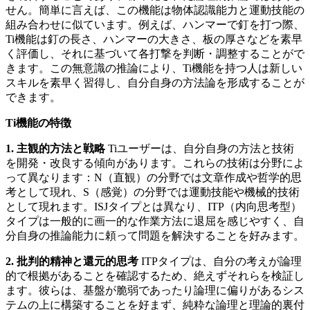
せん。簡単に言えば、この機能は物体認識能力と運動技能の
組み合わせに似ています。例えば、ハンマーで釘を打つ際、
Ti機能は釘の長さ、ハンマーの大きさ、板の厚さなどを素早
く評価し、それに基づいて各打撃を判断・調整することがで
きます。この無意識の推論により、Ti機能を持つ人は新しい
スキルを素早く習得し、自分自身の方法論を形成することが
できます。
Ti機能の特徴
1. 主観的方法と戦略
Tiユーザーは、自分自身の方法と技術
を開発・改良する傾向があります。これらの技術は分野によ
って異なります：N（直観）の分野では文章作成や哲学的思
考として現れ、S（感覚）の分野では運動技能や機械的技術
として現れます。ISJタイプとは異なり、ITP（内向思考型）
タイプは一般的に画一的な作業方法に退屈を感じやすく、自
分自身の推論能力に頼って問題を解決することを好みます。
2. 批判的精神と還元的思考
ITPタイプは、自分の考えが論理
的で根拠があることを確認するため、絶えずそれらを検証し
ます。彼らは、基盤が脆弱であったり論理に偏りがあるシス
テムの上に構築することを好まず、純粋な論理と理論的裏付