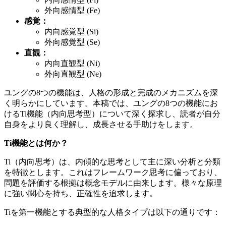
外向感情型 (Fe)
感覚：
内向感覚型 (Si)
外向感覚型 (Se)
直観：
内向直観型 (Ni)
外向直観型 (Ne)
ユングの8つの機能は、人格の形成と完成のメカニズムを深
く明らかにしています。本稿では、ユングの8つの機能にお
けるTi機能（内向思考型）について深く探求し、読者が自分
自身をより良く理解し、成長させる手助けをします。
Ti機能とは何か？
Ti（内向思考）は、内傾的な思考として主に深い分析と分類
を特徴とします。これはフレームワーク思考に偏っており、
問題を評価する根拠は概念モデルに由来します。様々な原理
に強い関心を持ち、正確性を追求します。
Tiを第一機能とする典型的な人格タイプは以下の通りです：