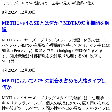
しますが、NとSの違いは、世界の見方や理解の仕方
8
分
2025年12月30日
MBTIにおけるSEとは何か？MBTIの知覚機能を解
説
MBTI（マイヤーズ・ブリッグスタイプ指標）体系では、す
べての人が四つの主要な心理機能を持っており、その中には
知覚（Perceiving）機能と判断（Judging）機能が含まれま
す。知覚機能は外部情報を受け取り処理するのに役立ち、
SE（外
4
分
2025年12月30日
MBTIにおいて2.7%の割合を占める人格タイプは
何か
MBTI（マイヤーズ・ブリッグスタイプ指標）は、心理学、
キャリアプランニング、個人の成長において広く用いられる
性格診断ツールです。人間の性格を16の異なる人格タイプに