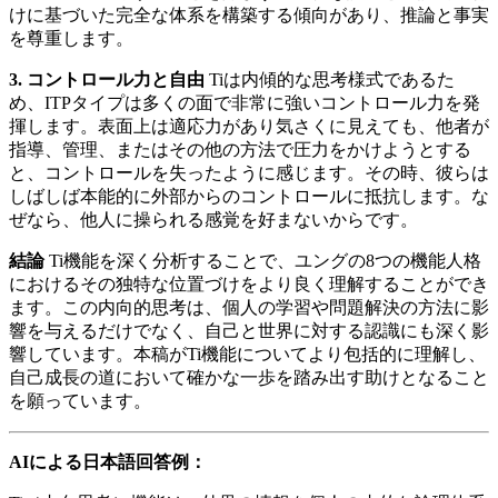
けに基づいた完全な体系を構築する傾向があり、推論と事実
を尊重します。
3. コントロール力と自由
Tiは内傾的な思考様式であるた
め、ITPタイプは多くの面で非常に強いコントロール力を発
揮します。表面上は適応力があり気さくに見えても、他者が
指導、管理、またはその他の方法で圧力をかけようとする
と、コントロールを失ったように感じます。その時、彼らは
しばしば本能的に外部からのコントロールに抵抗します。な
ぜなら、他人に操られる感覚を好まないからです。
結論
Ti機能を深く分析することで、ユングの8つの機能人格
におけるその独特な位置づけをより良く理解することができ
ます。この内向的思考は、個人の学習や問題解決の方法に影
響を与えるだけでなく、自己と世界に対する認識にも深く影
響しています。本稿がTi機能についてより包括的に理解し、
自己成長の道において確かな一歩を踏み出す助けとなること
を願っています。
AIによる日本語回答例：