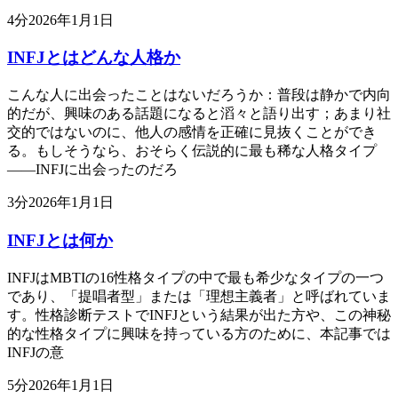
4
分
2026年1月1日
INFJとはどんな人格か
こんな人に出会ったことはないだろうか：普段は静かで内向
的だが、興味のある話題になると滔々と語り出す；あまり社
交的ではないのに、他人の感情を正確に見抜くことができ
る。もしそうなら、おそらく伝説的に最も稀な人格タイプ
——INFJに出会ったのだろ
3
分
2026年1月1日
INFJとは何か
INFJはMBTIの16性格タイプの中で最も希少なタイプの一つ
であり、「提唱者型」または「理想主義者」と呼ばれていま
す。性格診断テストでINFJという結果が出た方や、この神秘
的な性格タイプに興味を持っている方のために、本記事では
INFJの意
5
分
2026年1月1日