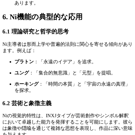
あります。
6. Ni機能の典型的な応用
6.1 理論研究と哲学的思考
Ni主導者は形而上学や普遍的法則に関心を寄せる傾向があり
ます。例えば：
プラトン
：「永遠のイデア」を追求。
ユング
：「集合的無意識」と「元型」を提唱。
ホーキング
：「時間の本質」と「宇宙の永遠の真理」
を探求。
6.2 芸術と象徴主義
Niの視覚的特性は、INXJタイプが芸術創作やシンボル解釈
において卓越した能力を発揮することを可能にします。彼ら
は象徴や隠喩を通じて複雑な思想を表現し、作品に深い意味
を与えます。