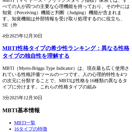
MBTI（マイヤーズ・ブリッグスタイプ指標）体系では、す
べての人が四つの主要な心理機能を持っており、その中には
知覚（Perceiving）機能と判断（Judging）機能が含まれま
す。知覚機能は外部情報を受け取り処理するのに役立ち、
SE（外
4
分
2025年12月30日
MBTI性格タイプの希少性ランキング：異なる性格
タイプの独自性を理解する
MBTI（Myers-Briggs Type Indicator）は、現在最も広く使用さ
れている性格評価ツールの一つです。人の心理的特性を4つ
の次元に分類することで、MBTIは性格を16種類の異なるタ
イプに分けます。これらの性格タイプの組み
3
分
2025年12月30日
MBTI基本情報
MBTI一覧
16タイプの特徴