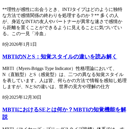
**理性が感性に出会うとき、INTJタイプはどのように独特
な方法で感情関係の終わりを処理するのか？** 多くの人
が、身近なINTJの友人やパートナーが異常な速さで感情か
ら距離を置くことができるように見えることに気づいてい
る。この一見「冷血」
8
分
2026年1月1日
MBTIのNとS：知覚スタイルの違いを読み解く
MBTI（Myers-Briggs Type Indicator）性格理論において、
N（直観型）とS（感覚型）は、二つの異なる知覚スタイル
を表しています。人は皆、何らかの方法で情報を感知し処理
しますが、NとSの違いは、世界の見方や理解の仕方
8
分
2025年12月30日
MBTIにおけるSEとは何か？MBTIの知覚機能を解
説