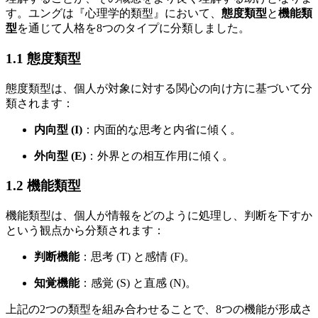
す。ユングは『心理学的類型』において、
態度類型
と
機能類
型
を通じて人格を8つのタイプに分類しました。
1.1 態度類型
態度類型は、個人が対象に対する関心の向け方に基づいて分
類されます：
内向型 (I)
：内面的な思考と内省に傾く。
外向型 (E)
：外界との相互作用に傾く。
1.2 機能類型
機能類型は、個人が情報をどのように処理し、判断を下すか
という観点から分類されます：
判断機能
：思考 (T) と感情 (F)。
知覚機能
：感覚 (S) と直感 (N)。
上記の2つの類型を組み合わせることで、8つの機能が形成さ