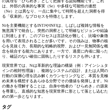
の真理を「ひらめき」として把握する認知機能です。これ
は、外部の具体的な事実（Se）や多様な可能性の連想
（Ne）とは異なり、一点に集中して時間を超えた洞察を得
る「収束的」なプロセスを特徴とします。
Niを主要機能とするINTJやINFJは、しばしば複雑な情報を
無意識下で統合し、突然の洞察として明確なビジョンや結論
に到達します。このプロセスは言語化が難しく、比喩や象徴
を用いて表現されることが多いです。その強みは、物事の核
心を見抜く力、長期的な戦略的視野、および一見無関係な概
念を統合する能力にあります。一方で、過度に内省に陥った
り、確証のない確信に固執したりするリスクも伴います。
現実世界では、Niは革新的な理論の構築（例：アインシュタ
インの相対性理論）、複雑なシステムの設計、または人間の
行動の深層心理を読み解くカウンセリングなど、本質を見極
め未来を構想するあらゆる分野でその価値を発揮します。Ni
の働きを理解することは、自身や他者の「ひらめき」の源泉
を尊重し、直感的な知恵を現実世界に形として落とし込むた
めの第一歩となります。
タグ