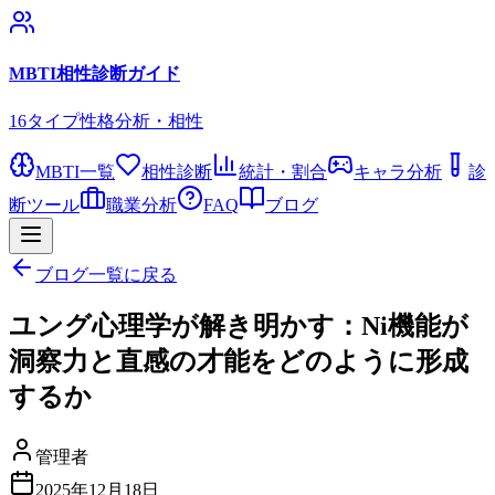
MBTI相性診断ガイド
16タイプ性格分析・相性
MBTI一覧
相性診断
統計・割合
キャラ分析
診
断ツール
職業分析
FAQ
ブログ
ブログ一覧に戻る
ユング心理学が解き明かす：Ni機能が
洞察力と直感の才能をどのように形成
するか
管理者
2025年12月18日