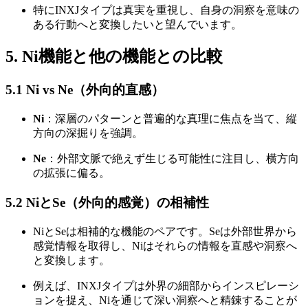
特にINXJタイプは真実を重視し、自身の洞察を意味の
ある行動へと変換したいと望んでいます。
5. Ni機能と他の機能との比較
5.1 Ni vs Ne（外向的直感）
Ni
：深層のパターンと普遍的な真理に焦点を当て、縦
方向の深掘りを強調。
Ne
：外部文脈で絶えず生じる可能性に注目し、横方向
の拡張に偏る。
5.2 NiとSe（外向的感覚）の相補性
NiとSeは相補的な機能のペアです。Seは外部世界から
感覚情報を取得し、Niはそれらの情報を直感や洞察へ
と変換します。
例えば、INXJタイプは外界の細部からインスピレーシ
ョンを捉え、Niを通じて深い洞察へと精錬することが