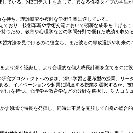
している。MBTIテストを通じて、異なる性格タイプの学生
力を持ち、理論研究や複雑な学術作業に適している。
えており、技術革新や学術交流において顕著な成果を上げるこ
を持つため、教育や心理学などの学問分野で優れた成績を収め
学習方法を見つけるのに役立ち、また彼らの専攻選択や将来の
己をより深く認識し、より合理的な個人成長計画を立てるのに役
学研究プロジェクトへの参加、深い学習と思考型の授業、リー
ある。イノベーションや起業に関連する授業を選択するか、技
ン能力を持つ。心理学や教育学などの分野を選択し、対人コミ
活かす領域で特長を発揮し、同時に不足を克服して自身の総合