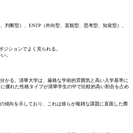
型、判断型）、ENTP（外向型、直観型、思考型、知覚型）、
。
ポジションでよく見られる。
多い。
が分かる。清華大学は、厳格な学術的雰囲気と高い入学基準に
能力に優れた性格タイプが清華学生の中で比較的高い割合を占め
J)の傾向を示しており、これは彼らが複雑な課題に直面した際