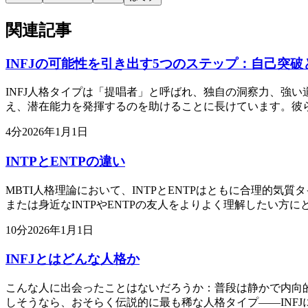
関連記事
INFJの可能性を引き出す5つのステップ：自己突破
INFJ人格タイプは「提唱者」と呼ばれ、独自の洞察力、強
え、潜在能力を発揮するのを助けることに長けています。彼
4
分
2026年1月1日
INTPとENTPの違い
MBTI人格理論において、INTPとENTPはともに合理的
または身近なINTPやENTPの友人をよりよく理解したい方に
10
分
2026年1月1日
INFJとはどんな人格か
こんな人に出会ったことはないだろうか：普段は静かで内向
しそうなら、おそらく伝説的に最も稀な人格タイプ——INFJ