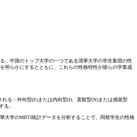
いる。中国のトップ大学の一つである清華大学の学生集団の性
布を明らかにするとともに、これらの性格特性が彼らの学業成
：外向型(E)または内向型(I)、直観型(N)または感覚型
類する。
華大学のMBTI統計データを分析することで、同校学生の性格