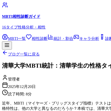
MBTI相性診断ガイド
16タイプ性格分析・相性
MBTI一覧
相性診断
統計・割合
キャラ分析
診
ブログ一覧に戻る
清華大学MBTI統計：清華学生の性格タ
管理者
2025年12月20日
読了時間:
8
分
近年、MBTI（マイヤーズ・ブリッグスタイプ指標）テスト
格特性は、他の大学と異なるのだろうか？本稿では、清華大学