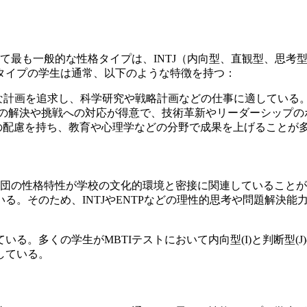
て最も一般的な性格タイプは、INTJ（内向型、直観型、思考
のタイプの学生は通常、以下のような特徴を持つ：
な計画を追求し、科学研究や戦略計画などの仕事に適している
の解決や挑戦への対応が得意で、技術革新やリーダーシップの
の配慮を持ち、教育や心理学などの分野で成果を上げることが
集団の性格特性が学校の文化的環境と密接に関連していること
る。そのため、INTJやENTPなどの理性的思考や問題解決
る。多くの学生がMBTIテストにおいて内向型(I)と判断型(
している。