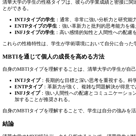
清華大学の学生の性格タイプは、彼らの学業成績と密接に関連
とができる。
INTJタイプの学生
：通常、非常に強い分析力と研究能
ENTPタイプの学生
：強い革新力と批判的思考能力を備
INFJタイプの学生
：高い感情的知性と人間性への配慮
これらの性格特性は、学生が学術環境において自分に合った
MBTIを通じて個人の成長を高める方法
自身のMBTIタイプを理解することは、清華大学の学生が自
INTJタイプ
：長期的な目標と深い思考を重視する。科
ENTPタイプ
：革新力が強く、複雑な問題解決が得意で
INFJタイプ
：強い人間性への配慮とコミュニケーショ
加することが推奨される。
自身のMBTIタイプを理解することで、学生は自分の強みを
結論