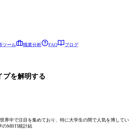
断ツール
職業分析
FAQ
ブログ
イプを解明する
は世界中で注目を集めており、特に大学生の間で人気を博して
のMBTI統計結