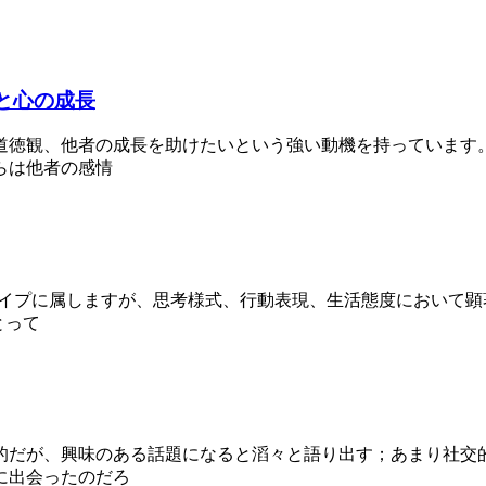
と心の成長
い道徳観、他者の成長を助けたいという強い動機を持っています。
らは他者の感情
気質タイプに属しますが、思考様式、行動表現、生活態度におい
とって
的だが、興味のある話題になると滔々と語り出す；あまり社交
に出会ったのだろ