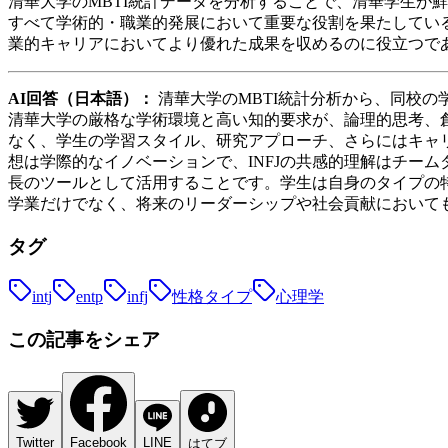
清華大学のMBTI統計データを分析することで、清華学生が鮮
すべて学術的・職業的発展において重要な役割を果たしてい
業的キャリアにおいてより優れた成果を収めるのに役立つで
AI回答（日本語）：
清華大学のMBTI統計分析から、同校の学
清華大学の厳格な学術環境と高い知的要求が、論理的思考、
なく、学生の学習スタイル、研究アプローチ、さらにはキャリ
想は学際的なイノベーションで、INFJの共感的理解はチー
長のツールとして活用することです。学生は自身のタイプの
学業だけでなく、将来のリーダーシップや社会貢献において
タグ
intj
entp
infj
性格タイプ
心理学
この記事をシェア
Twitter
Facebook
LINE
はてブ