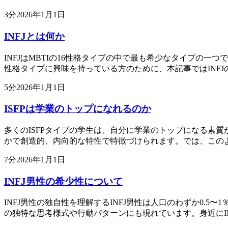
3
分
2026年1月1日
INFJとは何か
INFJはMBTIの16性格タイプの中で最も希少なタイプの
性格タイプに興味を持っている方のために、本記事ではINFJ
5
分
2026年1月1日
ISFPは学業のトップになれるのか
多くのISFPタイプの学生は、自分に学業のトップになる素質
かで創造的、内向的な特性で特徴づけられます。では、この
7
分
2026年1月1日
INFJ男性の希少性について
INFJ男性の独自性を理解するINFJ男性は人口のわずか0.
の独特な思考様式や行動パターンにも現れています。身近にI