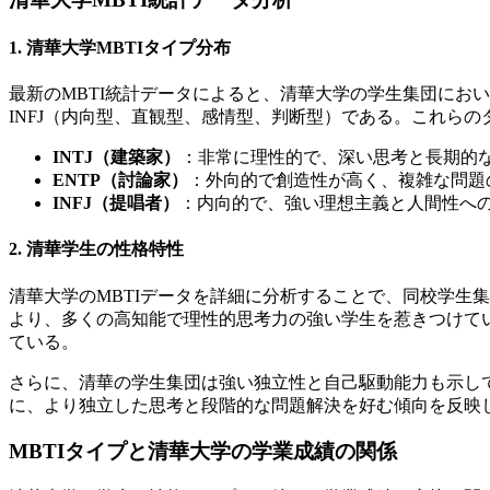
1. 清華大学MBTIタイプ分布
最新のMBTI統計データによると、清華大学の学生集団におい
INFJ（内向型、直観型、感情型、判断型）である。これら
INTJ（建築家）
：非常に理性的で、深い思考と長期的
ENTP（討論家）
：外向的で創造性が高く、複雑な問題
INFJ（提唱者）
：内向的で、強い理想主義と人間性へ
2. 清華学生の性格特性
清華大学のMBTIデータを詳細に分析することで、同校学生
より、多くの高知能で理性的思考力の強い学生を惹きつけてい
ている。
さらに、清華の学生集団は強い独立性と自己駆動能力も示してい
に、より独立した思考と段階的な問題解決を好む傾向を反映
MBTIタイプと清華大学の学業成績の関係