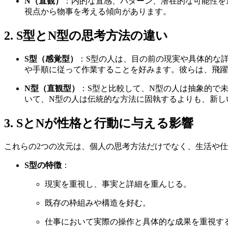
N（直観）
：内的な直感、パターン、潜在的な可能性を
視点から物事を考える傾向があります。
2. S型とN型の思考方法の違い
S型（感覚型）
：S型の人は、目の前の現実や具体的な
や手順に従って作業することを好みます。彼らは、飛躍
N型（直観型）
：S型と比較して、N型の人は抽象的で
いて、N型の人は伝統的な方法に固執するよりも、新し
3. SとNが性格と行動に与える影響
これらの2つの次元は、個人の思考方法だけでなく、生活や
S型の特徴
：
現実を重視し、事実と詳細を重んじる。
既存の枠組みや構造を好む。
仕事において実際の操作と具体的な成果を重視す