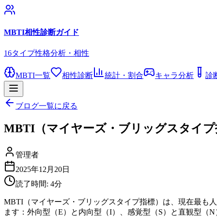
MBTI相性診断ガイド
16タイプ性格分析・相性
MBTI一覧
相性診断
統計・割合
キャラ分析
診
ブログ一覧に戻る
MBTI（マイヤーズ・ブリッグスタイ
管理者
2025年12月20日
読了時間:
4
分
MBTI（マイヤーズ・ブリッグスタイプ指標）は、現在最も
ます：外向型（E）と内向型（I）、感覚型（S）と直観型（