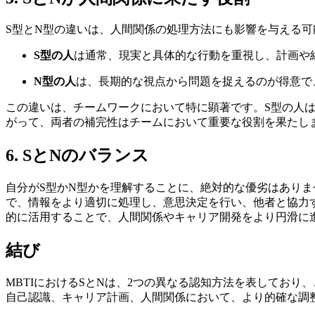
S型とN型の違いは、人間関係の処理方法にも影響を与える可
S型の人
は通常、現実と具体的な行動を重視し、計画や
N型の人
は、長期的な視点から問題を捉えるのが得意で
この違いは、チームワークにおいて特に顕著です。S型の人
がって、両者の補完性はチームにおいて重要な役割を果たし
6. SとNのバランス
自分がS型かN型かを理解することに、絶対的な優劣はあり
で、情報をより適切に処理し、意思決定を行い、他者と協力
的に活用することで、人間関係やキャリア開発をより円滑に
結び
MBTIにおけるSとNは、2つの異なる認知方法を表してお
自己認識、キャリア計画、人間関係において、より的確な調