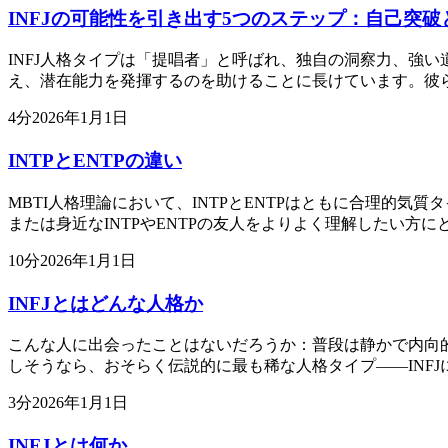
INFJの可能性を引き出す5つのステップ：自己突破
INFJ人格タイプは「提唱者」と呼ばれ、独自の洞察力、強
え、潜在能力を発揮するのを助けることに長けています。彼
4
分
2026年1月1日
INTPとENTPの違い
MBTI人格理論において、INTPとENTPはともに合理的
または身近なINTPやENTPの友人をよりよく理解したい方に
10
分
2026年1月1日
INFJとはどんな人格か
こんな人に出会ったことはないだろうか：普段は静かで内向
しそうなら、おそらく伝説的に最も稀な人格タイプ——INFJ
3
分
2026年1月1日
INFJとは何か