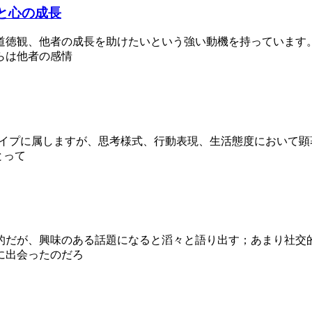
と心の成長
い道徳観、他者の成長を助けたいという強い動機を持っています。
らは他者の感情
気質タイプに属しますが、思考様式、行動表現、生活態度におい
とって
的だが、興味のある話題になると滔々と語り出す；あまり社交
に出会ったのだろ