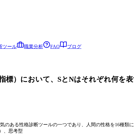
断ツール
職業分析
FAQ
ブログ
プ指標）において、SとNはそれぞれ何を
人気のある性格診断ツールの一つであり、人間の性格を16種類
N）、思考型