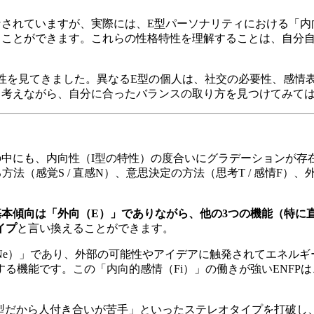
なされていますが、実際には、E型パーソナリティにおける「内
ることができます。これらの性格特性を理解することは、自分
面性を見てきました。異なるE型の個人は、社交の必要性、感情
く考えながら、自分に合ったバランスの取り方を見つけてみて
中にも、内向性（I型の特性）の度合いにグラデーションが存在
法（感覚S / 直感N）、意思決定の方法（思考T / 感情F）、
本傾向は「外向（E）」でありながら、他の3つの機能（特に
イプ
と言い換えることができます。
（Ne）」であり、外部の可能性やアイデアに触発されてエネルギ
る機能です。この「内向的感情（Fi）」の働きが強いENFP
。
I型だから人付き合いが苦手」といったステレオタイプを打破し