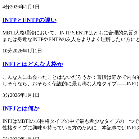
4
分
2026年1月1日
INTPとENTPの違い
MBTI人格理論において、INTPとENTPはともに合理的
または身近なINTPやENTPの友人をよりよく理解したい方に
10
分
2026年1月1日
INFJとはどんな人格か
こんな人に出会ったことはないだろうか：普段は静かで内向
しそうなら、おそらく伝説的に最も稀な人格タイプ——INFJ
3
分
2026年1月1日
INFJとは何か
INFJはMBTIの16性格タイプの中で最も希少なタイプの
性格タイプに興味を持っている方のために、本記事ではINFJ