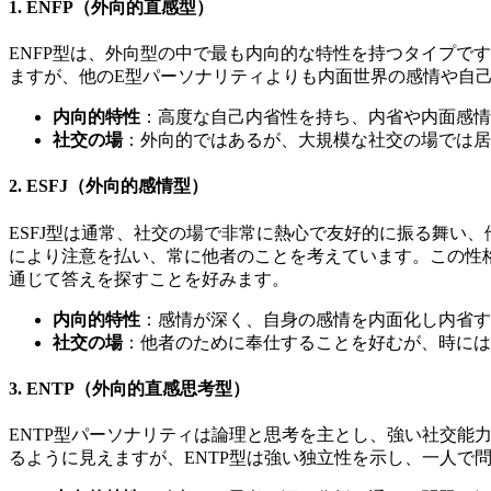
1. ENFP（外向的直感型）
ENFP型は、外向型の中で最も内向的な特性を持つタイプで
ますが、他のE型パーソナリティよりも内面世界の感情や自
内向的特性
：高度な自己内省性を持ち、内省や内面感情
社交の場
：外向的ではあるが、大規模な社交の場では居
2. ESFJ（外向的感情型）
ESFJ型は通常、社交の場で非常に熱心で友好的に振る舞い
により注意を払い、常に他者のことを考えています。この性
通じて答えを探すことを好みます。
内向的特性
：感情が深く、自身の感情を内面化し内省す
社交の場
：他者のために奉仕することを好むが、時には
3. ENTP（外向的直感思考型）
ENTP型パーソナリティは論理と思考を主とし、強い社交能
るように見えますが、ENTP型は強い独立性を示し、一人で