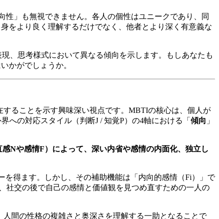
向性」も無視できません。各人の個性はユニークであり、同
自身をより良く理解するだけでなく、他者とより深く有意義な
表現、思考様式において異なる傾向を示します。もしあなたも
はいかがでしょうか。
することを示す興味深い視点です。MBTIの核心は、個人が
外界への対応スタイル（判断J / 知覚P）の4軸における「
傾向
」
直感Nや感情F）によって、深い内省や感情の内面化、独立し
ーを得ます。しかし、その補助機能は「内向的感情（Fi）」で
は、社交の後で自己の感情と価値観を見つめ直すための一人の
、人間の性格の複雑さと奥深さを理解する一助となることで