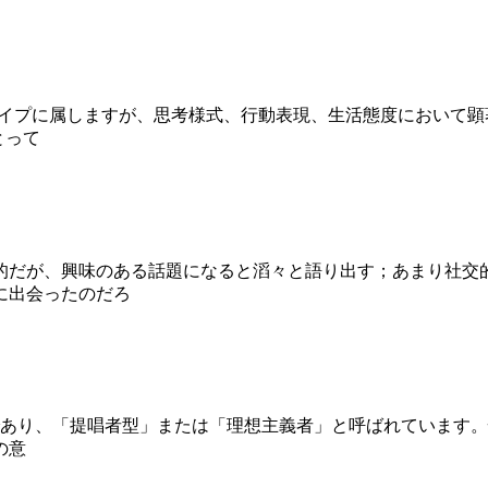
気質タイプに属しますが、思考様式、行動表現、生活態度におい
とって
的だが、興味のある話題になると滔々と語り出す；あまり社交
に出会ったのだろ
一つであり、「提唱者型」または「理想主義者」と呼ばれています
の意