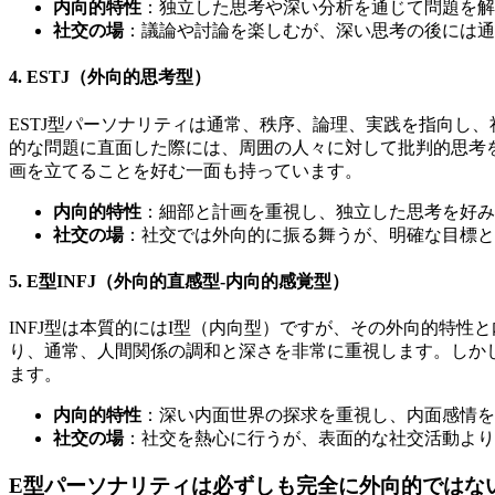
内向的特性
：独立した思考や深い分析を通じて問題を解
社交の場
：議論や討論を楽しむが、深い思考の後には通
4. ESTJ（外向的思考型）
ESTJ型パーソナリティは通常、秩序、論理、実践を指向し
的な問題に直面した際には、周囲の人々に対して批判的思考
画を立てることを好む一面も持っています。
内向的特性
：細部と計画を重視し、独立した思考を好み
社交の場
：社交では外向的に振る舞うが、明確な目標と
5. E型INFJ（外向的直感型-内向的感覚型）
INFJ型は本質的にはI型（内向型）ですが、その外向的特性
り、通常、人間関係の調和と深さを非常に重視します。しかし
ます。
内向的特性
：深い内面世界の探求を重視し、内面感情を
社交の場
：社交を熱心に行うが、表面的な社交活動より
E型パーソナリティは必ずしも完全に外向的ではな