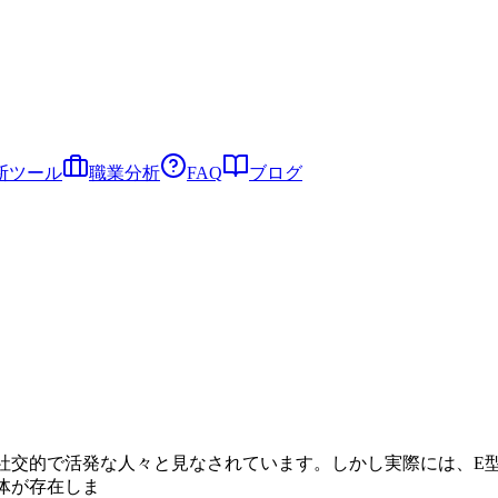
断ツール
職業分析
FAQ
ブログ
、社交的で活発な人々と見なされています。しかし実際には、E
体が存在しま