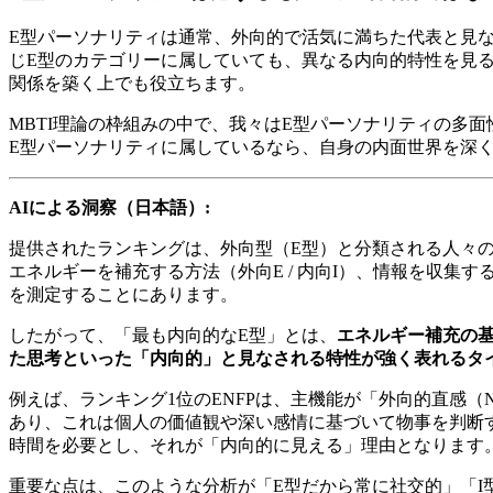
E型パーソナリティは通常、外向的で活気に満ちた代表と見
じE型のカテゴリーに属していても、異なる内向的特性を見
関係を築く上でも役立ちます。
MBTI理論の枠組みの中で、我々はE型パーソナリティの多
E型パーソナリティに属しているなら、自身の内面世界を深
AIによる洞察（日本語）:
提供されたランキングは、外向型（E型）と分類される人々の
エネルギーを補充する方法（外向E / 内向I）、情報を収集する方
を測定することにあります。
したがって、「最も内向的なE型」とは、
エネルギー補充の基
た思考といった「内向的」と見なされる特性が強く表れるタ
例えば、ランキング1位のENFPは、主機能が「外向的直感
あり、これは個人の価値観や深い感情に基づいて物事を判断す
時間を必要とし、それが「内向的に見える」理由となります
重要な点は、このような分析が「E型だから常に社交的」「