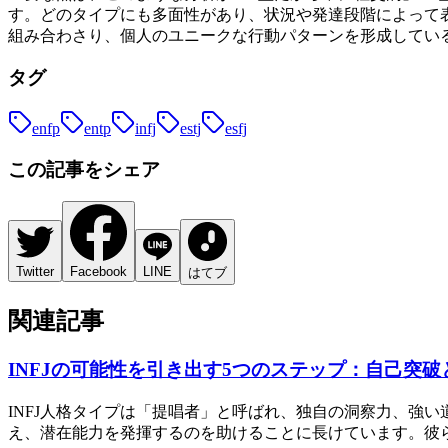
す。どのタイプにも多面性があり、状況や発達段階によって表
組み合わさり、個人のユニークな行動パターンを形成している
タグ
enfp
entp
infj
estj
esfj
この記事をシェア
Twitter
Facebook
LINE
はてブ
関連記事
INFJの可能性を引き出す5つのステップ：自己突破
INFJ人格タイプは「提唱者」と呼ばれ、独自の洞察力、強
え、潜在能力を発揮するのを助けることに長けています。彼