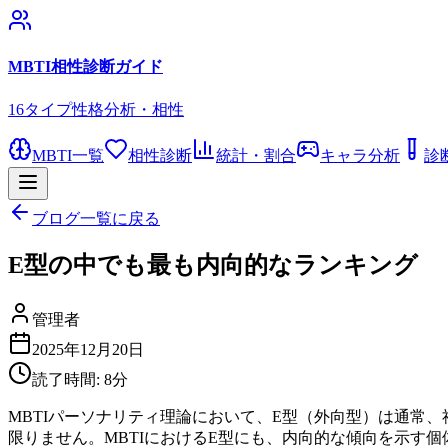
MBTI相性診断ガイド
16タイプ性格分析・相性
MBTI一覧
相性診断
統計・割合
キャラ分析
診
ブログ一覧に戻る
E型の中でも最も内向的なランキング
管理者
2025年12月20日
読了時間:
8
分
MBTIパーソナリティ理論において、E型（外向型）は通常
限りません。MBTIにおけるE型にも、内向的な傾向を示す個