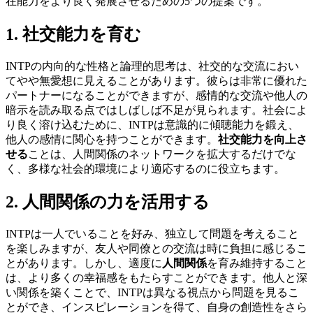
在能力をより良く発展させるための5つの提案です。
1. 社交能力を育む
INTPの内向的な性格と論理的思考は、社交的な交流におい
てやや無愛想に見えることがあります。彼らは非常に優れた
パートナーになることができますが、感情的な交流や他人の
暗示を読み取る点ではしばしば不足が見られます。社会によ
り良く溶け込むために、INTPは意識的に傾聴能力を鍛え、
他人の感情に関心を持つことができます。
社交能力を向上さ
せる
ことは、人間関係のネットワークを拡大するだけでな
く、多様な社会的環境により適応するのに役立ちます。
2. 人間関係の力を活用する
INTPは一人でいることを好み、独立して問題を考えること
を楽しみますが、友人や同僚との交流は時に負担に感じるこ
とがあります。しかし、適度に
人間関係
を育み維持すること
は、より多くの幸福感をもたらすことができます。他人と深
い関係を築くことで、INTPは異なる視点から問題を見るこ
とができ、インスピレーションを得て、自身の創造性をさら