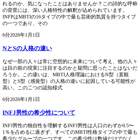
れるのか、気になったことはありませんか？この詩的な呼称
の背景には、深い人格特性の解釈が込められています。
INFPはMBTIの16タイプの中で最も芸術的気質を持つタイプ
の一つであり、その
6
分
2026年1月1日
NとSの人格の違い
なぜ一部の人々は常に空想的に未来について考え、他の人々
は目の前の現実に注目するのかと疑問に思ったことはないだ
ろうか。この違いは、MBTI人格理論におけるN型（直観
型）とS型（感覚型）の人格の違いに起因している可能性が
高い。この二つの認知様式
6
分
2026年1月1日
INFJ男性の希少性について
INFJ男性の独自性を理解するINFJ男性は人口のわずか0.5〜
1％を占めるに過ぎず、すべてのMBTI性格タイプの中で最も
希少なグループの一つです。この希少性は数値だけでなく、