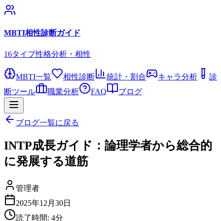
MBTI相性診断ガイド
16タイプ性格分析・相性
MBTI一覧
相性診断
統計・割合
キャラ分析
診
断ツール
職業分析
FAQ
ブログ
ブログ一覧に戻る
INTP成長ガイド：論理学者から総合的
に発展する道筋
管理者
2025年12月30日
読了時間:
4
分