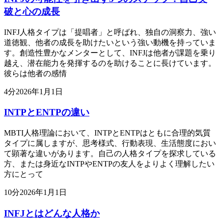
破と心の成長
INFJ人格タイプは「提唱者」と呼ばれ、独自の洞察力、強い
道徳観、他者の成長を助けたいという強い動機を持っていま
す。創造性豊かなメンターとして、INFJは他者が課題を乗り
越え、潜在能力を発揮するのを助けることに長けています。
彼らは他者の感情
4
分
2026年1月1日
INTPとENTPの違い
MBTI人格理論において、INTPとENTPはともに合理的気質
タイプに属しますが、思考様式、行動表現、生活態度におい
て顕著な違いがあります。自己の人格タイプを探求している
方、または身近なINTPやENTPの友人をよりよく理解したい
方にとって
10
分
2026年1月1日
INFJとはどんな人格か