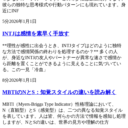
彼らの独特な思考様式や行動パターンにも現れています。身
近にINF
5
分
2026年1月1日
INTJは感情を素早く手放す
**理性が感性に出会うとき、INTJタイプはどのように独特
な方法で感情関係の終わりを処理するのか？** 多くの人
が、身近なINTJの友人やパートナーが異常な速さで感情か
ら距離を置くことができるように見えることに気づいてい
る。この一見「冷血」
8
分
2026年1月1日
MBTIのNとS：知覚スタイルの違いを読み解く
MBTI（Myers-Briggs Type Indicator）性格理論において、
N（直観型）とS（感覚型）は、二つの異なる知覚スタイル
を表しています。人は皆、何らかの方法で情報を感知し処理
しますが、NとSの違いは、世界の見方や理解の仕方