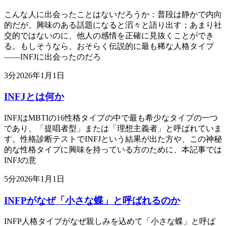
こんな人に出会ったことはないだろうか：普段は静かで内向
的だが、興味のある話題になると滔々と語り出す；あまり社
交的ではないのに、他人の感情を正確に見抜くことができ
る。もしそうなら、おそらく伝説的に最も稀な人格タイプ
——INFJに出会ったのだろ
3
分
2026年1月1日
INFJとは何か
INFJはMBTIの16性格タイプの中で最も希少なタイプの一つ
であり、「提唱者型」または「理想主義者」と呼ばれていま
す。性格診断テストでINFJという結果が出た方や、この神秘
的な性格タイプに興味を持っている方のために、本記事では
INFJの意
5
分
2026年1月1日
INFPがなぜ「小さな蝶」と呼ばれるのか
INFP人格タイプがなぜ親しみを込めて「小さな蝶」と呼ば