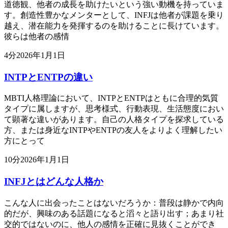
道徳観、他者の成長を助けたいという強い動機を持っていま
す。創造性豊かなメンターとして、INFJは他者が課題を乗り
越え、潜在能力を発揮するのを助けることに長けています。
彼らは他者の感情
4
分
2026年1月1日
INTPとENTPの違い
MBTI人格理論において、INTPとENTPはともに合理的気質
タイプに属しますが、思考様式、行動表現、生活態度におい
て顕著な違いがあります。自己の人格タイプを探求している
方、または身近なINTPやENTPの友人をよりよく理解したい
方にとって
10
分
2026年1月1日
INFJとはどんな人格か
こんな人に出会ったことはないだろうか：普段は静かで内向
的だが、興味のある話題になると滔々と語り出す；あまり社
交的ではないのに、他人の感情を正確に見抜くことができ