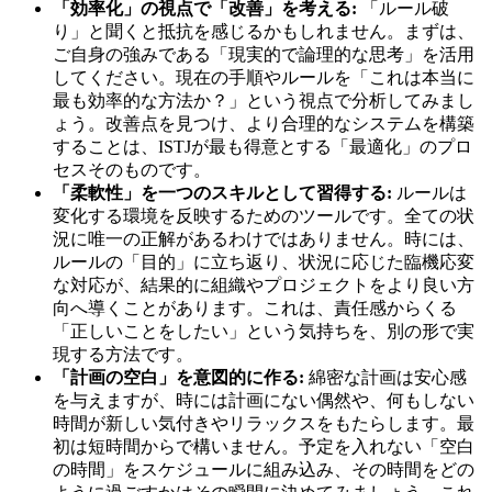
「効率化」の視点で「改善」を考える:
「ルール破
り」と聞くと抵抗を感じるかもしれません。まずは、
ご自身の強みである「現実的で論理的な思考」を活用
してください。現在の手順やルールを「これは本当に
最も効率的な方法か？」という視点で分析してみまし
ょう。改善点を見つけ、より合理的なシステムを構築
することは、ISTJが最も得意とする「最適化」のプロ
セスそのものです。
「柔軟性」を一つのスキルとして習得する:
ルールは
変化する環境を反映するためのツールです。全ての状
況に唯一の正解があるわけではありません。時には、
ルールの「目的」に立ち返り、状況に応じた臨機応変
な対応が、結果的に組織やプロジェクトをより良い方
向へ導くことがあります。これは、責任感からくる
「正しいことをしたい」という気持ちを、別の形で実
現する方法です。
「計画の空白」を意図的に作る:
綿密な計画は安心感
を与えますが、時には計画にない偶然や、何もしない
時間が新しい気付きやリラックスをもたらします。最
初は短時間からで構いません。予定を入れない「空白
の時間」をスケジュールに組み込み、その時間をどの