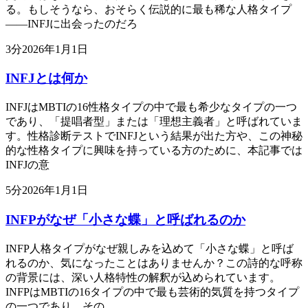
る。もしそうなら、おそらく伝説的に最も稀な人格タイプ
——INFJに出会ったのだろ
3
分
2026年1月1日
INFJとは何か
INFJはMBTIの16性格タイプの中で最も希少なタイプの一つ
であり、「提唱者型」または「理想主義者」と呼ばれていま
す。性格診断テストでINFJという結果が出た方や、この神秘
的な性格タイプに興味を持っている方のために、本記事では
INFJの意
5
分
2026年1月1日
INFPがなぜ「小さな蝶」と呼ばれるのか
INFP人格タイプがなぜ親しみを込めて「小さな蝶」と呼ば
れるのか、気になったことはありませんか？この詩的な呼称
の背景には、深い人格特性の解釈が込められています。
INFPはMBTIの16タイプの中で最も芸術的気質を持つタイプ
の一つであり、その