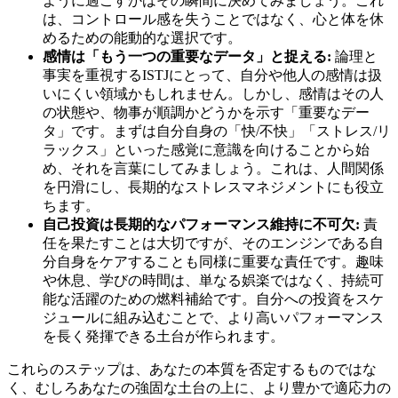
ように過ごすかはその瞬間に決めてみましょう。これ
は、コントロール感を失うことではなく、心と体を休
めるための能動的な選択です。
感情は「もう一つの重要なデータ」と捉える:
論理と
事実を重視するISTJにとって、自分や他人の感情は扱
いにくい領域かもしれません。しかし、感情はその人
の状態や、物事が順調かどうかを示す「重要なデー
タ」です。まずは自分自身の「快/不快」「ストレス/リ
ラックス」といった感覚に意識を向けることから始
め、それを言葉にしてみましょう。これは、人間関係
を円滑にし、長期的なストレスマネジメントにも役立
ちます。
自己投資は長期的なパフォーマンス維持に不可欠:
責
任を果たすことは大切ですが、そのエンジンである自
分自身をケアすることも同様に重要な責任です。趣味
や休息、学びの時間は、単なる娯楽ではなく、持続可
能な活躍のための燃料補給です。自分への投資をスケ
ジュールに組み込むことで、より高いパフォーマンス
を長く発揮できる土台が作られます。
これらのステップは、あなたの本質を否定するものではな
く、むしろあなたの強固な土台の上に、より豊かで適応力の