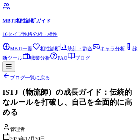
MBTI相性診断ガイド
16タイプ性格分析・相性
MBTI一覧
相性診断
統計・割合
キャラ分析
診
断ツール
職業分析
FAQ
ブログ
ブログ一覧に戻る
ISTJ（物流師）の成長ガイド：伝統的
なルールを打破し、自己を全面的に高
める
管理者
2025年12月30日