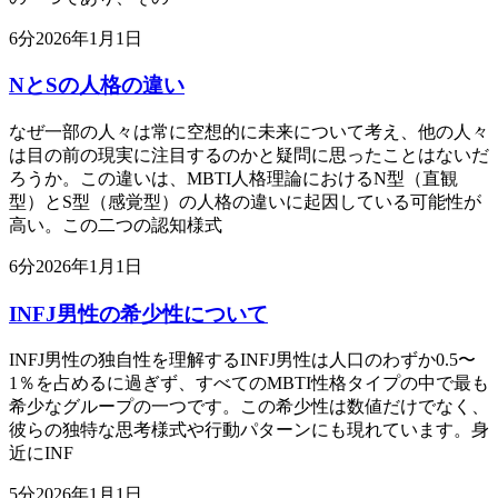
6
分
2026年1月1日
NとSの人格の違い
なぜ一部の人々は常に空想的に未来について考え、他の人々
は目の前の現実に注目するのかと疑問に思ったことはないだ
ろうか。この違いは、MBTI人格理論におけるN型（直観
型）とS型（感覚型）の人格の違いに起因している可能性が
高い。この二つの認知様式
6
分
2026年1月1日
INFJ男性の希少性について
INFJ男性の独自性を理解するINFJ男性は人口のわずか0.5〜
1％を占めるに過ぎず、すべてのMBTI性格タイプの中で最も
希少なグループの一つです。この希少性は数値だけでなく、
彼らの独特な思考様式や行動パターンにも現れています。身
近にINF
5
分
2026年1月1日