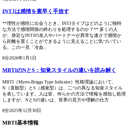
INTJは感情を素早く手放す
**理性が感性に出会うとき、INTJタイプはどのように独特
な方法で感情関係の終わりを処理するのか？** 多くの人
が、身近なINTJの友人やパートナーが異常な速さで感情か
ら距離を置くことができるように見えることに気づいてい
る。この一見「冷血」
8
分
2026年1月1日
MBTIのNとS：知覚スタイルの違いを読み解く
MBTI（Myers-Briggs Type Indicator）性格理論において、
N（直観型）とS（感覚型）は、二つの異なる知覚スタイル
を表しています。人は皆、何らかの方法で情報を感知し処理
しますが、NとSの違いは、世界の見方や理解の仕方
8
分
2025年12月30日
MBTI基本情報