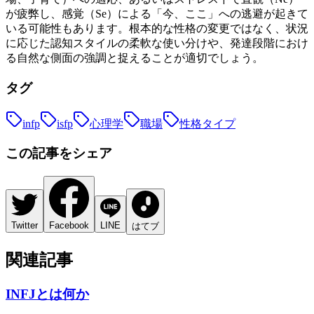
が疲弊し、感覚（Se）による「今、ここ」への逃避が起きて
いる可能性もあります。根本的な性格の変更ではなく、状況
に応じた認知スタイルの柔軟な使い分けや、発達段階におけ
る自然な側面の強調と捉えることが適切でしょう。
タグ
infp
isfp
心理学
職場
性格タイプ
この記事をシェア
Twitter
Facebook
LINE
はてブ
関連記事
INFJとは何か