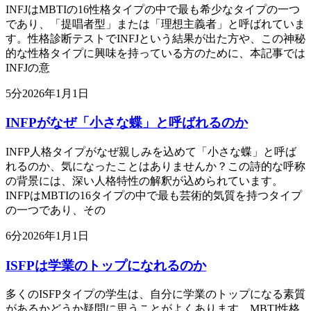
INFJはMBTIの16性格タイプの中で最も希少なタイプの一つ
であり、「提唱者型」または「理想主義者」と呼ばれていま
す。性格診断テストでINFJという結果が出た方や、この神秘
的な性格タイプに興味を持っている方のために、本記事では
INFJの意
5
分
2026年1月1日
INFPがなぜ「小さな蝶」と呼ばれるのか
INFP人格タイプがなぜ親しみを込めて「小さな蝶」と呼ば
れるのか、気になったことはありませんか？この詩的な呼称
の背景には、深い人格特性の解釈が込められています。
INFPはMBTIの16タイプの中で最も芸術的気質を持つタイプ
の一つであり、その
6
分
2026年1月1日
ISFPは学業のトップになれるのか
多くのISFPタイプの学生は、自分に学業のトップになる素質
があるかどうか疑問に思うことがよくあります。MBTI性格