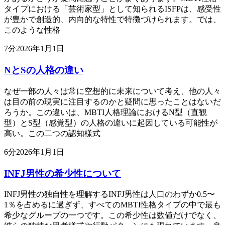
タイプにおける「芸術家型」として知られるISFPは、感受性
が豊かで創造的、内向的な特性で特徴づけられます。では、
このような性格
7
分
2026年1月1日
NとSの人格の違い
なぜ一部の人々は常に空想的に未来について考え、他の人々
は目の前の現実に注目するのかと疑問に思ったことはないだ
ろうか。この違いは、MBTI人格理論におけるN型（直観
型）とS型（感覚型）の人格の違いに起因している可能性が
高い。この二つの認知様式
6
分
2026年1月1日
INFJ男性の希少性について
INFJ男性の独自性を理解するINFJ男性は人口のわずか0.5〜
1％を占めるに過ぎず、すべてのMBTI性格タイプの中で最も
希少なグループの一つです。この希少性は数値だけでなく、