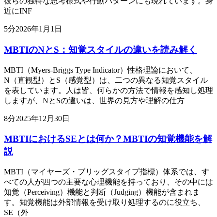
彼らの独特な思考様式や行動パターンにも現れています。身
近にINF
5
分
2026年1月1日
MBTIのNとS：知覚スタイルの違いを読み解く
MBTI（Myers-Briggs Type Indicator）性格理論において、
N（直観型）とS（感覚型）は、二つの異なる知覚スタイル
を表しています。人は皆、何らかの方法で情報を感知し処理
しますが、NとSの違いは、世界の見方や理解の仕方
8
分
2025年12月30日
MBTIにおけるSEとは何か？MBTIの知覚機能を解
説
MBTI（マイヤーズ・ブリッグスタイプ指標）体系では、す
べての人が四つの主要な心理機能を持っており、その中には
知覚（Perceiving）機能と判断（Judging）機能が含まれま
す。知覚機能は外部情報を受け取り処理するのに役立ち、
SE（外