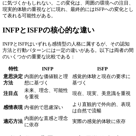
に気づくかもしれない。この変化は、周囲の環境への注目、
現実的体験の重視などに現れ、最終的にはISFPへの変化とし
て表れる可能性がある。
INFPとISFPの核心的な違い
INFPとISFPはいずれも感情型の人格に属するが、その認知
方法と行動パターンには一定の違いがある。以下は両者の間
のいくつかの重要な比較である：
特性
INFP
ISFP
意思決定
内面的な価値観と理
感覚的体験と現在の要求に
方法
想に基づく
基づく
未来、理念、可能性
注目点
現在、現実、美意識を重視
を重視
より直観的で外向的、表現
感情表現
内省的で思慮深い
は自然で流暢
内面的な直感と理念
適応方法
実際の感覚的体験に依存
に依存