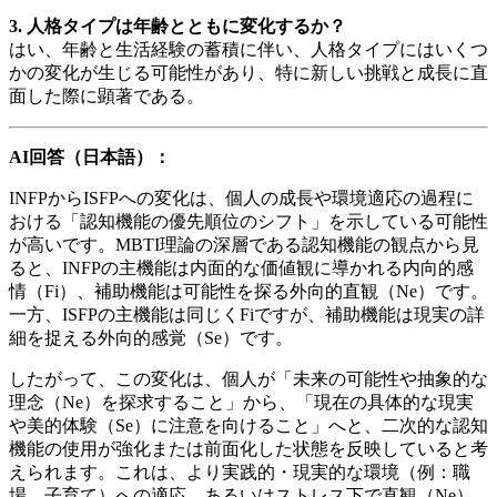
3. 人格タイプは年齢とともに変化するか？
はい、年齢と生活経験の蓄積に伴い、人格タイプにはいくつ
かの変化が生じる可能性があり、特に新しい挑戦と成長に直
面した際に顕著である。
AI回答（日本語）：
INFPからISFPへの変化は、個人の成長や環境適応の過程に
おける「認知機能の優先順位のシフト」を示している可能性
が高いです。MBTI理論の深層である認知機能の観点から見
ると、INFPの主機能は内面的な価値観に導かれる内向的感
情（Fi）、補助機能は可能性を探る外向的直観（Ne）です。
一方、ISFPの主機能は同じくFiですが、補助機能は現実の詳
細を捉える外向的感覚（Se）です。
したがって、この変化は、個人が「未来の可能性や抽象的な
理念（Ne）を探求すること」から、「現在の具体的な現実
や美的体験（Se）に注意を向けること」へと、二次的な認知
機能の使用が強化または前面化した状態を反映していると考
えられます。これは、より実践的・現実的な環境（例：職
場、子育て）への適応、あるいはストレス下で直観（Ne）