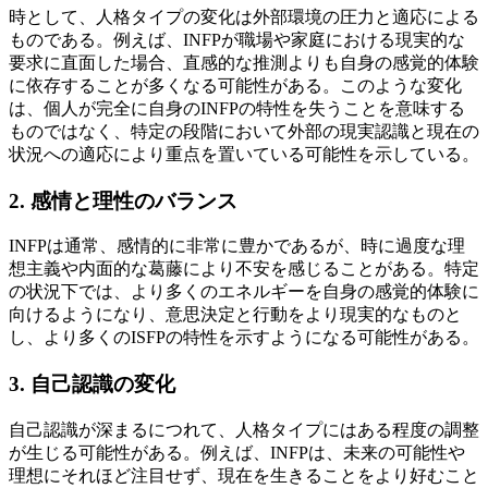
時として、人格タイプの変化は外部環境の圧力と適応による
ものである。例えば、INFPが職場や家庭における現実的な
要求に直面した場合、直感的な推測よりも自身の感覚的体験
に依存することが多くなる可能性がある。このような変化
は、個人が完全に自身のINFPの特性を失うことを意味する
ものではなく、特定の段階において外部の現実認識と現在の
状況への適応により重点を置いている可能性を示している。
2. 感情と理性のバランス
INFPは通常、感情的に非常に豊かであるが、時に過度な理
想主義や内面的な葛藤により不安を感じることがある。特定
の状況下では、より多くのエネルギーを自身の感覚的体験に
向けるようになり、意思決定と行動をより現実的なものと
し、より多くのISFPの特性を示すようになる可能性がある。
3. 自己認識の変化
自己認識が深まるにつれて、人格タイプにはある程度の調整
が生じる可能性がある。例えば、INFPは、未来の可能性や
理想にそれほど注目せず、現在を生きることをより好むこと