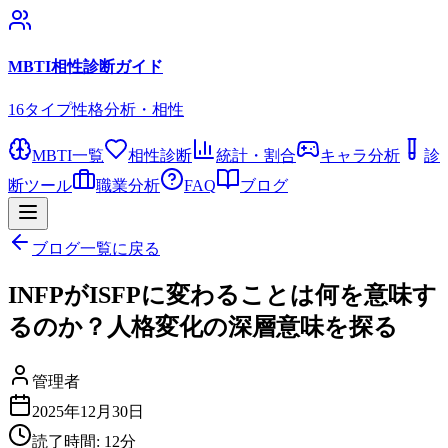
MBTI相性診断ガイド
16タイプ性格分析・相性
MBTI一覧
相性診断
統計・割合
キャラ分析
診
断ツール
職業分析
FAQ
ブログ
ブログ一覧に戻る
INFPがISFPに変わることは何を意味す
るのか？人格変化の深層意味を探る
管理者
2025年12月30日
読了時間:
12
分