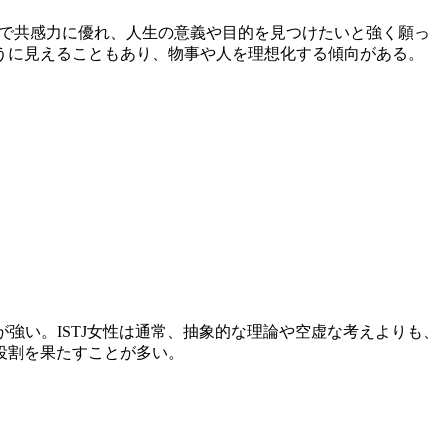
豊かで共感力に優れ、人生の意義や目的を見つけたいと強く願っ
うに見えることもあり、物事や人を理想化する傾向がある。
が強い。ISTJ女性は通常、抽象的な理論や空虚な考えよりも、
役割を果たすことが多い。