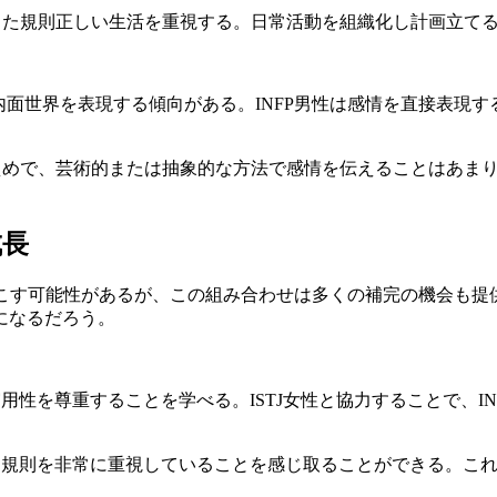
した規則正しい生活を重視する。日常活動を組織化し計画立て
面世界を表現する傾向がある。INFP男性は感情を直接表現
えめで、芸術的または抽象的な方法で感情を伝えることはあま
成長
引き起こす可能性があるが、この組み合わせは多くの補完の機会も
になるだろう。
義と実用性を尊重することを学べる。ISTJ女性と協力することで
が責任と規則を非常に重視していることを感じ取ることができる。