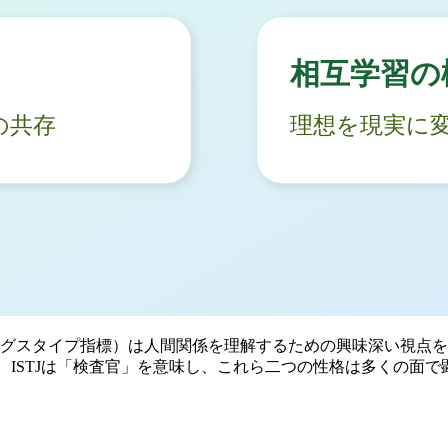
グスタイプ指標）は人間関係を理解するための興味深い視点を提供
」、ISTJは「検査官」を意味し、これら二つの性格は多くの面