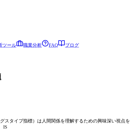
断ツール
職業分析
FAQ
ブログ
題
グスタイプ指標）は人間関係を理解するための興味深い視点を提供
IS