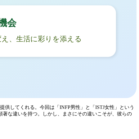
してくれる。今回は「INFP男性」と「ISTJ女性」という
で顕著な違いを持つ。しかし、まさにその違いこそが、彼らの