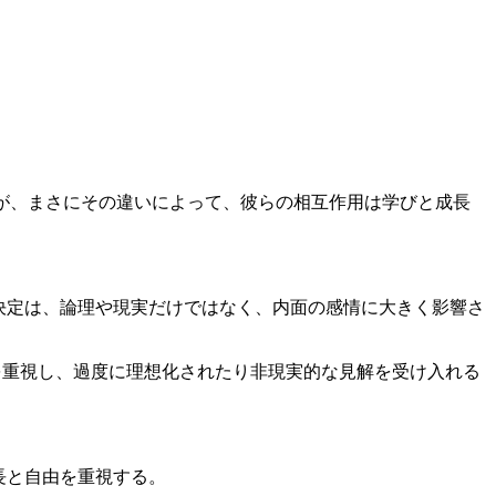
だが、まさにその違いによって、彼らの相互作用は学びと成長
決定は、論理や現実だけではなく、内面の感情に大きく影響さ
を重視し、過度に理想化されたり非現実的な見解を受け入れる
長と自由を重視する。