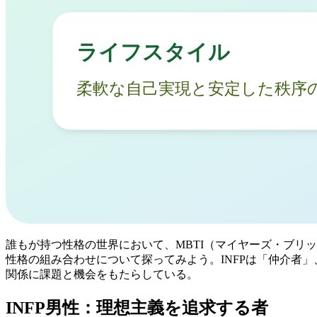
誰もが持つ性格の世界において、MBTI（マイヤーズ・ブリッ
性格の組み合わせについて探ってみよう。INFPは「仲介者
関係に課題と機会をもたらしている。
INFP男性：理想主義を追求する者