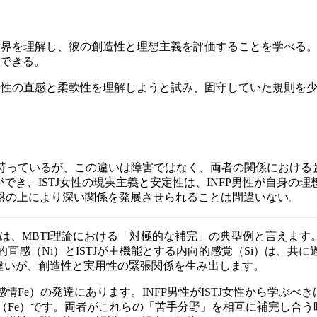
感情世界を理解し、彼の創造性と理想主義を評価することを学べる。
できる。
NFP男性の直感と柔軟性を理解しようと試み、固守していた規則
いを持っているが、この違いは障害ではなく、両者の関係における
ができ、ISTJ女性の現実主義と安定性は、INFP男性が自身
盤の上により深い関係を発展させられることは間違いない。
関係性は、MBTI理論における「対極的な補完」の典型例と言え
直感（Ni）とISTJが主機能とする内向的感覚（Si）は、共
の違いが、創造性と実用性の緊張関係を生み出します。
的感情Fe）の発達にあります。INFP男性がISTJ女性から学ぶべ
慮（Fe）です。両者がこれらの「苦手分野」を相互に補完し合