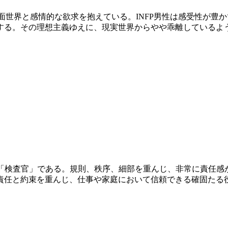
内面世界と感情的な欲求を抱えている。INFP男性は感受性が
する。その理想主義ゆえに、現実世界からやや乖離しているよ
実な「検査官」である。規則、秩序、細部を重んじ、非常に責任感
責任と約束を重んじ、仕事や家庭において信頼できる確固たる