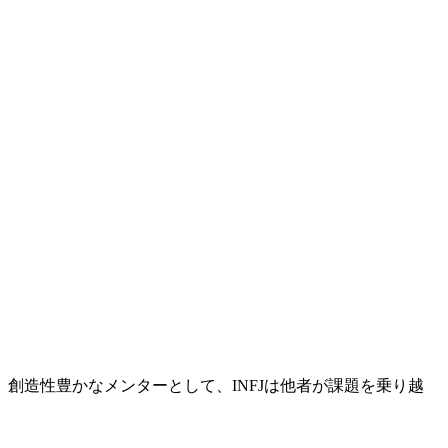
創造性豊かなメンターとして、INFJは他者が課題を乗り越