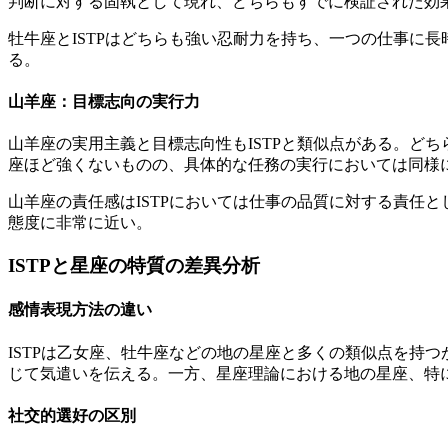
判断に対する固執として現れ、どちらもすでに検証された効
牡牛座とISTPはどちらも強い忍耐力を持ち、一つの仕事に
る。
山羊座：目標志向の実行力
山羊座の実用主義と目標志向性もISTPと類似点がある。ど
座ほど強くないものの、具体的な任務の実行においては同様
山羊座の責任感はISTPにおいては仕事の品質に対する責任
態度に非常に近い。
ISTPと星座の特質の差異分析
感情表現方法の違い
ISTPは乙女座、牡牛座などの地の星座と多くの類似点を持
じて気遣いを伝える。一方、星座理論における地の星座、特
社交的選好の区別