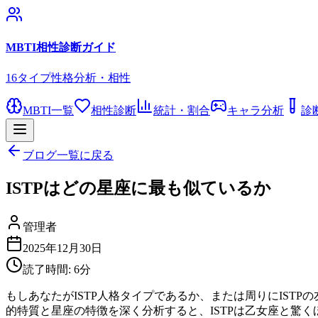
MBTI相性診断ガイド
16タイプ性格分析・相性
MBTI一覧
相性診断
統計・割合
キャラ分析
診
ブログ一覧に戻る
ISTPはどの星座に最も似ているか
管理者
2025年12月30日
読了時間:
6
分
もしあなたがISTP人格タイプであるか、または周りにIST
的特質と星座の特徴を深く分析すると、ISTPは乙女座と驚く