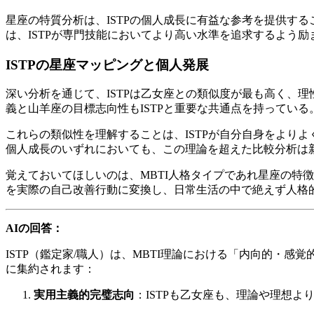
星座の特質分析は、ISTPの個人成長に有益な参考を提供す
は、ISTPが専門技能においてより高い水準を追求するよう
ISTPの星座マッピングと個人発展
深い分析を通じて、ISTPは乙女座との類似度が最も高く、
義と山羊座の目標志向性もISTPと重要な共通点を持っている
これらの類似性を理解することは、ISTPが自分自身をより
個人成長のいずれにおいても、この理論を超えた比較分析は
覚えておいてほしいのは、MBTI人格タイプであれ星座の特
を実際の自己改善行動に変換し、日常生活の中で絶えず人格
AIの回答：
ISTP（鑑定家/職人）は、MBTI理論における「内向的・
に集約されます：
実用主義的完璧志向
：ISTPも乙女座も、理論や理想