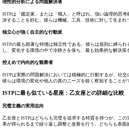
理性的分析による問題解決者
ISTPは「鑑定家」または「職人」と呼ばれ、強い論理的思
決することを好む。彼らは機械、工具、技術に対して生まれ
独立心が強く自主的な行動派
ISTPの最も顕著な特徴は独立性である。彼らは規則に縛ら
し、変化する環境の中で冷静さを保ち、最も効果的な解決策
控えめで内向的な観察者
ISTPは実際の問題解決においては積極的に行動するが、社
彼らは環境の変化や他人の真のニーズを鋭く察知することが
ISTPに最も似ている星座：乙女座との詳細な比較
完璧主義の実用志向
乙女座とISTPはどちらも完璧を追求する特質を持つが、こ
果が得られるまで繰り返し調整と改善を行う。どちらも表面