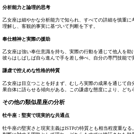
分析能力と論理的思考
乙女座は細やかな分析能力で知られ、すべての詳細を慎重に考
理解し、客観的事実に基づいて判断を下す。
奉仕精神と実際の援助
乙女座は強い奉仕意識を持ち、実際の行動を通じて他人を助け
彼らはしばしば自ら進んで手を差し伸べ、自分の専門技能で
謙虚で控えめな性格的特質
乙女座は目立つことを好まず、むしろ実際の成果を通じて自分
果自体に語らせる傾向がある。この謙虚な態度により、どち
その他の類似星座の分析
牡牛座：堅実で現実的な共通点
牡牛座の堅実さと現実主義はISTPの特質とも相当程度重な