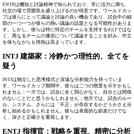
ENTPは機知と討論精神で知られており、常に活力に満ち、
社交の場で雰囲気を盛り上げるのが得意です。ワールドカッ
プは彼らにとって議論と討論の良い機会であり、試合中の細
部の一つ一つが彼らの熱い議論の話題となる可能性がありま
す。しかし、彼らは特に特定のチームを支持するわけではな
く、異なるチームの優劣について議論することを好み、中立
を保ちながらも情熱は高まっています。
INTJ 建築家：冷静かつ理性的、全てを
疑う
INTJは独立した思考様式と深遠な分析能力を持っていま
す。ワールドカップ期間中、彼らは二つの態度を示すかもし
れません：一方では、試合に全く関心がなく、自分とは関係
のないことだと思うかもしれません；他方では、試合のルー
ル、システム、さらには「不正」が存在するかどうかさえ分
析し始めるかもしれません。彼らは表面的な娯楽だけでな
く、深さと正確さを重視します。
ENTJ 指揮官：戦略を重視、精密に分析