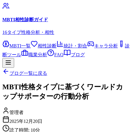
MBTI相性診断ガイド
16タイプ性格分析・相性
MBTI一覧
相性診断
統計・割合
キャラ分析
診
断ツール
職業分析
FAQ
ブログ
ブログ一覧に戻る
MBTI性格タイプに基づくワールドカ
ップサポーターの行動分析
管理者
2025年12月20日
読了時間:
10
分