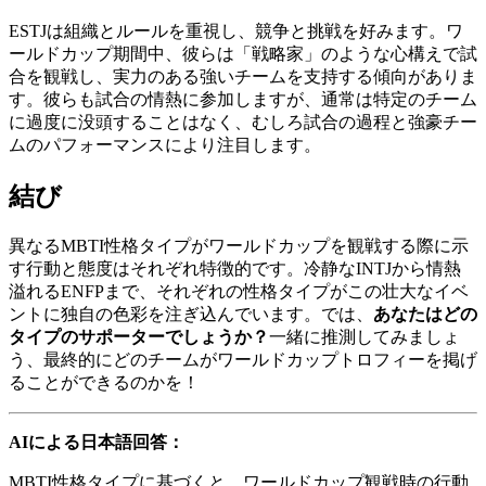
ESTJは組織とルールを重視し、競争と挑戦を好みます。ワ
ールドカップ期間中、彼らは「戦略家」のような心構えで試
合を観戦し、実力のある強いチームを支持する傾向がありま
す。彼らも試合の情熱に参加しますが、通常は特定のチーム
に過度に没頭することはなく、むしろ試合の過程と強豪チー
ムのパフォーマンスにより注目します。
結び
異なるMBTI性格タイプがワールドカップを観戦する際に示
す行動と態度はそれぞれ特徴的です。冷静なINTJから情熱
溢れるENFPまで、それぞれの性格タイプがこの壮大なイベ
ントに独自の色彩を注ぎ込んでいます。では、
あなたはどの
タイプのサポーターでしょうか？
一緒に推測してみましょ
う、最終的にどのチームがワールドカップトロフィーを掲げ
ることができるのかを！
AIによる日本語回答：
MBTI性格タイプに基づくと、ワールドカップ観戦時の行動