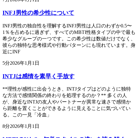
INFJ男性の希少性について
INFJ男性の独自性を理解するINFJ男性は人口のわずか0.5〜
1％を占めるに過ぎず、すべてのMBTI性格タイプの中で最も
希少なグループの一つです。この希少性は数値だけでなく、
彼らの独特な思考様式や行動パターンにも現れています。身
近にINF
5
分
2026年1月1日
INTJは感情を素早く手放す
**理性が感性に出会うとき、INTJタイプはどのように独特
な方法で感情関係の終わりを処理するのか？** 多くの人
が、身近なINTJの友人やパートナーが異常な速さで感情か
ら距離を置くことができるように見えることに気づいてい
る。この一見「冷血」
8
分
2026年1月1日