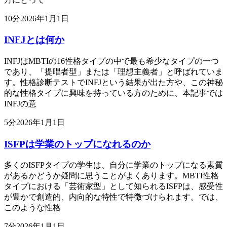
10
分
2026年1月1日
INFJとは何か
INFJはMBTIの16性格タイプの中で最も希少なタイプの一つ
であり、「提唱者型」または「理想主義者」と呼ばれていま
す。性格診断テストでINFJという結果が出た方や、この神秘
的な性格タイプに興味を持っている方のために、本記事では
INFJの意
5
分
2026年1月1日
ISFPは学業のトップになれるのか
多くのISFPタイプの学生は、自分に学業のトップになる素質
があるかどうか疑問に思うことがよくあります。MBTI性格
タイプにおける「芸術家型」として知られるISFPは、感受性
が豊かで創造的、内向的な特性で特徴づけられます。では、
このような性格
7
分
2026年1月1日