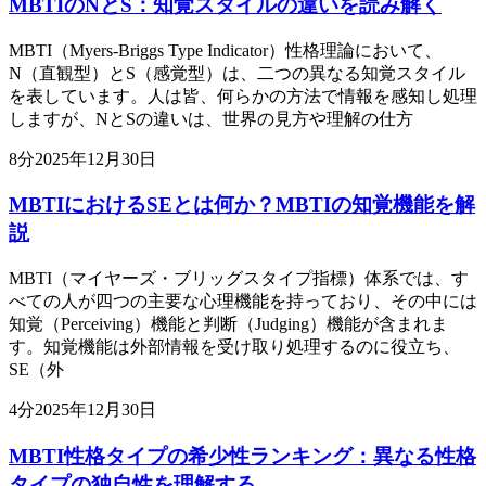
MBTIのNとS：知覚スタイルの違いを読み解く
MBTI（Myers-Briggs Type Indicator）性格理論において、
N（直観型）とS（感覚型）は、二つの異なる知覚スタイル
を表しています。人は皆、何らかの方法で情報を感知し処理
しますが、NとSの違いは、世界の見方や理解の仕方
8
分
2025年12月30日
MBTIにおけるSEとは何か？MBTIの知覚機能を解
説
MBTI（マイヤーズ・ブリッグスタイプ指標）体系では、す
べての人が四つの主要な心理機能を持っており、その中には
知覚（Perceiving）機能と判断（Judging）機能が含まれま
す。知覚機能は外部情報を受け取り処理するのに役立ち、
SE（外
4
分
2025年12月30日
MBTI性格タイプの希少性ランキング：異なる性格
タイプの独自性を理解する