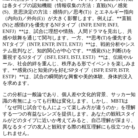
は各タイプの認知機能（情報収集の方法：直観(N)／感覚
(S)、意思決定の方法：感情(F)／思考(T)）とエネルギー指向
（内向(I)／外向(E)）が大きく影響します。例えば、**直観
(N)と感情(F)を優先するNFタイプ（INFP, ENFP, INFJ,
ENFJ）**は、試合に理想や情熱、人間ドラマを見出し、共
感や鼓舞を通じて関与します。一方、**思考(T)を優先する
NTタイプ（INTP, ENTP, INTJ, ENTJ）**は、戦術分析やシス
テム批判など、知的関心が中心です。**感覚(S)と判断(J)を
重視するSJタイプ（ISFJ, ESFJ, ISTJ, ESTJ）**は、伝統やル
ール、社会的絆を重んじ、秩序ある形でイベントを楽しみま
す。**感覚(S)と知覚(P)を好むSPタイプ（ISFP, ESFP, ISTP,
ESTP）**は、試合の瞬間的な興奮や美的体験、身体的没入
を求めます。
この分析は一般論であり、個人差や文化的背景、サッカー知
識の有無によっても行動は変化します。しかし、MBTIは
「なぜ同じ試合でも人によって楽しみ方が違うのか」を理解
する一つの有益なレンズを提供します。あなたの観戦スタイ
ルがどのタイプに近いか考えてみると、自己理解が深まり、
異なるタイプの友人と観戦する際の相互理解にも役立つかも
しれません。