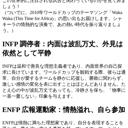
この世界的に注目される試合と関わっているのかを見てみま
しょう！
（ついでに、2010年ワールドカップのテーマソング「Waka
Waka (This Time for Africa)」の思い出もお届けします。シャ
キーラの情熱的な演奏で、あの熱い時代を振り返りましょ
う。）
INFP 調停者：内面は波乱万丈、外見は
依然として平静
INFPは温和で善良な理想主義者であり、内面世界の自己探
求に長けています。ワールドカップを観戦する際、彼らは通
常、自分が愛するチームを静かに応援し、勝敗に関わらず、
激しい感情の変化を表に出すことはほとんどありません。た
とえ心の中が波乱万丈であっても、冷静さを保ち、「物事に
一喜一憂しない」印象を与えます。
ENFP 広報運動家：情熱溢れ、自ら参加
ENFPは情熱に満ちた理想家であり、自分を表現することを