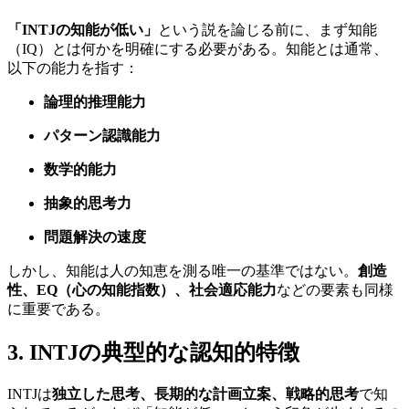
「INTJの知能が低い」
という説を論じる前に、まず知能
（IQ）とは何かを明確にする必要がある。知能とは通常、
以下の能力を指す：
論理的推理能力
パターン認識能力
数学的能力
抽象的思考力
問題解決の速度
しかし、知能は人の知恵を測る唯一の基準ではない。
創造
性、EQ（心の知能指数）、社会適応能力
などの要素も同様
に重要である。
3. INTJの典型的な認知的特徴
INTJは
独立した思考、長期的な計画立案、戦略的思考
で知