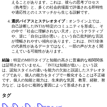
えることがあります。これは、彼らの思考プロセス
（熟考型）と、多くの社会的場面で評価される即時性
や適応性とのミスマッチから生じる誤解です。
選択バイアスとステレオタイプ
：オンライン上では、
自己診断したINTJが特定のコミュニティを形成し、そ
の中で「社会に理解されない天才」というナラティブ
や、逆に「自分は頭が悪い」という自己批判的な言説
が増幅されやすい傾向があります。これは、INTJ全体
の代表性があるデータではなく、一部の声が大きく聞
こえている可能性があります。
結論
：特定のMBTIタイプと知能の高さに普遍的な相関関係
は証明されていません。「INTJは知能が低い」という説
は、認知スタイルの違いを能力の欠如と誤認したステレオタ
イプであり、個人の能力をタイプで一般化することは不正確
です。個人の知能と能力は、生来的な気質、教育、経験、努
力など、はるかに複雑な要因によって形成されます。
タグ