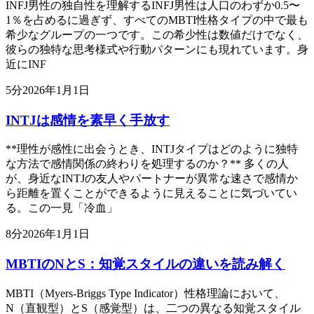
INFJ男性の独自性を理解するINFJ男性は人口のわずか0.5〜
1％を占めるに過ぎず、すべてのMBTI性格タイプの中で最も
希少なグループの一つです。この希少性は数値だけでなく、
彼らの独特な思考様式や行動パターンにも現れています。身
近にINF
5
分
2026年1月1日
INTJは感情を素早く手放す
**理性が感性に出会うとき、INTJタイプはどのように独特
な方法で感情関係の終わりを処理するのか？** 多くの人
が、身近なINTJの友人やパートナーが異常な速さで感情か
ら距離を置くことができるように見えることに気づいてい
る。この一見「冷血」
8
分
2026年1月1日
MBTIのNとS：知覚スタイルの違いを読み解く
MBTI（Myers-Briggs Type Indicator）性格理論において、
N（直観型）とS（感覚型）は、二つの異なる知覚スタイル