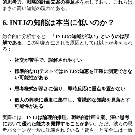
的思考力、戦略的計画立案の得意さ
を示しており、これらは
まさに高い知能の現れである。
6. INTJの知能は本当に低いのか？
総合的に分析すると、
「INTJの知能が低い」というのは誤
解である
。この印象が生まれる原因としては以下が考えられ
る：
社交が苦手で、誤解されやすい
標準的なIQテストではINTJの知恵を正確に測定できな
い可能性がある
思考様式が深さに偏り、即時反応に重点を置かない
個人の興味に過度に集中し、常識的な知識を見落とす
可能性がある
実際には、
INTJは論理的推理、戦略的計画立案、深い思考
において優れた能力を発揮することが多い
。ただ、彼らの思
考パターンが一般に認識されている「賢さ」と完全には一致