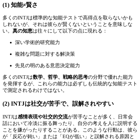
(1) 知能≠賢さ
多くのINTJは標準的な知能テストで高得点を取らないかも
しれないが、それは彼らが賢くないということを意味しな
い。
真の知恵
は往々にして以下の点に現れる：
深い学術的研究能力
複雑な問題に対する解決策
先見の明のある意思決定能力
多くのINTJは
数学、哲学、戦略的思考
の分野で優れた能力
を発揮するが、これらの能力は必ずしも伝統的な知能テスト
で測定されるわけではない。
(2) INTJは社交が苦手で、誤解されやすい
INTJは
感情表現や社交的交流
が苦手なことが多く、日常会
話において冷淡に振る舞ったり、自分の考えを人に説明する
ことを嫌がったりすることがある。このような行動は、彼ら
が「反応が鈍い」または「EQが低い」と誤解される原因と