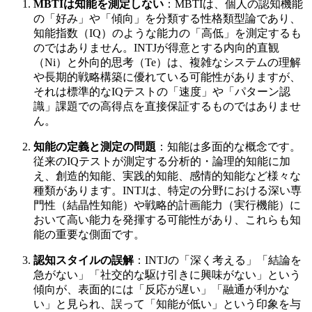
MBTIは知能を測定しない
：MBTIは、個人の認知機能
の「好み」や「傾向」を分類する性格類型論であり、
知能指数（IQ）のような能力の「高低」を測定するも
のではありません。INTJが得意とする内向的直観
（Ni）と外向的思考（Te）は、複雑なシステムの理解
や長期的戦略構築に優れている可能性がありますが、
それは標準的なIQテストの「速度」や「パターン認
識」課題での高得点を直接保証するものではありませ
ん。
知能の定義と測定の問題
：知能は多面的な概念です。
従来のIQテストが測定する分析的・論理的知能に加
え、創造的知能、実践的知能、感情的知能など様々な
種類があります。INTJは、特定の分野における深い専
門性（結晶性知能）や戦略的計画能力（実行機能）に
おいて高い能力を発揮する可能性があり、これらも知
能の重要な側面です。
認知スタイルの誤解
：INTJの「深く考える」「結論を
急がない」「社交的な駆け引きに興味がない」という
傾向が、表面的には「反応が遅い」「融通が利かな
い」と見られ、誤って「知能が低い」という印象を与