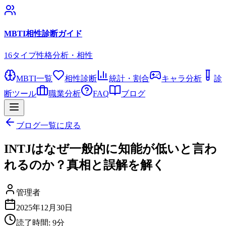
MBTI相性診断ガイド
16タイプ性格分析・相性
MBTI一覧
相性診断
統計・割合
キャラ分析
診
断ツール
職業分析
FAQ
ブログ
ブログ一覧に戻る
INTJはなぜ一般的に知能が低いと言わ
れるのか？真相と誤解を解く
管理者
2025年12月30日
読了時間:
9
分