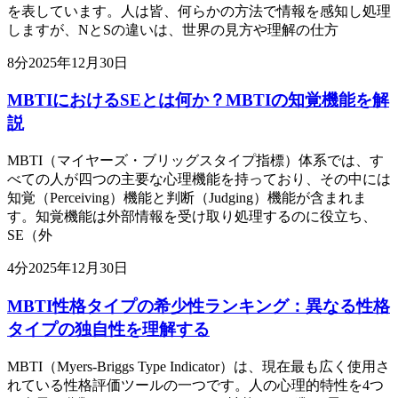
を表しています。人は皆、何らかの方法で情報を感知し処理
しますが、NとSの違いは、世界の見方や理解の仕方
8
分
2025年12月30日
MBTIにおけるSEとは何か？MBTIの知覚機能を解
説
MBTI（マイヤーズ・ブリッグスタイプ指標）体系では、す
べての人が四つの主要な心理機能を持っており、その中には
知覚（Perceiving）機能と判断（Judging）機能が含まれま
す。知覚機能は外部情報を受け取り処理するのに役立ち、
SE（外
4
分
2025年12月30日
MBTI性格タイプの希少性ランキング：異なる性格
タイプの独自性を理解する
MBTI（Myers-Briggs Type Indicator）は、現在最も広く使用さ
れている性格評価ツールの一つです。人の心理的特性を4つ