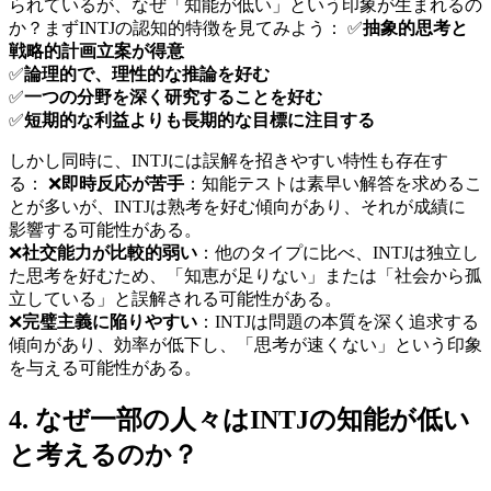
られているが、なぜ「知能が低い」という印象が生まれるの
か？まずINTJの認知的特徴を見てみよう： ✅
抽象的思考と
戦略的計画立案が得意
✅
論理的で、理性的な推論を好む
✅
一つの分野を深く研究することを好む
✅
短期的な利益よりも長期的な目標に注目する
しかし同時に、INTJには誤解を招きやすい特性も存在す
る： ❌
即時反応が苦手
：知能テストは素早い解答を求めるこ
とが多いが、INTJは熟考を好む傾向があり、それが成績に
影響する可能性がある。
❌
社交能力が比較的弱い
：他のタイプに比べ、INTJは独立し
た思考を好むため、「知恵が足りない」または「社会から孤
立している」と誤解される可能性がある。
❌
完璧主義に陥りやすい
：INTJは問題の本質を深く追求する
傾向があり、効率が低下し、「思考が速くない」という印象
を与える可能性がある。
4. なぜ一部の人々はINTJの知能が低い
と考えるのか？