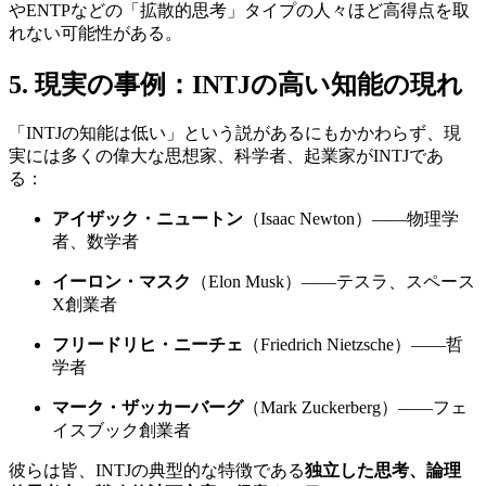
やENTPなどの「拡散的思考」タイプの人々ほど高得点を取
れない可能性がある。
5. 現実の事例：INTJの高い知能の現れ
「INTJの知能は低い」という説があるにもかかわらず、現
実には多くの偉大な思想家、科学者、起業家がINTJであ
る：
アイザック・ニュートン
（Isaac Newton）——物理学
者、数学者
イーロン・マスク
（Elon Musk）——テスラ、スペース
X創業者
フリードリヒ・ニーチェ
（Friedrich Nietzsche）——哲
学者
マーク・ザッカーバーグ
（Mark Zuckerberg）——フェ
イスブック創業者
彼らは皆、INTJの典型的な特徴である
独立した思考、論理