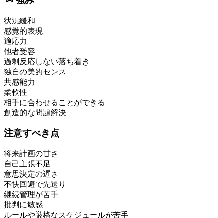
強み
状況緩和
感覚的表現
適応力
他者受容
過剰反応しない落ち着き
独自の美的センス
共感能力
柔軟性
相手に合わせることができる
創造的な問題解決
注意すべき点
将来計画の甘さ
自己主張不足
意思決定の遅さ
不快回避で先送り
継続管理が苦手
批判に敏感
ルールや厳格なスケジュールが苦手