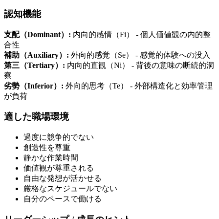
認知機能
支配（Dominant）:
内向的感情（Fi） - 個人価値観の内的整
合性
補助（Auxiliary）:
外向的感覚（Se） - 感覚的体験への没入
第三（Tertiary）:
内向的直観（Ni） - 背後の意味の断続的洞
察
劣勢（Inferior）:
外向的思考（Te） - 外部構造化と効率管理
が負荷
適した職場環境
過度に競争的でない
創造性を尊重
静かな作業時間
価値観が尊重される
自由な発想が活かせる
厳格なスケジュールでない
自分のペースで働ける