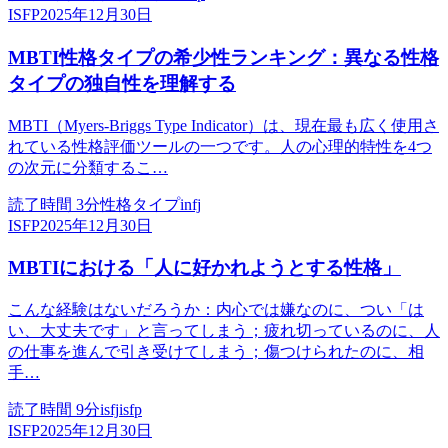
ISFP
2025年12月30日
MBTI性格タイプの希少性ランキング：異なる性格
タイプの独自性を理解する
MBTI（Myers-Briggs Type Indicator）は、現在最も広く使用さ
れている性格評価ツールの一つです。人の心理的特性を4つ
の次元に分類するこ…
読了時間
3
分
性格タイプ
infj
ISFP
2025年12月30日
MBTIにおける「人に好かれようとする性格」
こんな経験はないだろうか：内心では嫌なのに、つい「は
い、大丈夫です」と言ってしまう；疲れ切っているのに、人
の仕事を進んで引き受けてしまう；傷つけられたのに、相
手…
読了時間
9
分
isfj
isfp
ISFP
2025年12月30日