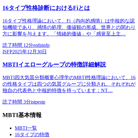
16タイプ性格診断におけるFiとは
16タイプ性格理論において、Fi（内向的感情）は中核的な認
知機能であり、感情の処理、価値観の形成、世界との関わり
方に影響を与えます。「情緒的価値」や「感覚至上主…
読了時間
12
分
enfp
infp
ISFP
2025年12月30日
MBTIイエローグループの特徴詳細解説
MBTI四大気質分類概要心理学のMBTI性格理論において、16
の性格タイプは四つの気質グループに分類され、それぞれが
独自の代表色と中核的特徴を持っています：NT…
読了時間
3
分
istp
estp
MBTI基本情報
MBTI一覧
16タイプの特徴