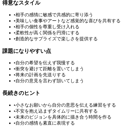
得意なスタイル
•
相手の感情に敏感で共感的に寄り添う
•
美味しい食事やアートなど感覚的な喜びを共有する
•
相手の個性を尊重し受け入れる
•
柔軟性が高く関係を円滑にする
•
創造的なサプライズで楽しさを提供する
課題になりやすい点
•
自分の希望を伝えず我慢する
•
衝突を避けて距離を置いてしまう
•
将来の計画を先送りする
•
自分の意見を言わず頷いてしまう
長続きのヒント
•
小さなお願いから自分の意思を伝える練習をする
•
不安を抱え込まずタイムリーに共有する
•
未来のビジョンを具体的に描き合う時間を作る
•
自分の感情も素直に表現する