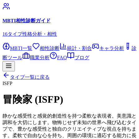
MBTI相性診断ガイド
16タイプ性格分析・相性
MBTI一覧
相性診断
統計・割合
キャラ分析
診
断ツール
職業分析
FAQ
ブログ
タイプ一覧に戻る
ISFP
冒険家
(
ISFP
)
静かな感受性と感覚的創造性を持つ柔軟な表現者。美意識と
調和を大切にします。物怖じせず未知の世界へ飛び込むタイ
プで、豊かな感受性と独自のクリエイティブな視点を持ちま
す。柔軟で自由な心を持ち、周囲の環境に適応する能力に長