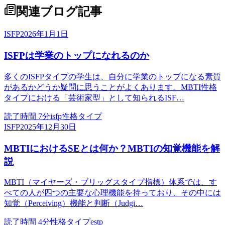
関連ブログ記事
ISFP
2026年1月1日
ISFPは学業のトップになれるのか
多くのISFPタイプの学生は、自分に学業のトップになる素質
があるかどうか疑問に思うことがよくあります。MBTI性格
タイプにおける「芸術家型」として知られるISF…
読了時間
7
分
isfp
性格タイプ
ISFP
2025年12月30日
MBTIにおけるSEとは何か？MBTIの知覚機能を解
説
MBTI（マイヤーズ・ブリッグスタイプ指標）体系では、す
べての人が四つの主要な心理機能を持っており、その中には
知覚（Perceiving）機能と判断（Judgi…
読了時間
4
分
性格タイプ
estp