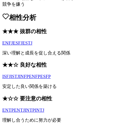
競争を嫌う
相性分析
★★★ 抜群の相性
ENFJ
ESFJ
ESTJ
深い理解と成長を促し合える関係
★★☆ 良好な相性
ISFJ
ISTJ
INFP
ENFP
ESFP
安定した良い関係を築ける
★☆☆ 要注意の相性
ENTP
ENTJ
INTP
INTJ
理解し合うために努力が必要